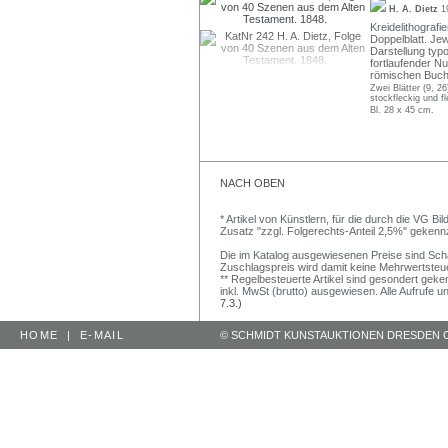
H. A. Dietz
1
Kreidelithografi
Doppelblatt. Jew
Darstellung typo
fortlaufender Nu
römischen Buchs
Zwei Blätter (9, 26
stockfleckig und 
Bl. 28 x 45 cm.
NACH OBEN
* Artikel von Künstlern, für die durch die VG 
Zusatz "zzgl. Folgerechts-Anteil 2,5%" gekenn
Die im Katalog ausgewiesenen Preise sind Schätz
Zuschlagspreis wird damit keine Mehrwertsteu
** Regelbesteuerte Artikel sind gesondert geken
inkl. MwSt (brutto) ausgewiesen. Alle Aufrufe 
7.3.)
HOME
|
E-MAIL
© SCHMIDT KUNSTAUKTIONEN DRESDEN