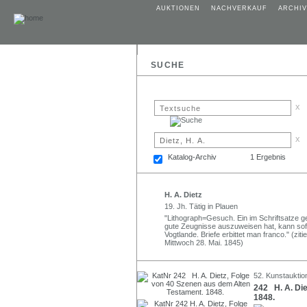
AUKTIONEN
NACHVERKAUF
ARCHIV
SUCHE
x
x
Katalog-Archiv
1 Ergebnis
H. A. Dietz
19. Jh. Tätig in Plauen
"Lithograph=Gesuch. Ein im Schriftsatze 
gute Zeugnisse auszuweisen hat, kann sofor
Vogtlande. Briefe erbittet man franco." (zi
Mittwoch 28. Mai. 1845)
52. Kunstauktion
242 H. A. Die
1848.