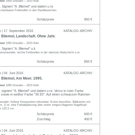
emel
1950 Dresden – 2015 Köln
 Signiert "A. Bliemel" und datiert u.re.
cheinbaren Fehlstellen in den Randbereichen.
Schätzpreis
950 €
n | 17. September 2016
KATALOG-ARCHIV
Bliemel, Landschaft. Ohne Jahr.
emel
1950 Dresden – 2015 Köln
Signiert "A. Bliemel" u.li.
tverwendet, leichte Fehlstellen in der obersten Malschicht o.re.
Schätzpreis
850 €
 | 04. Juni 2016
KATALOG-ARCHIV
Bliemel, Am Meer. 1995.
emel
1950 Dresden – 2015 Köln
 signiert "A. Bliemel" und datiert u.re. Verso in roter Farbe
 sowie in weißer Farbe "30 83". Auf einen schwarzen Rahmen
rwendet, frühere Komposition erkennbar. Ecken bestoßen, Bildkanten mit
len. O.re. eine Farbabplatzung über einem eingeschlagenen Nagelkopf.
 x 125,5 cm.
Schätzpreis
600 €
Zuschlag
400 €
 | 04. Juni 2016
KATALOG-ARCHIV