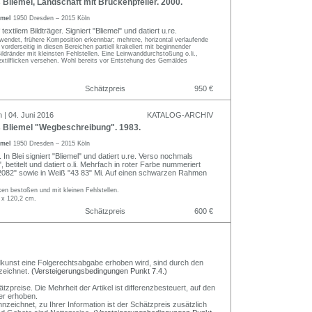
liemel, Landschaft mit Brückenpfeiler. 2000.
emel
1950 Dresden – 2015 Köln
extilem Bildträger. Signiert "Bliemel" und datiert u.re.
rwendet, frühere Komposition erkennbar; mehrere, horizontal verlaufende
vorderseitig in diesen Bereichen partiell krakeliert mit beginnender
ildränder mit kleinsten Fehlstellen. Eine Leinwanddurchstoßung o.li.,
extilflicken versehen. Wohl bereits vor Entstehung des Gemäldes
Schätzpreis
950 €
 | 04. Juni 2016
KATALOG-ARCHIV
Bliemel "Wegbeschreibung". 1983.
emel
1950 Dresden – 2015 Köln
. In Blei signiert "Bliemel" und datiert u.re. Verso nochmals
", betitelt und datiert o.li. Mehrfach in roter Farbe nummeriert
"2082" sowie in Weiß "43 83" Mi. Auf einen schwarzen Rahmen
en bestoßen und mit kleinen Fehlstellen.
 x 120,2 cm.
Schätzpreis
600 €
Bildkunst eine Folgerechtsabgabe erhoben wird, sind durch den
zeichnet.
(Versteigerungsbedingungen Punkt 7.4.)
preise. Die Mehrheit der Artikel ist differenzbesteuert, auf den
er erhoben.
nzeichnet, zu Ihrer Information ist der Schätzpreis zusätzlich