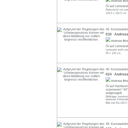
Andreas Bli
Öl auf Leinwand.
Malschicht mit uns
129,5 x 119,5 cm.
49. Kunstauktio
030 Andreas 
Andreas Bli
Öl auf Leinwand. 
Leinwand wohl zwei
95 x 120 cm.
48. Kunstauktion
024 Andreas 
Andreas Bli
Öl auf Hartfaser.
nummeriert "44"
aufgenagelt.
Bildträger zweitve
kleinsten Fehlstel
Bild und Ra.120,5
48. Kunstauktion