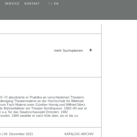
SERVICE
KONTAKT
DE
EN
+
mehr Suchoptionen
–72 absolvierte er Praktika an verschiedenen Theatern.
diengang Theatermalerei an der Hochschule für Bildende
zum Fach Malerei unter Günther Hornig und Wilfried Werz.
als Bühnenbildner am Theater Nordhausen. 1982–84 war er
e u.a. für das Staatsschauspiel Dresden. 1982
sden. 1984 siedelte er nach Köln über, wo er bis zu
n | 04. Dezember 2021
KATALOG-ARCHIV