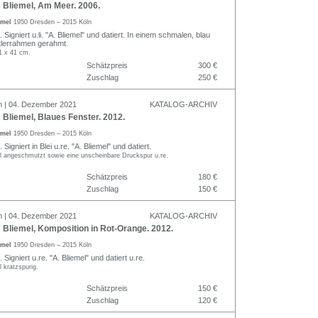
Bliemel, Am Meer. 2006.
emel
1950 Dresden – 2015 Köln
 Signiert u.li. "A. Bliemel" und datiert. In einem schmalen, blau
tlerrahmen gerahmt.
1 x 41 cm.
Schätzpreis
300 €
Zuschlag
250 €
n | 04. Dezember 2021
KATALOG-ARCHIV
Bliemel, Blaues Fenster. 2012.
emel
1950 Dresden – 2015 Köln
Signiert in Blei u.re. "A. Bliemel" und datiert.
l angeschmutzt sowie eine unscheinbare Druckspur u.re.
Schätzpreis
180 €
Zuschlag
150 €
n | 04. Dezember 2021
KATALOG-ARCHIV
Bliemel, Komposition in Rot-Orange. 2012.
emel
1950 Dresden – 2015 Köln
Signiert u.re. "A. Bliemel" und datiert u.re.
 kratzspurig.
Schätzpreis
150 €
Zuschlag
120 €