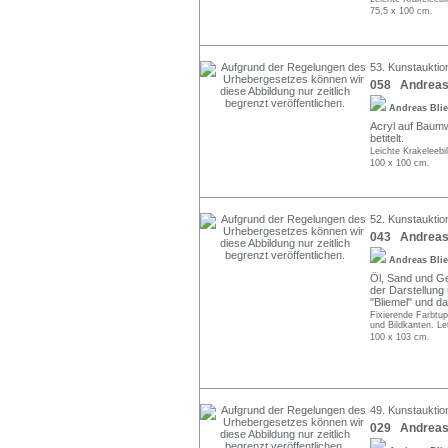
75,5 x 100 cm.
53. Kunstauktio
058 Andreas 
Andreas Bli
Acryl auf Baumwo
betitelt.
Leichte Krakeleebi
100 x 100 cm.
52. Kunstauktion
043 Andreas 
Andreas Bli
Öl, Sand und Ge
der Darstellung 
"Bliemel" und da
Fixierende Farbtup
und Bildkanten. Let
100 x 103 cm.
49. Kunstauktio
029 Andreas B