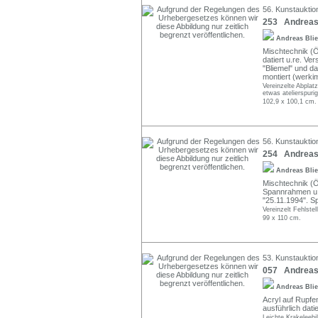
56. Kunstauktion
253 Andreas 
Andreas Bli
Mischtechnik (Öl
datiert u.re. Ve
"Bliemel" und da
montiert (werki
Vereinzelte Abplat
etwas atelierspurig
102,9 x 100,1 cm.
56. Kunstauktion
254 Andreas B
Andreas Bli
Mischtechnik (Ö
Spannrahmen u.re
"25.11.1994". S
Vereinzelt Fehlstel
99 x 110 cm.
53. Kunstauktio
057 Andreas 
Andreas Bli
Acryl auf Rupfen
ausführlich dati
Leichte Krakeleebi