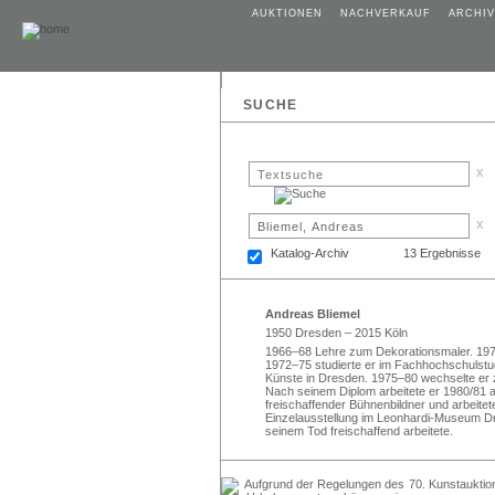
AUKTIONEN
NACHVERKAUF
ARCHIV
SUCHE
x
x
Katalog-Archiv
13 Ergebnisse
Andreas Bliemel
1950 Dresden – 2015 Köln
1966–68 Lehre zum Dekorationsmaler. 1970
1972–75 studierte er im Fachhochschulstu
Künste in Dresden. 1975–80 wechselte er 
Nach seinem Diplom arbeitete er 1980/81 
freischaffender Bühnenbildner und arbeitet
Einzelausstellung im Leonhardi-Museum Dre
seinem Tod freischaffend arbeitete.
70. Kunstauktio