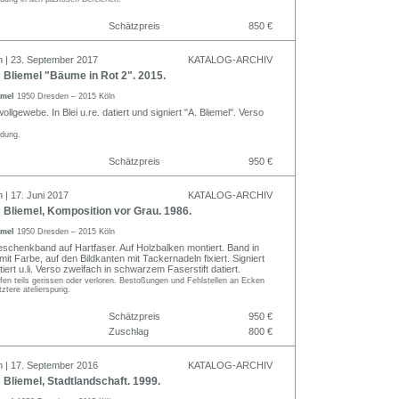
Schätzpreis
850 €
n | 23. September 2017
KATALOG-ARCHIV
Bliemel "Bäume in Rot 2". 2015.
emel
1950 Dresden – 2015 Köln
llgewebe. In Blei u.re. datiert und signiert "A. Bliemel". Verso
ldung.
Schätzpreis
950 €
 | 17. Juni 2017
KATALOG-ARCHIV
Bliemel, Komposition vor Grau. 1986.
emel
1950 Dresden – 2015 Köln
schenkband auf Hartfaser. Auf Holzbalken montiert. Band in
mit Farbe, auf den Bildkanten mit Tackernadeln fixiert. Signiert
tiert u.li. Verso zweifach in schwarzem Faserstift datiert.
fen teils gerissen oder verloren. Bestoßungen und Fehlstellen an Ecken
ztere atelierspurig.
Schätzpreis
950 €
Zuschlag
800 €
n | 17. September 2016
KATALOG-ARCHIV
liemel, Stadtlandschaft. 1999.