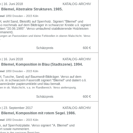
 | 16. Juni 2018
KATALOG-ARCHIV
Bliemel, Abstrakte Strukturen. 1985.
emel
1950 Dresden – 2015 Köln
, wohl Sand, Bleistift) auf Sperrholz. Signiert "Bliemel" und
rso nochmals auf dem Bildträger in schwarzer Kreide u.li. signiert
tiert "20.06.1985". Verso umlaufend stabilisierende Holzleisten
mmanent).
zungen an Pastositäten und kleine Fehlstellen in oberen Malschicht. Verso
.
Schätzpreis
600 €
 | 16. Juni 2018
KATALOG-ARCHIV
liemel, Komposition in Blau (Stadtszene). 1994.
emel
1950 Dresden – 2015 Köln
l, Tusche, Sand) auf Baumwoll-Bildträger. Verso auf dem
. in schwarzem Faserstift signiert "Bliemel" und datiert o.li.
pannränder papierumklebt und blau bemalt.
len in ob. Malschicht, v.a. im Randbereich. Verso atelierspurig.
Schätzpreis
600 €
n | 23. September 2017
KATALOG-ARCHIV
Bliemel, Komposition mit rotem Segel. 1986.
emel
1950 Dresden – 2015 Köln
, auf Sperrholzplatte. Verso signiert "A. Bliemel" und
ert sowie nummeriert.
ldung in den pastosen Bereichen.