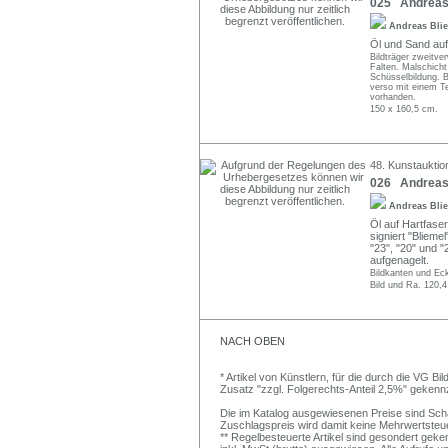
025 Andreas B
Andreas Bli
Öl und Sand auf t
Bildträger zweitve
Falten. Malschicht 
Schüsselbildung. B
verso mit einem T
vorhanden.
150 x 160,5 cm.
48. Kunstauktion
026 Andreas 
Andreas Bli
Öl auf Hartfaser
signiert "Bliemel
"23", "20" und 
aufgenagelt.
Bildkanten und Eck
Bild und Ra. 120,4
NACH OBEN
* Artikel von Künstlern, für die durch die VG 
Zusatz "zzgl. Folgerechts-Anteil 2,5%" gekenn
Die im Katalog ausgewiesenen Preise sind Schätz
Zuschlagspreis wird damit keine Mehrwertsteu
** Regelbesteuerte Artikel sind gesondert geken