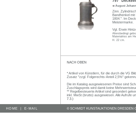
797 Deckelhu
August Johann
Zinn. Zylindris
Bandhenkel mit 
1804.". Im Deck
Meistermarke.
Vgl. Erwin Hintz
Altersbedingt geb
Materialriss am He
H. 22 cm.
NACH OBEN
* Artikel von Künstlern, für die durch die VG 
Zusatz "zzgl. Folgerechts-Anteil 2,5%" gekenn
Die im Katalog ausgewiesenen Preise sind Schätz
Zuschlagspreis wird damit keine Mehrwertsteu
** Regelbesteuerte Artikel sind gesondert geken
inkl. MwSt (brutto) ausgewiesen. Alle Aufrufe 
7.3.)
HOME
|
E-MAIL
© SCHMIDT KUNSTAUKTIONEN DRESDEN