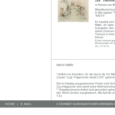
199 Therese v
Therese von Mi
Bleistiftzeichnun
In Blei signiert "
"8/6/74".
Es handelt sich 
Miltitz. Ihr Vat
Gastgeber des 
einem Zentrum d
Therese in ihre
Körner.
Ecken minimal gest
Montierungen an 
16 x 17,9 cm.
NACH OBEN
* Artikel von Künstlern, für die durch die VG 
Zusatz "zzgl. Folgerechts-Anteil 2,5%" gekenn
Die im Katalog ausgewiesenen Preise sind Schätz
Zuschlagspreis wird damit keine Mehrwertsteu
** Regelbesteuerte Artikel sind gesondert geken
inkl. MwSt (brutto) ausgewiesen. Alle Aufrufe 
7.3.)
HOME
|
E-MAIL
© SCHMIDT KUNSTAUKTIONEN DRESDEN