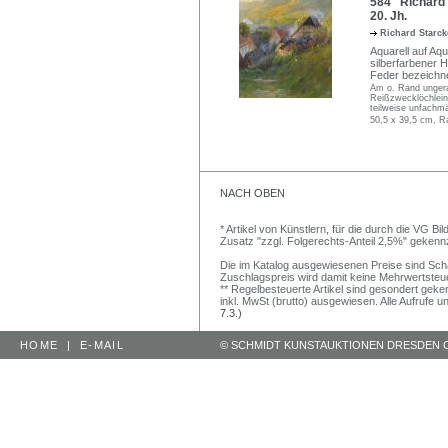
584 Richard 
20. Jh.
Richard Starc
Aquarell auf Aqu
silberfarbener 
Feder bezeichnet
Am o. Rand ungera
Reißzwecklöchlein
teilweise unfachmä
50,5 x 39,5 cm, R
NACH OBEN
* Artikel von Künstlern, für die durch die VG 
Zusatz "zzgl. Folgerechts-Anteil 2,5%" gekenn
Die im Katalog ausgewiesenen Preise sind Schätz
Zuschlagspreis wird damit keine Mehrwertsteu
** Regelbesteuerte Artikel sind gesondert geken
inkl. MwSt (brutto) ausgewiesen. Alle Aufrufe 
7.3.)
HOME
|
E-MAIL
© SCHMIDT KUNSTAUKTIONEN DRESDEN