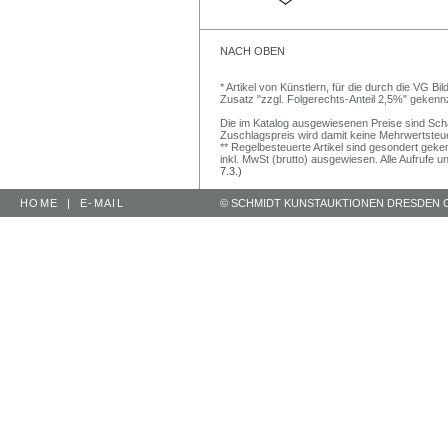
NACH OBEN
* Artikel von Künstlern, für die durch die VG 
Zusatz "zzgl. Folgerechts-Anteil 2,5%" gekenn
Die im Katalog ausgewiesenen Preise sind Schätz
Zuschlagspreis wird damit keine Mehrwertsteu
** Regelbesteuerte Artikel sind gesondert geken
inkl. MwSt (brutto) ausgewiesen. Alle Aufrufe 
7.3.)
HOME
|
E-MAIL
© SCHMIDT KUNSTAUKTIONEN DRESDEN