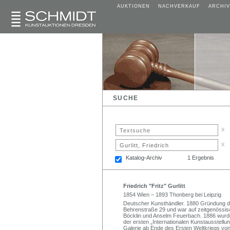
AUKTIONEN
NACHVERKAUF
ARCHIV
SUCHE
x
x
Katalog-Archiv
1 Ergebnis
Friedrich "Fritz" Gurlitt
1854 Wien – 1893 Thonberg bei Leipzig
Deutscher Kunsthändler. 1880 Gründung der G
Behrenstraße 29 und war auf zeitgenössisch
Böcklin und Anselm Feuerbach. 1886 wurde
der ersten „Internationalen Kunstausstellu
Galerie ab Ende des Ersten Weltkriegs von