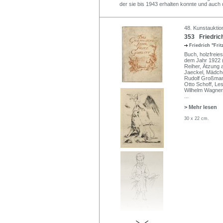
der sie bis 1943 erhalten konnte und auch de
48. Kunstauktion
353 Friedrich 
Friedrich "Frit
Buch, holzfreies
dem Jahr 1922 (
Reiher, Ätzung au
Jaeckel, Mädche
Rudolf Großmann
Otto Schoff, Les
Wilhelm Wagner, 
...
> Mehr lesen
30 x 22 cm.