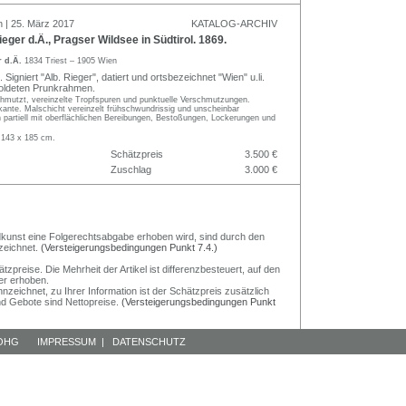
n | 25. März 2017
KATALOG-ARCHIV
eger d.Ä., Pragser Wildsee in Südtirol. 1869.
r d.Ä.
1834 Triest – 1905 Wien
 Signiert "Alb. Rieger", datiert und ortsbezeichnet "Wien" u.li.
goldeten Prunkrahmen.
hmutzt, vereinzelte Tropfspuren und punktuelle Verschmutzungen.
ante. Malschicht vereinzelt frühschwundrissig und unscheinbar
 partiell mit oberflächlichen Bereibungen, Bestoßungen, Lockerungen und
 143 x 185 cm.
Schätzpreis
3.500 €
Zuschlag
3.000 €
Bildkunst eine Folgerechtsabgabe erhoben wird, sind durch den
zeichnet.
(Versteigerungsbedingungen Punkt 7.4.)
preise. Die Mehrheit der Artikel ist differenzbesteuert, auf den
er erhoben.
nzeichnet, zu Ihrer Information ist der Schätzpreis zusätzlich
und Gebote sind Nettopreise.
(Versteigerungsbedingungen Punkt
 OHG
IMPRESSUM
|
DATENSCHUTZ