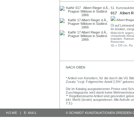
51. Kunstauktio
017 Albert Ri
Albert Riege
Öl auf Leinwand.
Im breiten, ver
Malschicht angesc
Umlaufende Klimak
krakeliert. Rahmen
Retuschen.
111 x 153 cm, Ra.
NACH OBEN
* Artikel von Künstlern, für die durch die VG 
Zusatz "zzgl. Folgerechts-Anteil 2,5%" gekenn
Die im Katalog ausgewiesenen Preise sind Schätz
Zuschlagspreis wird damit keine Mehrwertsteu
** Regelbesteuerte Artikel sind gesondert geken
inkl. MwSt (brutto) ausgewiesen. Alle Aufrufe 
7.3.)
HOME
|
E-MAIL
© SCHMIDT KUNSTAUKTIONEN DRESDEN