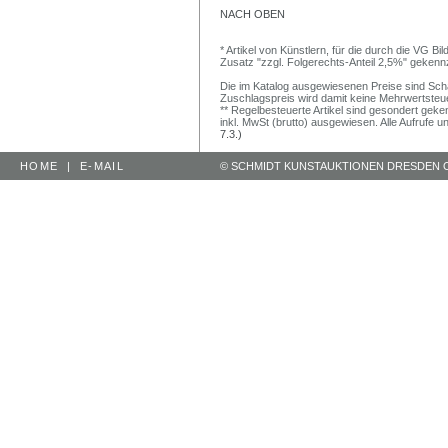
NACH OBEN
* Artikel von Künstlern, für die durch die VG 
Zusatz "zzgl. Folgerechts-Anteil 2,5%" gekenn
Die im Katalog ausgewiesenen Preise sind Schätz
Zuschlagspreis wird damit keine Mehrwertsteu
** Regelbesteuerte Artikel sind gesondert geken
inkl. MwSt (brutto) ausgewiesen. Alle Aufrufe 
7.3.)
HOME
|
E-MAIL
© SCHMIDT KUNSTAUKTIONEN DRESDEN