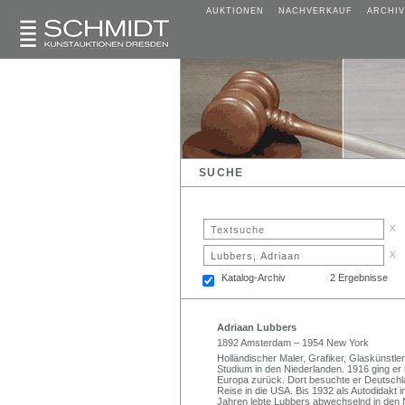
AUKTIONEN
NACHVERKAUF
ARCHIV
SUCHE
x
x
Katalog-Archiv
2 Ergebnisse
Adriaan Lubbers
1892 Amsterdam – 1954 New York
Holländischer Maler, Grafiker, Glaskünstle
Studium in den Niederlanden. 1916 ging er
Europa zurück. Dort besuchte er Deutschl
Reise in die USA. Bis 1932 als Autodidakt i
Jahren lebte Lubbers abwechselnd in den 