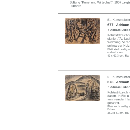
Stiftung "Kunst und Wirtschaft". 1957 zei
Lubbers.
51. Kunstauktio
677 Adriaan 
Adriaan Lubb
Kohlestiftzeichn
signiert "Ad Lubb
Widmung. Verso 
schwarzer Holzl
Blatt stark wellig
in den Ecken.
45 x 60,3 cm, Ra.
51. Kunstauktio
678 Adriaan 
Adriaan Lubb
Kohlestiftzeichn
datiert. In Blei 
von fremder Han
gerahmt.
Blatt leicht welli
Ecken.
46,3 x 61 cm, Ra.