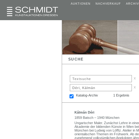
AUKTIONEN
NACHVERKAUF
ARCHIV
SUCHE
x
x
Katalog-Archiv
1 Ergebnis
Kálmán Déri
1859 Batsch – 1940 München
Ungarischer Maler. Zunächst Lehre in ein
Akademie der bildenden Künste in Wien be
München bei Ludwig von Löfftz. Atelier in 
orientalischen Themen im Frühwerk. Ab den
zunehmend volkstümlichen Anekdoten ähne