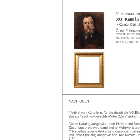
50. Kunstauktio
003 Kálmán Dé
Kálmán Déri
1
Öl auf Malpappe
datiert. In breit
Malschicht mit win
50,3 x 41 cm, Ra.
NACH OBEN
* Artikel von Künstlern, für die durch die VG 
Zusatz "zzgl. Folgerechts-Anteil 2,5%" gekenn
Die im Katalog ausgewiesenen Preise sind Schätz
Zuschlagspreis wird damit keine Mehrwertsteu
** Regelbesteuerte Artikel sind gesondert geken
inkl. MwSt (brutto) ausgewiesen. Alle Aufrufe 
7.3.)