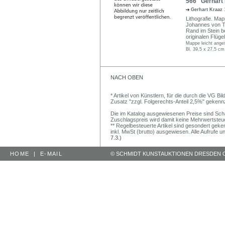
566 Gerhart 
Gerhart Kraaz
Lithografie. Map
Johannes von Te
Rand im Stein be
originalen Flüge
Mappe leicht ange
Bl. 39,5 x 27,5 c
NACH OBEN
* Artikel von Künstlern, für die durch die VG 
Zusatz "zzgl. Folgerechts-Anteil 2,5%" gekenn
Die im Katalog ausgewiesenen Preise sind Schätz
Zuschlagspreis wird damit keine Mehrwertsteu
** Regelbesteuerte Artikel sind gesondert geken
inkl. MwSt (brutto) ausgewiesen. Alle Aufrufe 
7.3.)
HOME
|
E-MAIL
© SCHMIDT KUNSTAUKTIONEN DRESDEN