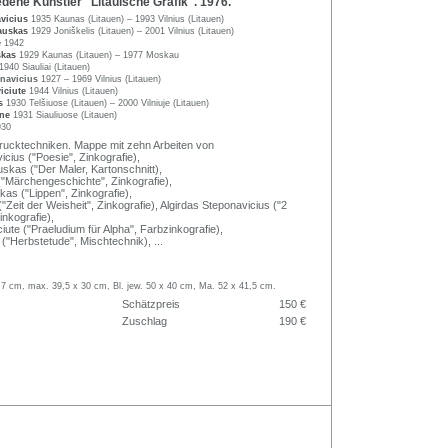
ene Künstler "Litauische Grafik". 1976.
avicius
1935 Kaunas (Litauen) – 1993 Vilnius (Litauen)
nauskas
1929 Joniškelis (Litauen) – 2001 Vilnius (Litauen)
e
1942
skas
1929 Kaunas (Litauen) – 1977 Moskau
1940 Siauliai (Litauen)
onavicius
1927 – 1969 Vilnius (Litauen)
viciute
1944 Vilnius (Litauen)
us
1930 Telšiuose (Litauen) – 2000 Vilniuje (Litauen)
ene
1931 Siauliuose (Litauen)
930
rucktechniken. Mappe mit zehn Arbeiten von
cius ("Poesie", Zinkografie),
uskas ("Der Maler, Kartonschnitt),
 ("Märchengeschichte", Zinkografie),
as ("Lippen", Zinkografie),
Zeit der Weisheit", Zinkografie), Algirdas Steponavicius ("2
Zinkografie),
ciute ("Praeludium für Alpha", Farbzinkografie),
 ("Herbstetude", Mischtechnik),
...
,7 cm, max. 39,5 x 30 cm, Bl. jew. 50 x 40 cm, Ma. 52 x 41,5 cm.
Schätzpreis
150 €
Zuschlag
190 €