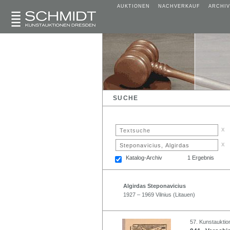
AUKTIONEN
NACHVERKAUF
ARCHIV
SUCHE
x
x
Katalog-Archiv
1 Ergebnis
Algirdas Steponavicius
1927 – 1969 Vilnius (Litauen)
57. Kunstauktio