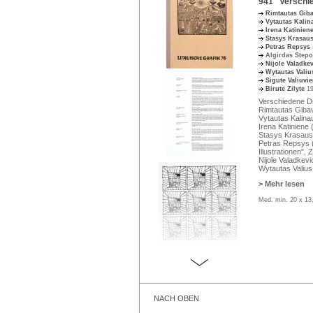
941 Verschied
Rimtautas Gib
Vytautas Kali
Irena Katinien
Stasys Krasau
Petras Repsys
Algirdas Step
Nijole Valadke
Wytautas Vali
Sigute Valiuvi
Birute Zilyte
1
Verschiedene D
Rimtautas Gibavi
Vytautas Kalina
Irena Katiniene
Stasys Krasausk
Petras Repsys ("
Illustrationen", 
Nijole Valadkevi
Wytautas Valius
> Mehr lesen
Med. min. 20 x 13
NACH OBEN