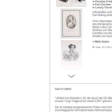
Christian Frie
Carl Christian
Ludwig Theodo
Lithografien un
Darstellung beti
Prinz Maximilia
des Königreichs
Maria Luisa Car
Ehefrau von Max
Caroline von Bo
Amalie von Sach
> Mehr lesen
Bl. max. 37 x 28 
NACH OBEN
* Artikel von Künstlern, für die durch die VG 
Zusatz "zzgl. Folgerechts-Anteil 2,5%" gekenn
Die im Katalog ausgewiesenen Preise sind Schätz
Zuschlagspreis wird damit keine Mehrwertsteu