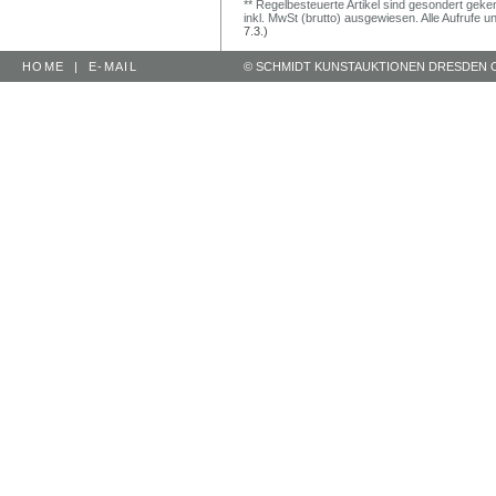
** Regelbesteuerte Artikel sind gesondert geken
inkl. MwSt (brutto) ausgewiesen. Alle Aufrufe 
7.3.)
HOME
|
E-MAIL
© SCHMIDT KUNSTAUKTIONEN DRESDEN