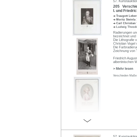
57. Kunstauktio
205 Verschied
I. und Friedric
Traugott Lebe
Moritz Steinla
Carl Christian
Ludwig Theodo
Radierungen und 
bezeichnet und b
Die Lithografie
Christian Vogel
Die Farbradieru
Zeichnung von T
Friedrich Augus
albertinischen 
> Mehr lesen
Verschieden Maße,
57. Kunstauktio