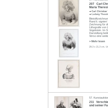
207 Carl Chri
Maria Theresi
Carl Christian
Ludwig Theodo
Bleistiftzeichn
Rand li. signier
Zeichnung für d
Lithografie von
Vogelstein. Im S
Darstellung beti
Verso eine weit
> Mehr lesen
29,3 x 21,3 cm, Un
57. Kunstauktio
211 Verschie
und seiner Fam