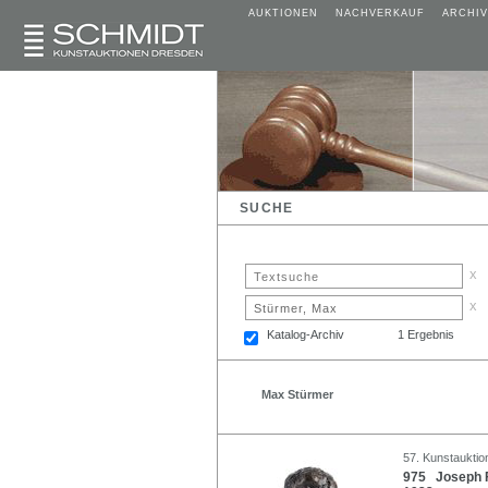
AUKTIONEN
NACHVERKAUF
ARCHIV
SUCHE
x
x
Katalog-Archiv
1 Ergebnis
Max Stürmer
57. Kunstauktio
975 Joseph Fr