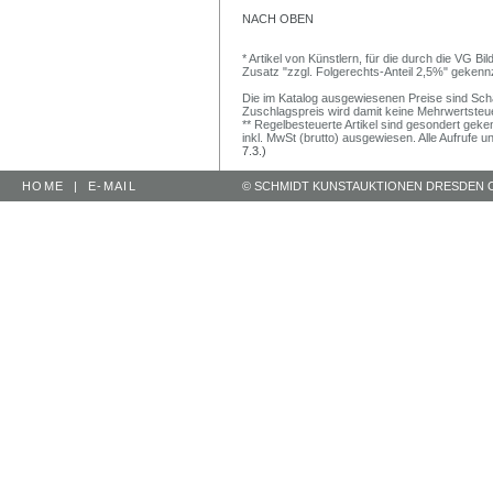
NACH OBEN
* Artikel von Künstlern, für die durch die VG 
Zusatz "zzgl. Folgerechts-Anteil 2,5%" gekenn
Die im Katalog ausgewiesenen Preise sind Schätz
Zuschlagspreis wird damit keine Mehrwertsteu
** Regelbesteuerte Artikel sind gesondert geken
inkl. MwSt (brutto) ausgewiesen. Alle Aufrufe 
7.3.)
HOME
|
E-MAIL
© SCHMIDT KUNSTAUKTIONEN DRESDEN