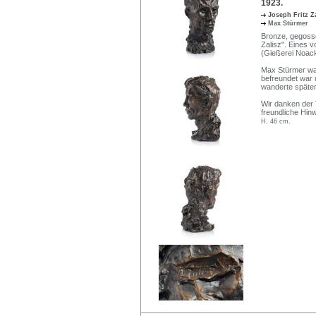
1923.
Joseph Fritz Z
Max Stürmer
Bronze, gegossen
Zalisz". Eines
(Gießerei Noack
Max Stürmer war
befreundet war 
wanderte später
Wir danken der T
freundliche Hin
H. 46 cm.