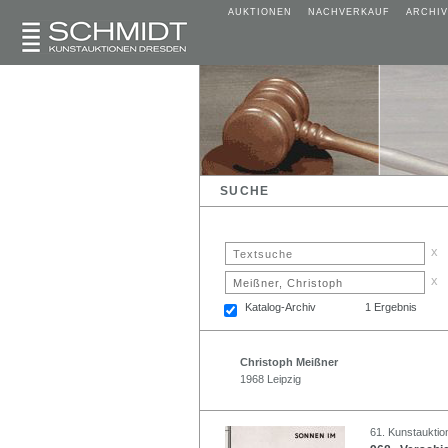
AUKTIONEN
NACHVERKAUF
ARCHIV
SUCHE
x
x
Katalog-Archiv
1 Ergebnis
Christoph Meißner
1968 Leipzig
61. Kunstauktio