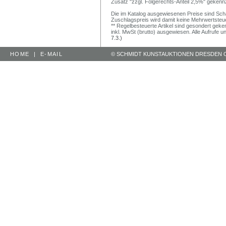
Zusatz "zzgl. Folgerechts-Anteil 2,5%" gekenn
Die im Katalog ausgewiesenen Preise sind Schätz
Zuschlagspreis wird damit keine Mehrwertsteu
** Regelbesteuerte Artikel sind gesondert geken
inkl. MwSt (brutto) ausgewiesen. Alle Aufrufe 
7.3.)
HOME
|
E-MAIL
© SCHMIDT KUNSTAUKTIONEN DRESDEN