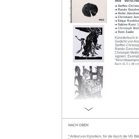
968 Verschie
Steffen Christ
Rando Gesche
Heike Jäniche
Christiane Ju
Edgar Knoblo
Sabine Kunz
1
Christoph Me
Sven Zaake
Künstlerbuch in
Gedicht von An
Steffen Christop
Rando Geschewsk
Christoph Meißne
signiert. Exemp
"Kirschbaumpre
Buch 41,5 x 49 cm
NACH OBEN
* Artikel von Künstlern, für die durch die VG 