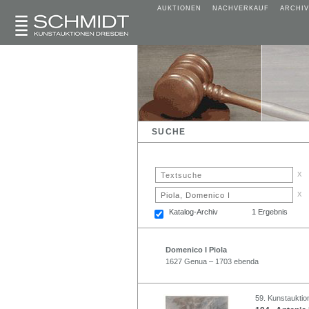
AUKTIONEN
NACHVERKAUF
ARCHIV
SUCHE
x
x
Katalog-Archiv
1 Ergebnis
Domenico I Piola
1627 Genua – 1703 ebenda
59. Kunstauktio