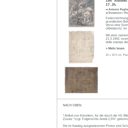
194 Antonio P
17. Jh.
Antonio Pugli
Domenico I Pi
Federzeichnung 
grundiertem Bütt
Verso eine Szen
(Abklatsch). Im 
Mit einer namenl
21.3.1992, event
delle stampe der
> Mehr lesen
24 x 19,5 cm, Psp
NACH OBEN
* Artikel von Künstlern, für die durch die VG 
Zusatz "zzgl. Folgerechts-Anteil 2,5%" gekenn
Die im Katalog ausgewiesenen Preise sind Schätz