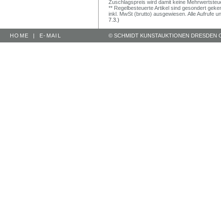
Zuschlagspreis wird damit keine Mehrwertsteu
** Regelbesteuerte Artikel sind gesondert geken
inkl. MwSt (brutto) ausgewiesen. Alle Aufrufe 
7.3.)
HOME
|
E-MAIL
© SCHMIDT KUNSTAUKTIONEN DRESDEN