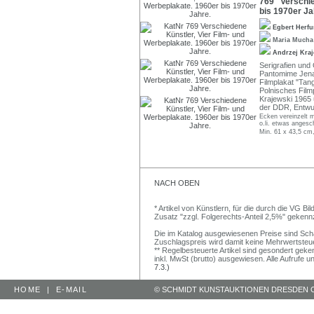
769 Verschied
bis 1970er Ja
Egbert Herf
Maria Mucha
Andrzej Kra
Serigrafien und
Pantomime Jenae
Filmplakat "Tan
Polnisches Film
Krajewski 1965 
der DDR, Entwur
Ecken vereinzelt 
o.li. etwas anges
Min. 61 x 43,5 cm
NACH OBEN
* Artikel von Künstlern, für die durch die VG 
Zusatz "zzgl. Folgerechts-Anteil 2,5%" gekenn
Die im Katalog ausgewiesenen Preise sind Schätz
Zuschlagspreis wird damit keine Mehrwertsteu
** Regelbesteuerte Artikel sind gesondert geken
inkl. MwSt (brutto) ausgewiesen. Alle Aufrufe 
7.3.)
HOME
|
E-MAIL
© SCHMIDT KUNSTAUKTIONEN DRESDEN