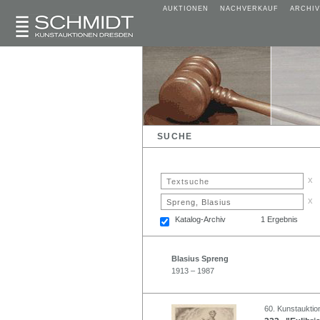
AUKTIONEN
NACHVERKAUF
ARCHIV
SUCHE
x
x
Katalog-Archiv
1 Ergebnis
Blasius Spreng
1913 – 1987
60. Kunstauktion