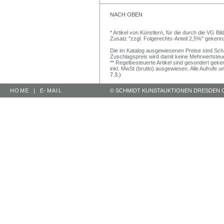
NACH OBEN
* Artikel von Künstlern, für die durch die VG 
Zusatz "zzgl. Folgerechts-Anteil 2,5%" gekenn
Die im Katalog ausgewiesenen Preise sind Schätz
Zuschlagspreis wird damit keine Mehrwertsteu
** Regelbesteuerte Artikel sind gesondert geken
inkl. MwSt (brutto) ausgewiesen. Alle Aufrufe 
7.3.)
HOME
|
E-MAIL
© SCHMIDT KUNSTAUKTIONEN DRESDEN