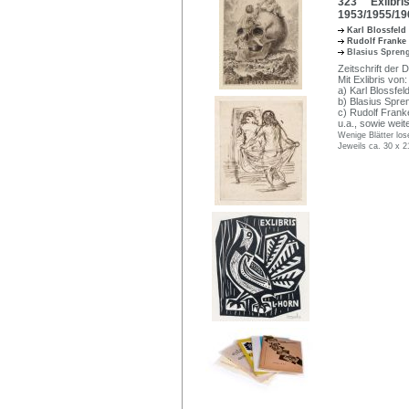
323 "Exlibri
1953/1955/19
Karl Blossfeld
Rudolf Franke
Blasius Spren
Zeitschrift der
Mit Exlibris von:
a) Karl Blossfel
b) Blasius Spren
c) Rudolf Franke 
u.a., sowie weit
Wenige Blätter los
Jeweils ca. 30 x 