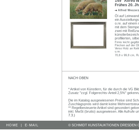
149 Alfred W
Frühes 20. Jh
Alfred Weczer
Öl auf Leinwand
ein Ausstellungs
o.re. auf einem
mit dem Stempel
zwei mit Reißzw
künstlerbezeichn
profilierten, si
Firnis leicht gegi
Flecken auf der Ob
Verso Holz an Kei
u.re.
70,8 x 99,8 cm, R
NACH OBEN
* Artikel von Künstlern, für die durch die VG 
Zusatz "zzgl. Folgerechts-Anteil 2,5%" gekenn
Die im Katalog ausgewiesenen Preise sind Schätz
Zuschlagspreis wird damit keine Mehrwertsteu
** Regelbesteuerte Artikel sind gesondert geken
inkl. MwSt (brutto) ausgewiesen. Alle Aufrufe 
7.3.)
HOME
|
E-MAIL
© SCHMIDT KUNSTAUKTIONEN DRESDEN