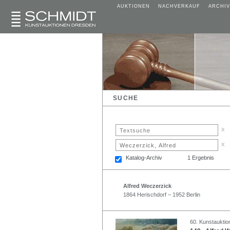
AUKTIONEN
NACHVERKAUF
ARCHIV
SUCHE
x
x
Katalog-Archiv
1 Ergebnis
Alfred Weczerzick
1864 Herischdorf – 1952 Berlin
60. Kunstauktion