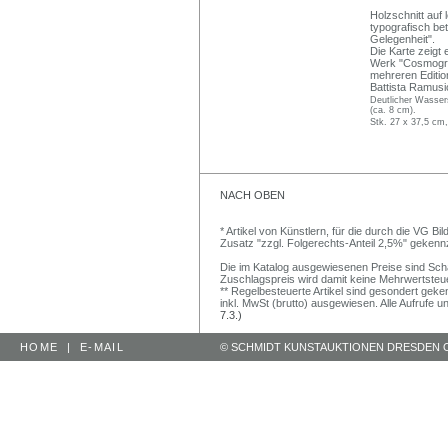
Holzschnitt auf 
typografisch bet
Gelegenheit".
Die Karte zeigt
Werk "Cosmograp
mehreren Editio
Battista Ramusio
Deutlicher Wassers
(ca. 8 cm).
Stk. 27 x 37,5 cm,
NACH OBEN
* Artikel von Künstlern, für die durch die VG 
Zusatz "zzgl. Folgerechts-Anteil 2,5%" gekenn
Die im Katalog ausgewiesenen Preise sind Schätz
Zuschlagspreis wird damit keine Mehrwertsteu
** Regelbesteuerte Artikel sind gesondert geken
inkl. MwSt (brutto) ausgewiesen. Alle Aufrufe 
7.3.)
HOME
|
E-MAIL
© SCHMIDT KUNSTAUKTIONEN DRESDEN