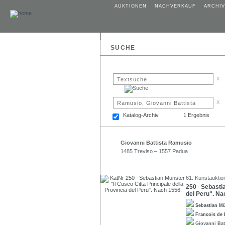
AUKTIONEN
NACHVERKAUF
ARCHIV
SUCHE
x
x
Katalog-Archiv
1 Ergebnis
Giovanni Battista Ramusio
1485 Treviso – 1557 Padua
61. Kunstauktio
250 Sebastian
del Peru". Na
Sebastian M
Francois de 
Giovanni Ba