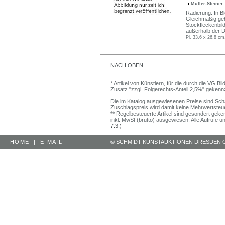
Müller-Steiner
Radierung. In Ble
Gleichmäßig geb
Stockfleckenbil
außerhalb der Da
Pl. 33,6 x 26,8 cm
NACH OBEN
* Artikel von Künstlern, für die durch die VG 
Zusatz "zzgl. Folgerechts-Anteil 2,5%" gekenn
Die im Katalog ausgewiesenen Preise sind Schätz
Zuschlagspreis wird damit keine Mehrwertsteu
** Regelbesteuerte Artikel sind gesondert geken
inkl. MwSt (brutto) ausgewiesen. Alle Aufrufe 
7.3.)
HOME
|
E-MAIL
© SCHMIDT KUNSTAUKTIONEN DRESDEN