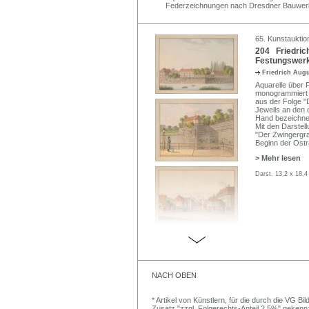
Federzeichnungen nach Dresdner Bauwer
65. Kunstauktio
204 Friedric
Festungswerk
Friedrich Aug
Aquarelle über 
monogrammiert "K
aus der Folge 
Jeweils an den 
Hand bezeichne
Mit den Darstel
"Der Zwingergr
Beginn der Ostr
> Mehr lesen
Darst. 13,2 x 18,4
NACH OBEN
* Artikel von Künstlern, für die durch die VG 
Zusatz "zzgl. Folgerechts-Anteil 2,5%" gekenn