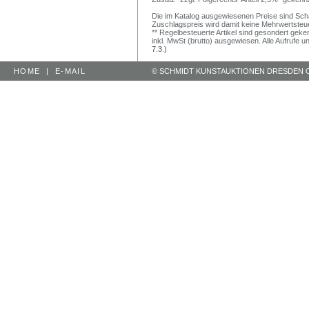
Die im Katalog ausgewiesenen Preise sind Schätz
Zuschlagspreis wird damit keine Mehrwertsteu
** Regelbesteuerte Artikel sind gesondert geken
inkl. MwSt (brutto) ausgewiesen. Alle Aufrufe 
7.3.)
HOME
|
E-MAIL
© SCHMIDT KUNSTAUKTIONEN DRESDEN