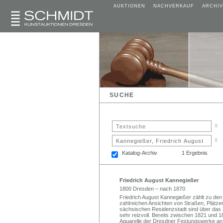
AUKTIONEN
NACHVERKAUF
ARCHIV
SUCHE
x
x
Katalog-Archiv
1 Ergebnis
Friedrich August Kannegießer
1800 Dresden – nach 1870
Friedrich August Kannegießer zählt zu de
zahlreichen Ansichten von Straßen, Plätzen
sächsischen Residenzstadt sind über das D
sehr reizvoll. Bereits zwischen 1821 und 18
Aquarelle der Dresdner Festungswerke an. 