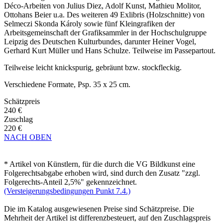
Déco-Arbeiten von Julius Diez, Adolf Kunst, Mathieu Molitor,
Ottohans Beier u.a. Des weiteren 49 Exlibris (Holzschnitte) von
Selmeczi Skonda Károly sowie fünf Kleingrafiken der
Arbeitsgemeinschaft der Grafiksammler in der Hochschulgruppe
Leipzig des Deutschen Kulturbundes, darunter Heiner Vogel,
Gerhard Kurt Müller und Hans Schulze. Teilweise im Passepartout.
Teilweise leicht knickspurig, gebräunt bzw. stockfleckig.
Verschiedene Formate, Psp. 35 x 25 cm.
Schätzpreis
240 €
Zuschlag
220 €
NACH OBEN
* Artikel von Künstlern, für die durch die VG Bildkunst eine
Folgerechtsabgabe erhoben wird, sind durch den Zusatz "zzgl.
Folgerechts-Anteil 2,5%" gekennzeichnet.
(Versteigerungsbedingungen Punkt 7.4.)
Die im Katalog ausgewiesenen Preise sind Schätzpreise. Die
Mehrheit der Artikel ist differenzbesteuert, auf den Zuschlagspreis