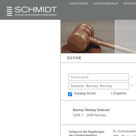
AUKTIONEN
NACHVERKAUF
ARCHIV
SUCHE
x
x
Katalog-Archiv
1 Ergebnis
Barney Wesley Diebold
1928 ? – 2008 Murnau
76. Kunstauktion