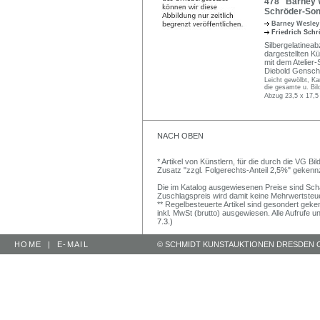
478 Barney We
Schröder-Son
Barney Wesley
Friedrich Sch
Silbergelatinea
dargestellten Kü
mit dem Atelier-
Diebold Gensch
Leicht gewölbt, Ka
die gesamte u. Bild
Abzug 23,5 x 17,5
NACH OBEN
* Artikel von Künstlern, für die durch die VG 
Zusatz "zzgl. Folgerechts-Anteil 2,5%" gekenn
Die im Katalog ausgewiesenen Preise sind Schätz
Zuschlagspreis wird damit keine Mehrwertsteu
** Regelbesteuerte Artikel sind gesondert geken
inkl. MwSt (brutto) ausgewiesen. Alle Aufrufe 
7.3.)
HOME
|
E-MAIL
© SCHMIDT KUNSTAUKTIONEN DRESDEN