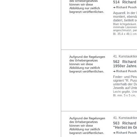
514 Richard 
Richard Pusc
Aquarell. In der
montiert, ebenda
datiert, betitelt 
Blatt lichtgebräun
minimale Läsionen
angeschmutzt, part
Bl. 35,4 x 49,1 cm
41. Kunstauktio
562 Richard 
1950er Jahre
Richard Pusc
Feder- und Pins
signiert "R. Pusc
unterhalb der Dar
Jeweils auf Unt
Leicht gegilbt, Unt
Bl. min. 5 x 5 cm,
41. Kunstauktio
563 Richard 
"Herbst im G
Richard Pusc