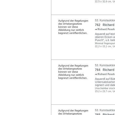
22,5 x 32,6 cm, Un
53. Kunstauktio
762 Richard 
Richard Pusc
Aquarell auf lei
oberen Ecken auf
Pusch", u.li. betit
Minimal fingerspuri
22,2 x 15,1 cm, Un
53. Kunstauktio
764 Richard 
Richard Pusc
Aquarell auf Büt
Untersatzkarton 
signiert und datie
Unscheinbar stockf
15,2 x 23,7 cm, Un
53. Kunstauktio
765 Richard 