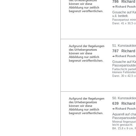
786 Richard P
Richard Pusc
Gouache auf Kart
u.li. betitelt.
Passepartout minim
Darst. 41 x 30,5 c
51. Kunstauktio
787 Richard 
Richard Pusc
Gouache auf Kart
Passepartoutdecke
Farbschicht partie
kleinere Fehlstell
Darst. 30 x 42,5 c
50. Kunstauktio
639 Richard 
Richard Pusc
Aquarell auf ch
Passepartoutdec
Minimal fingerspu
leicht gestaucht.
BA. 15,8 x 9 cm, 