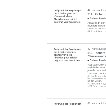
42. Kunstauktio
512 Richard 
Richard Pusc
Aquarell. In der
montiert, darauf 
Untersatz etwas st
44,5 x 49,5 cm, U
42. Kunstauktio
513 Richard 
"Terrassentre
Richard Pusc
Kaltnadelradieru
und datiert u.re.
jeweils nummeri
Untersatzpapier 
An den Ecken teil
durchscheinend. D
an den Ecken.
Pl. (min.) 8,8 x 7,
x 29,7 cm, Untersa
42. Kunstauktio