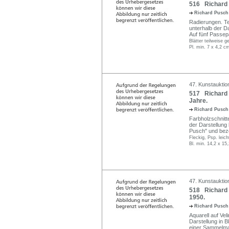
516 Richard 
Richard Pusc
Radierungen. Teil
unterhalb der Da
Auf fünf Passepa
Blätter teilweise 
Pl. min. 7 x 4,2 c
47. Kunstauktio
517 Richard 
Jahre.
Richard Pusc
Farbholzschnitt
der Darstellung b
Pusch" und bez
Fleckig, Psp. leic
Bl. min. 14,2 x 15
47. Kunstauktio
518 Richard P
1950.
Richard Pusc
Aquarell auf Vel
Darstellung in Ble
einer Sammelmap