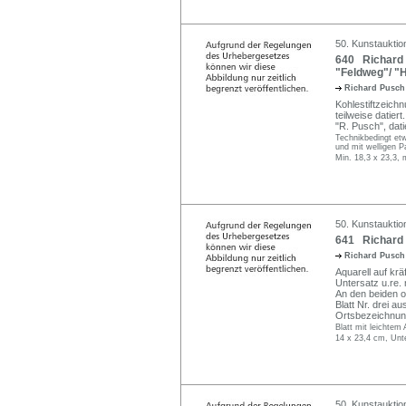
50. Kunstauktio
640 Richard P
"Feldweg"/ "H
Richard Pusc
Kohlestiftzeichn
teilweise datiert
"R. Pusch", datier
Technikbedingt et
und mit welligen Pa
Min. 18,3 x 23,3, 
50. Kunstauktio
641 Richard 
Richard Pusc
Aquarell auf kräf
Untersatz u.re. n
An den beiden o
Blatt Nr. drei a
Ortsbezeichnun
Blatt mit leichtem 
14 x 23,4 cm, Unt
50. Kunstauktio