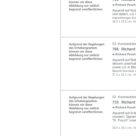
Richard Pusc
Aquarell auf fes
und datiert, u.li. 
Hakenförmiger Einr
24,5 x 23,5 cm, Un
53. Kunstauktio
766 Richard 
Richard Pusc
Aquarell auf Bü
diesem unterhalb
sowie u.li. in Blei
Bleistift-Strichle
27,2 x 22,1 cm, Un
52. Kunstauktion
733 Richard 
Richard Pusc
Aquarell auf kr
montiert. Signier
"R. Pusch" sowie d
.
16,5 x 24,1 cm, Un