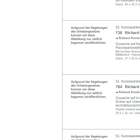
Mit minimalem Krak
Darst. 43 x 33,3 c
52. Kunstauktion
738 Richard 
Richard Pusc
Gouache auf Kar
Passepartoutdecke
Mit leichten Kratz
Bildbereich. Passe
Darst. 27 x 41,6 c
51. Kunstauktio
784 Richard 
Richard Pusc
Gouache auf kräf
Ecken auf Untersa
technikbezeichn
Partiell minimal be
25,5 x 31 cm, Unt
51. Kunstauktio