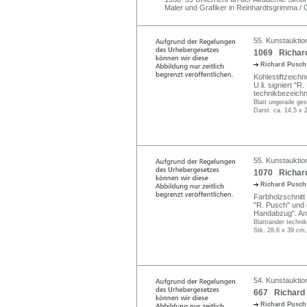
Maler und Grafiker in Reinhardtsgrimma / 
55. Kunstauktio
1069 Richard
Richard Pusc
Kohlestiftzeichn
U.li. signiert "
technikbezeichne
Blatt ungerade gesc
Darst. ca. 14,5 x 
55. Kunstauktio
1070 Richard
Richard Pusc
Farbholzschnitt 
"R. Pusch" und d
Handabzug". An
Blattränder technik
Stk. 28,6 x 39 cm,
54. Kunstauktio
667 Richard 
Richard Pusc