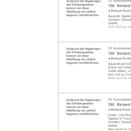
53. Kunstauktio
758 Richard 
Richard Pusc
Aquarell. Signi
montiert. Darauf 
betitelt.
22,5 x 31,5 cm, Un
53. Kunstauktio
759 Richard 
Richard Pusc
Aquarell auf krä
Ecken auf Unters
sowie datiert, u.li
Blatt wohl am Rand
30,4 x 21,2 cm, U
53. Kunstauktio
760 Richard 
Richard Pusc
Feder- und Pins
Signiert in Tus
montiert. Darauf 
betitelt.
Blatt partiell mit 