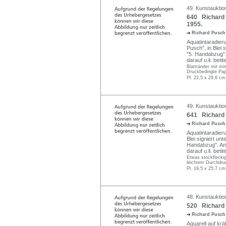
49. Kunstauktio
640 Richard P
1955.
Richard Pusc
Aquatintaradierun
Pusch", in Blei 
"5. Handabzug".
darauf u.li. betite
Blattränder mit m
Druckbedingte Pap
Pl. 22,5 x 29,6 cm
49. Kunstauktio
641 Richard P
Richard Pusc
Aquatintaradierun
Blei signiert unt
Handabzug". An 
darauf u.li. betite
Etwas stockfleckig
leichtem Durchdru
Pl. 19,5 x 25,7 cm
48. Kunstauktion
520 Richard 
Richard Pusc
Aquarell auf kr