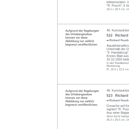
klebemontiert. U
"R. Pusch", li. be
18,2 x 26,5 cm, Un
48. Kunstauktion
522 Richard 
Richard Pusc
Aquatintaradierun
Unterhalb der Da
"4. Handabzug".
Erstes Blatt au
10.10.1955 betite
In den Randbereic
Montierung.
Pl. 19,5 x 15,5 cm
48. Kunstauktion
523 Richard 
Richard Pusc
Gouache auf Kar
signiert "R. Pus
Aus einer Mapp
Verso leicht farbsp
26,3 x 29,5 cm, U