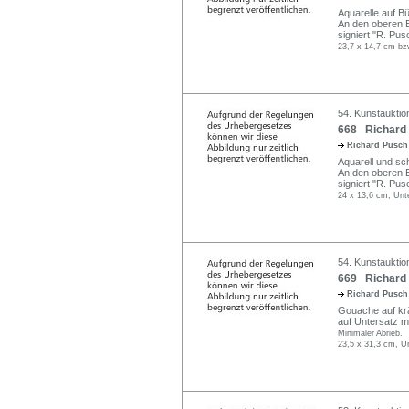
Aquarelle auf Büt
An den oberen E
signiert "R. Pusc
23,7 x 14,7 cm bzw
54. Kunstauktio
668 Richard 
Richard Pusc
Aquarell und sc
An den oberen E
signiert "R. Pusc
24 x 13,6 cm, Unt
54. Kunstauktio
669 Richard 
Richard Pusc
Gouache auf krä
auf Untersatz mon
Minimaler Abrieb.
23,5 x 31,3 cm, Un