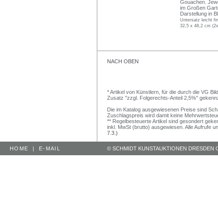
Gouachen. Jeweil
im Großen Garte
Darstellung in Ble
Untersatz leicht fi
32,5 x 48,2 cm (2x
NACH OBEN
* Artikel von Künstlern, für die durch die VG 
Zusatz "zzgl. Folgerechts-Anteil 2,5%" gekenn
Die im Katalog ausgewiesenen Preise sind Schätz
Zuschlagspreis wird damit keine Mehrwertsteu
** Regelbesteuerte Artikel sind gesondert geken
inkl. MwSt (brutto) ausgewiesen. Alle Aufrufe 
7.3.)
HOME
|
E-MAIL
© SCHMIDT KUNSTAUKTIONEN DRESDEN