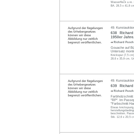
Wasserfleck u.re.
BA. 28,5 x 41,8 c
49. Kunstauktio
638 Richard 
1950er Jahre
Richard Pusc
Gouache auf Büt
Untersatz montier
Knickspur (7,5 cm)
28,6 x 35,9 cm, U
49. Kunstauktio
639 Richard 
Richard Pusc
Farbholzschnitt
"RP". Im Passepa
"Farbschnitt H
Etwas knickspurig,
herstellungsbeding
beschnitten. Passe
Stk. 12,6 x 20,5 c