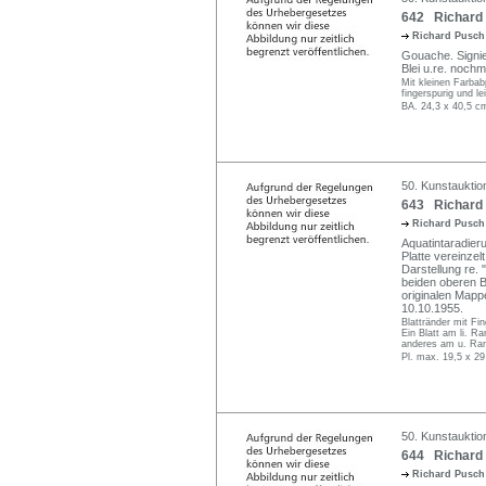
642 Richard 
Richard Pusc
Gouache. Signier
Blei u.re. nochma
Mit kleinen Farba
fingerspurig und l
BA. 24,3 x 40,5 c
50. Kunstauktio
643 Richard 
Richard Pusc
Aquatintaradieru
Platte vereinzelt
Darstellung re. 
beiden oberen Bl
originalen Mapp
10.10.1955.
Blattränder mit Fi
Ein Blatt am li. R
anderes am u. Ran
Pl. max. 19,5 x 2
50. Kunstauktio
644 Richard 
Richard Pusc