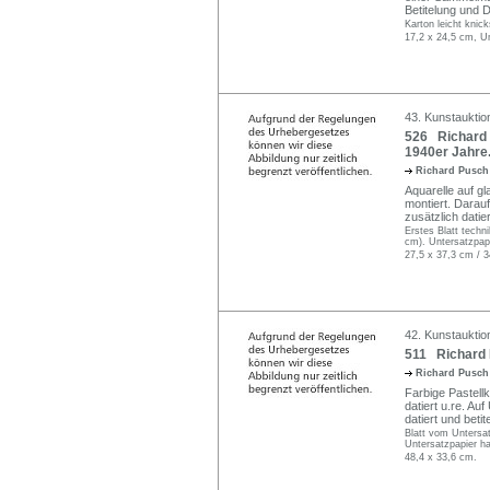
Betitelung und 
Karton leicht knick
17,2 x 24,5 cm, U
43. Kunstauktio
526 Richard P
1940er Jahre
Richard Pusc
Aquarelle auf gl
montiert. Darauf 
zusätzlich datier
Erstes Blatt techni
cm). Untersatzpap
27,5 x 37,3 cm / 
42. Kunstauktio
511 Richard 
Richard Pusc
Farbige Pastell
datiert u.re. Au
datiert und betite
Blatt vom Untersa
Untersatzpapier ha
48,4 x 33,6 cm.