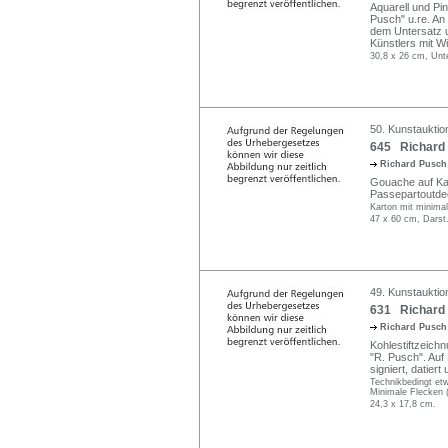
Aquarell und Pi
Pusch" u.re. An
dem Untersatz u
Künstlers mit 
30,8 x 26 cm, Unt
50. Kunstauktio
645 Richard 
Richard Pusc
Gouache auf Kart
Passepartoutdeck
Karton mit minimale
47 x 60 cm, Darst
49. Kunstauktio
631 Richard 
Richard Pusc
Kohlestiftzeichn
"R. Pusch". Auf 
signiert, datiert 
Technikbedingt etw
Minimale Flecken (
24,3 x 17,8 cm.