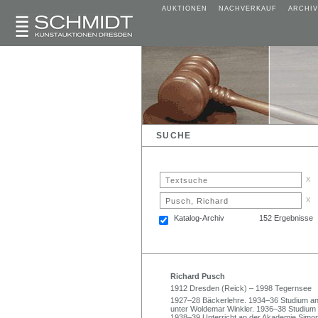
AUKTIONEN
NACHVERKAUF
ARCHIV
SUCHE
x
x
Katalog-Archiv
152 Ergebnisse
Richard Pusch
1912 Dresden (Reick) – 1998 Tegernsee
1927–28 Bäckerlehre. 1934–36 Studium an
unter Woldemar Winkler. 1936–38 Studium
1938–39 Unterricht an der Akademie Simons