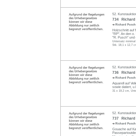
52. Kunstauktion
734 Richard 
Richard Pusc
Holzschnitt auf 
"RP". An den o. 
"R. Pusch" und dat
Untersatz minimal 
Stk. 18,1 x 12,7 c
52. Kunstauktion
736 Richard 
Richard Pusc
Aquarell auf Veli
sowie datiert, u.li
31 x 19,2 cm, Unt
52. Kunstauktion
737 Richard 
Richard Pusc
Gouache auf Kart
Passepartoutdecke