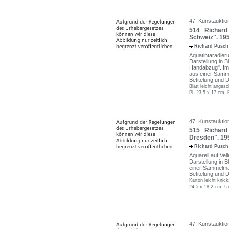
47. Kunstauktio
514 Richard 
Schweiz". 195
Richard Pusc
Aquatintaradieru
Darstellung in B
Handabzug". Im d
aus einer Samme
Betitelung und 
Blatt leicht angesc
Pl. 23,5 x 17 cm, 
47. Kunstauktio
515 Richard 
Dresden". 19
Richard Pusc
Aquarell auf Vel
Darstellung in Ble
einer Sammelmap
Betitelung und 
Karton leicht knic
24,5 x 18,2 cm, U
47. Kunstauktio