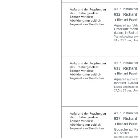
49. Kunstauktio
632 Richard P
Richard Pusc
Aquarell auf Vel
Untersatz montie
datiert, in Blei u.l
Technikbedingt etw
24 x 33,2 cm, Unt
49. Kunstauktio
633 Richard 
Richard Pusc
Aquarell auf kr
montiert. Darauf i
Etwas ungerade be
17,5 x 25 cm, Unt
49. Kunstauktio
637 Richard 
Richard Pusc
Gouache auf Kart
u.li. betitelt.
Darstellung mit Bl