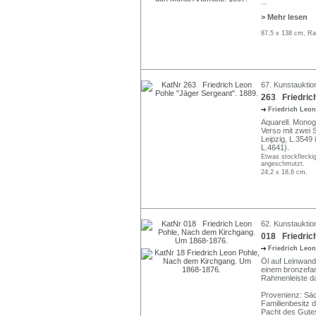
...
> Mehr lesen
87,5 x 138 cm, Ra
67. Kunstauktio
263 Friedrich
Friedrich Leo
Aquarell. Monogra
Verso mit zwei
Leipzig, L.3549
L.4641).
Etwas stockfleckig
angeschmutzt.
24,2 x 18,6 cm.
62. Kunstauktio
018 Friedric
Friedrich Leo
Öl auf Leinwand.
einem bronzefar
Rahmenleiste da
Provenienz: Säch
Familienbesitz d
Pacht des Gutes