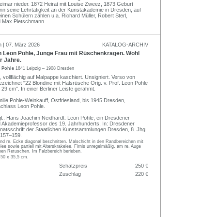
Weimar nieder. 1872 Heirat mit Louise Zweez, 1873 Geburt
n seine Lehrtätigkeit an der Kunstakademie in Dresden, auf
einen Schülern zählen u.a. Richard Müller, Robert Sterl,
nd Max Pietschmann.
n | 07. März 2026
KATALOG-ARCHIV
h Leon Pohle, Junge Frau mit Rüschenkragen. Wohl
r Jahre.
n Pohle
1841 Leipzig – 1908 Dresden
 vollflächig auf Malpappe kaschiert. Unsigniert. Verso von
zeichnet "22 Blondine mit Halsrüsche Orig. v. Prof. Leon Pohle
29 cm". In einer Berliner Leiste gerahmt.
ilie Pohle-Weinkauff, Ostfriesland, bis 1945 Dresden,
chlass Leon Pohle.
l.: Hans Joachim Neidhardt: Leon Pohle, ein Dresdener
d Akademieprofessor des 19. Jahrhunderts, In: Dresdener
onatsschrift der Staatlichen Kunstsammlungen Dresden, 8. Jhg.
. 157–159.
. und re. Ecke diagonal beschnitten. Malschicht in den Randbereichen mit
e sowie partiell mit Alterskrakelee. Firnis unregelmäßig. am re. Auge
einen Retuschen. Im Falzbereich berieben.
 50 x 35,5 cm.
Schätzpreis
250 €
Zuschlag
220 €