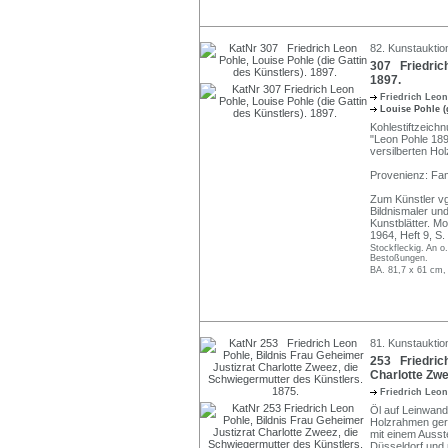
82. Kunstauktion
307 Friedrich
1897.
Friedrich Leo
Louise Pohle 
Kohlestiftzeichn
"Leon Pohle 1897
versilberten Ho
Provenienz: Fam
Zum Künstler vg
Bildnismaler un
Kunstblätter. M
1964, Heft 9, S
Stockfleckig. An o
Bestoßungen.
BA. 81,7 x 61 cm,
81. Kunstauktio
253 Friedrich
Charlotte Zwe
Friedrich Leo
Öl auf Leinwand.
Holzrahmen gera
mit einem Ausst
Düsseldorf und 