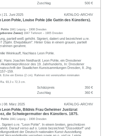
Zuschlag
500 €
 | 21. Juni 2025
KATALOG-ARCHIV
 Leon Pohle, Louise Pohle (die Gattin des Künstlers).
n Pohle
1841 Leipzig – 1908 Dresden
(geborene Zweez)
1847 Tiefenort – 1905 Dresden
ung, partiell weiß gehöht. Signiert, datiert und bezeichnet u.re.
 25jähr. Ehejubiläum". Hinter Glas in einem grauen, partiell
lzrahmen gerahmt.
ilie Weinkauff, Nachlass Leon Pohle.
l.: Hans Joachim Neidhardt: Leon Pohle, ein Dresdener
d Akademieprofessor des 19. Jahrhunderts, In: Dresdener
onatsschrift der Staatlichen Kunstsammlungen Dresden, 8. Jhg.
. 157–159.
.li. Ecke ein Einriss (2 cm). Rahmen mit vereinzelten minimalen
 Ra. 93,3 x 72,3 cm.
Schätzpreis
350 €
Zuschlag
360 €
n | 08. März 2025
KATALOG-ARCHIV
 Leon Pohle, Bildnis Frau Geheimer Justizrat
ez, die Schwiegermutter des Künstlers. 1875.
n Pohle
1841 Leipzig – 1908 Dresden
 Signiert o.re. "Leon Pohle". In einem breiten, geschnitzen
hmt. Darauf verso auf o. Leiste bezeichnet "Düsseldorf" und
ellungsetikett der Deutsch-nationalen Kunst-Ausstellung
mit Versandetikette versehen sowie an o. und re. Leiste