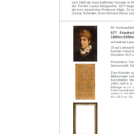
sich 1868 als freischaffender Künstler in 
der Tochter Louise Margarethe. 1877 began
die kurz darauf eine Professur folgte. Zu s
Osmar Schindler, Ernst Richard Dietze u
84. Kunstauktio
077 Friedric
1880er/1890e
Friedrich Leo
Öl auf Leinwand,
fremder Hand be
Dresden/ 44,5 x 
Provenienz: Fam
Seevorstadt; Na
Zum Künstler vg
Bildnismaler un
Kunstblätter. M
1964, Heft 9, S
Bildträger an o.li
Frühschwundkrakele
sowie u.li. mit kl
44 x 28,5 cm, Ra.