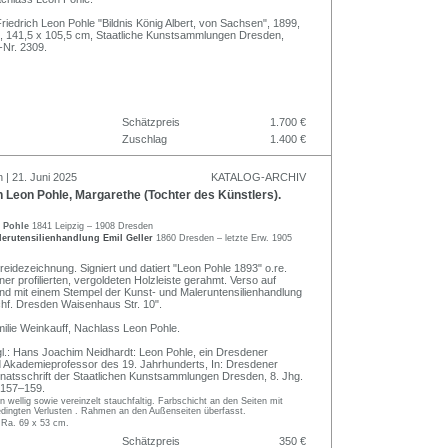
Friedrich Leon Pohle "Bildnis König Albert, von Sachsen", 1899,
, 141,5 x 105,5 cm, Staatliche Kunstsammlungen Dresden,
-Nr. 2309.
Schätzpreis
1.700 €
Zuschlag
1.400 €
 | 21. Juni 2025
KATALOG-ARCHIV
 Leon Pohle, Margarethe (Tochter des Künstlers).
n Pohle
1841 Leipzig – 1908 Dresden
lerutensilienhandlung Emil Geller
1860 Dresden – letzte Erw. 1905
reidezeichnung. Signiert und datiert "Leon Pohle 1893" o.re.
iner profilierten, vergoldeten Holzleiste gerahmt. Verso auf
 mit einem Stempel der Kunst- und Maleruntensilienhandlung
chf. Dresden Waisenhaus Str. 10".
ilie Weinkauff, Nachlass Leon Pohle.
l.: Hans Joachim Neidhardt: Leon Pohle, ein Dresdener
d Akademieprofessor des 19. Jahrhunderts, In: Dresdener
onatsschrift der Staatlichen Kunstsammlungen Dresden, 8. Jhg.
. 157–159.
n wellig sowie vereinzelt stauchfaltig. Farbschicht an den Seiten mit
ingten Verlusten . Rahmen an den Außenseiten überfasst.
 Ra. 69 x 53 cm.
Schätzpreis
350 €