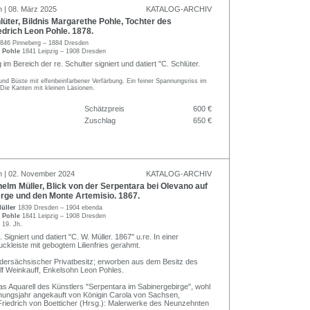
n | 08. März 2025
KATALOG-ARCHIV
üter, Bildnis Margarethe Pohle, Tochter des
edrich Leon Pohle. 1878.
846 Pinneberg – 1884 Dresden
n Pohle
1841 Leipzig – 1908 Dresden
 im Bereich der re. Schulter signiert und datiert "C. Schlüter.
 und Büste mit elfenbeinfarbener Verfärbung. Ein feiner Spannungsriss im
Die Kanten mit kleinen Läsionen.
Schätzpreis
600 €
Zuschlag
650 €
n | 02. November 2024
KATALOG-ARCHIV
elm Müller, Blick von der Serpentara bei Olevano auf
rge und den Monte Artemisio. 1867.
Müller
1839 Dresden – 1904 ebenda
n Pohle
1841 Leipzig – 1908 Dresden
t
19. Jh.
 Signiert und datiert "C. W. Müller. 1867" u.re. In einer
ckleiste mit gebogtem Lilienfries gerahmt.
dersächsischer Privatbesitz; erworben aus dem Besitz des
lf Weinkauff, Enkelsohn Leon Pohles.
das Aquarell des Künstlers "Serpentara im Sabinergebirge", wohl
hungsjahr angekauft von Königin Carola von Sachsen,
 Friedrich von Boetticher (Hrsg.): Malerwerke des Neunzehnten