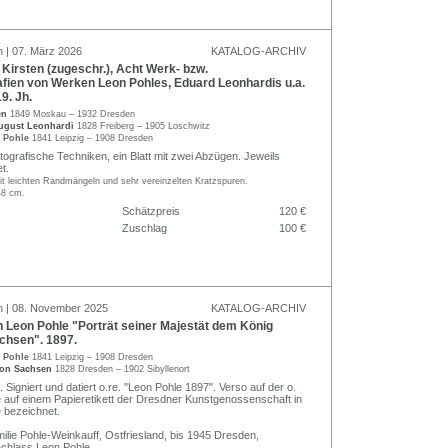
n | 07. März 2026
KATALOG-ARCHIV
irsten (zugeschr.), Acht Werk- bzw.
afien von Werken Leon Pohles, Eduard Leonhardis u.a.
9. Jh.
en
1849 Moskau – 1932 Dresden
ugust Leonhardi
1828 Freiberg – 1905 Loschwitz
n Pohle
1841 Leipzig – 1908 Dresden
tografische Techniken, ein Blatt mit zwei Abzügen. Jeweils
t.
it leichten Randmängeln und sehr vereinzelten Kratzspuren.
48 cm.
Schätzpreis
120 €
Zuschlag
100 €
n | 08. November 2025
KATALOG-ARCHIV
 Leon Pohle "Porträt seiner Majestät dem König
chsen". 1897.
n Pohle
1841 Leipzig – 1908 Dresden
von Sachsen
1828 Dresden – 1902 Sibyllenort
 Signiert und datiert o.re. "Leon Pohle 1897". Verso auf der o.
e auf einem Papieretikett der Dresdner Kunstgenossenschaft in
 bezeichnet.
ilie Pohle-Weinkauff, Ostfriesland, bis 1945 Dresden,
chlass Leon Pohle.