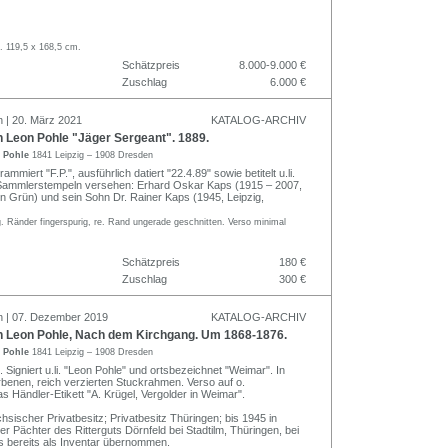
. 119,5 x 168,5 cm.
Schätzpreis
8.000-9.000 €
Zuschlag
6.000 €
n | 20. März 2021
KATALOG-ARCHIV
 Leon Pohle "Jäger Sergeant". 1889.
n Pohle
1841 Leipzig – 1908 Dresden
mmiert "F.P.", ausführlich datiert "22.4.89" sowie betitelt u.li.
 Sammlerstempeln versehen: Erhard Oskar Kaps (1915 – 2007,
 in Grün) und sein Sohn Dr. Rainer Kaps (1945, Leipzig,
. Ränder fingerspurig, re. Rand ungerade geschnitten. Verso minimal
Schätzpreis
180 €
Zuschlag
300 €
n | 07. Dezember 2019
KATALOG-ARCHIV
h Leon Pohle, Nach dem Kirchgang. Um 1868-1876.
n Pohle
1841 Leipzig – 1908 Dresden
 Signiert u.li. "Leon Pohle" und ortsbezeichnet "Weimar". In
benen, reich verzierten Stuckrahmen. Verso auf o.
s Händler-Etikett "A. Krügel, Vergolder in Weimar".
sischer Privatbesitz; Privatbesitz Thüringen; bis 1945 in
er Pächter des Ritterguts Dörnfeld bei Stadtilm, Thüringen, bei
 bereits als Inventar übernommen.