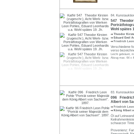
84. Kunstauktio
547 Theodor K
Porträtfotogr
Wohl spätes 1
Theodor Kirst
Eduard Emil A
Friedrich Leo
Verschiedene fo
verso bezeichne
Leicht gebräunt, m
Abzug max. 64 x 
83. Kunstauktio
096 Friedrich
Albert von Sa
Friedrich Leo
König Albert 
Öl auf Leinwand.
Keilrahmenleist
schwarzer Tinte
Provenienz: Fam
Seevorstadt; Na