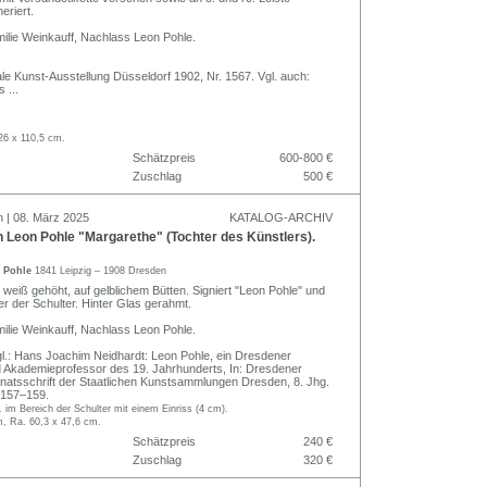
riert.
ilie Weinkauff, Nachlass Leon Pohle.
le Kunst-Ausstellung Düsseldorf 1902, Nr. 1567. Vgl. auch:
rs
...
26 x 110,5 cm.
Schätzpreis
600-800 €
Zuschlag
500 €
n | 08. März 2025
KATALOG-ARCHIV
 Leon Pohle "Margarethe" (Tochter des Künstlers).
n Pohle
1841 Leipzig – 1908 Dresden
 weiß gehöht, auf gelblichem Bütten. Signiert "Leon Pohle" und
über der Schulter. Hinter Glas gerahmt.
ilie Weinkauff, Nachlass Leon Pohle.
l.: Hans Joachim Neidhardt: Leon Pohle, ein Dresdener
d Akademieprofessor des 19. Jahrhunderts, In: Dresdener
onatsschrift der Staatlichen Kunstsammlungen Dresden, 8. Jhg.
. 157–159.
. im Bereich der Schulter mit einem Einriss (4 cm).
m, Ra. 60,3 x 47,6 cm.
Schätzpreis
240 €
Zuschlag
320 €