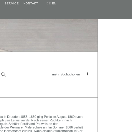
SERVICE
KONTAKT
DE
EN
+
mehr Suchoptionen
e in Dresden 1856–1860 ging Pohle im August 1860 nach
eph van Lerius wurde. Nach seiner Rückkehr nach
ng als Schüler Ferdinand Pauwels an der
le der Weimarer Malerschule an. Im Sommer 1866 verließ
ine Heimatstadt zurück. Nach einigen Studienreisen ließ er