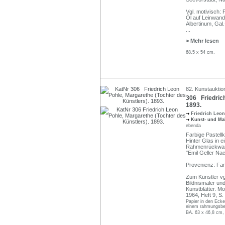
Vgl. motivisch: 
Öl auf Leinwand
Albertinum, Gal.
...
> Mehr lesen
68,5 x 54 cm.
82. Kunstauktion
306 Friedrich
1893.
Friedrich Leo
Kunst- und Ma
ebenda
Farbige Pastellk
Hinter Glas in e
Rahmenrückwand
"Emil Geller Na
Provenienz: Fam
Zum Künstler vg
Bildnismaler un
Kunstblätter. M
1964, Heft 9, S
Papier in den Ecke
einem rahmungsbed
BA. 63 x 46,8 cm,