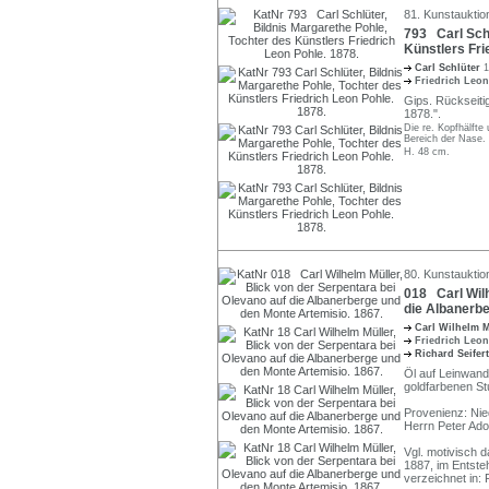
81. Kunstauktio
793 Carl Schl
Künstlers Fri
Carl Schlüter
1
Friedrich Leo
Gips. Rückseitig
1878.".
Die re. Kopfhälfte
Bereich der Nase. 
H. 48 cm.
80. Kunstauktio
018 Carl Wilh
die Albanerbe
Carl Wilhelm 
Friedrich Leo
Richard Seifer
Öl auf Leinwand.
goldfarbenen Stu
Provenienz: Nie
Herrn Peter Ado
Vgl. motivisch 
1887, im Entste
verzeichnet in: