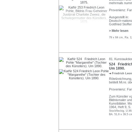
mehrmals numme
Provenienz: Fam
Ausgestellt in:
Deutsch-nationa
Gottfried Stoffe
> Mehr lesen
79 x 64 cm, Ra. 1
81. Kunstauktio
524 Friedrich
Um 1890.
Friedrich Leo
Rötelzeichnung,
betitelt Mi.re. 
Provenienz: Fam
Zum Künstler vg
Bildnismaler un
Kunstblätter. M
1964, Heft 9, S
Stockfleckig. U.Mi
BA. 51,6 x 39,5 c