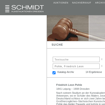
AUKTIONEN
NACHVERKAUF
ARCHIV
SUCHE
x
x
Katalog-Archiv
14 Ergebnisse
Friedrich Leon Pohle
1841 Leipzig – 1908 Dresden
Nach seinem Studium an der Kunstakademi
Antwerpen, wo er Schüler des Malers Jos
Deutschland schloss er sich zwei Jahre la
Großherzoglichen–Sächsischen Kunstschu
Pohle das Atelier Pauwels und kehrte in se