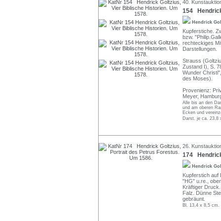
40. Kunstauktion
154 Hendrick 
Hendrick Go
Kupferstiche. Zw
bzw. "Philip.Gal
rechteckiges Mit
Darstellungen.
Strauss (Goltziu
Zustand I), S. 7
Wunder Christi",
des Moses).
Provenienz: Pr
Meyer, Hambur
Alle bis an den Da
und am oberen Ran
Ecken und vereinze
Darst. je ca. 23,8
26. Kunstauktio
174 Hendrick 
Hendrick Go
Kupferstich auf 
"HG" u.re., oben
Kräftiger Druck
Falz. Dünne Ste
gebräunt.
Bl. 13,4 x 8,5 cm.