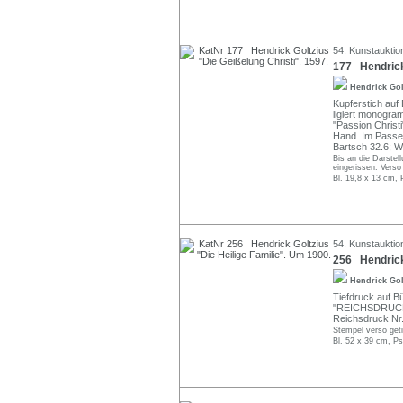
54. Kunstauktio
177 Hendrick 
Hendrick Go
Kupferstich auf 
ligiert monogram
"Passion Christi
Hand. Im Passep
Bartsch 32.6; 
Bis an die Darstel
eingerissen. Verso
Bl. 19,8 x 13 cm, 
54. Kunstauktio
256 Hendrick 
Hendrick Go
Tiefdruck auf B
"REICHSDRUCK"
Reichsdruck Nr.
Stempel verso geti
Bl. 52 x 39 cm, P