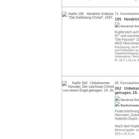
71. Kunstauktio
195 Hendrick 
Hendrick Go
Kupferstich auf B
97" und nummeri
"Die Passion" (1
WVZ Hirschmann
Knickspurig, leich
und Fehlstellen an 
Papierhinterlegung
Untersatzes. Vers
Pl. 19,7 x 13 cm, 
65. Kunstauktio
262 Unbekann
getragen. 19. 
Hendrick Go
Bartholomäu
Federzeichnung
Hermann, Zwick
Hollstein Dutch 
Nach dem Kupfe
Minimal gegilbt. Le
33,5 x 21,3 cm.