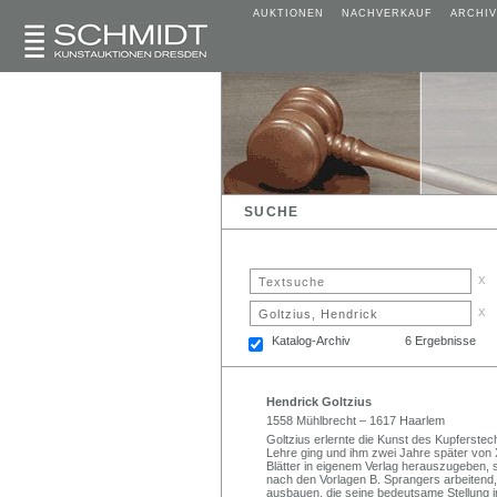
AUKTIONEN
NACHVERKAUF
ARCHIV
SUCHE
x
x
Katalog-Archiv
6 Ergebnisse
Hendrick Goltzius
1558 Mühlbrecht – 1617 Haarlem
Goltzius erlernte die Kunst des Kupferstec
Lehre ging und ihm zwei Jahre später von
Blätter in eigenem Verlag herauszugeben, 
nach den Vorlagen B. Sprangers arbeitend, 
ausbauen, die seine bedeutsame Stellung 