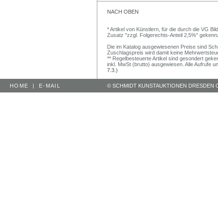
NACH OBEN
* Artikel von Künstlern, für die durch die VG 
Zusatz "zzgl. Folgerechts-Anteil 2,5%" gekenn
Die im Katalog ausgewiesenen Preise sind Schätz
Zuschlagspreis wird damit keine Mehrwertsteu
** Regelbesteuerte Artikel sind gesondert geken
inkl. MwSt (brutto) ausgewiesen. Alle Aufrufe 
7.3.)
HOME
|
E-MAIL
© SCHMIDT KUNSTAUKTIONEN DRESDEN