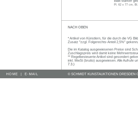
Blatt stärker g
Pl. 62 x 77 cm, Bl
NACH OBEN
* Artikel von Künstlern, für die durch die VG 
Zusatz "zzgl. Folgerechts-Anteil 2,5%" gekenn
Die im Katalog ausgewiesenen Preise sind Schätz
Zuschlagspreis wird damit keine Mehrwertsteu
** Regelbesteuerte Artikel sind gesondert geken
inkl. MwSt (brutto) ausgewiesen. Alle Aufrufe 
7.3.)
HOME
|
E-MAIL
© SCHMIDT KUNSTAUKTIONEN DRESDEN