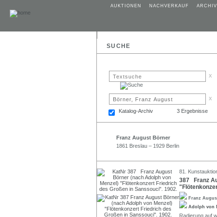
AUKTIONEN
NACHVERKAUF
ARCHIV
SUCHE
x
x
Katalog-Archiv
3 Ergebnisse
Franz August Börner
1861 Breslau – 1929 Berlin
81. Kunstauktio
387 Franz Au
"Flötenkonzer
Franz Augus
Adolph von
Radierung auf wo