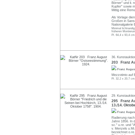
Börner" und li.
Kupfer" sowie m
Mittig eine Rem
Als Vorlage die
Großen in Sanss
Nationalgalerie B
Minimal lichtrandi
früheren Montierun
Pl. 64,4 x 93,4 cm
36. Kunstauktion
203 Franz Au
Franz Augus
Mezzotinto auf Bü
Pl. 32,2 x 20,7 cm
29. Kunstauktio
295 Franz Aug
13./14. Oktob
Franz Augus
Radierung nach
Jahre 1856. In d
sc." u.re. und "
v. Menzels u.Mi.
bezeichnet o.re.