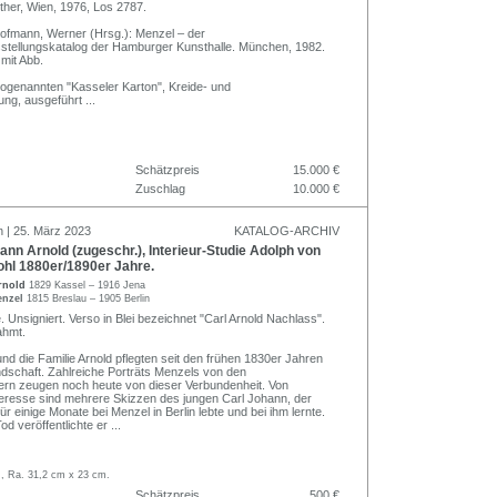
ther, Wien, 1976, Los 2787.
 Hofmann, Werner (Hrsg.): Menzel – der
stellungskatalog der Hamburger Kunsthalle. München, 1982.
 mit Abb.
ogenannten "Kasseler Karton", Kreide- und
nung, ausgeführt
...
Schätzpreis
15.000 €
Zuschlag
10.000 €
n | 25. März 2023
KATALOG-ARCHIV
nn Arnold (zugeschr.), Interieur-Studie Adolph von
ohl 1880er/1890er Jahre.
rnold
1829 Kassel – 1916 Jena
enzel
1815 Breslau – 1905 Berlin
 Unsigniert. Verso in Blei bezeichnet "Carl Arnold Nachlass".
ahmt.
nd die Familie Arnold pflegten seit den frühen 1830er Jahren
dschaft. Zahlreiche Porträts Menzels von den
dern zeugen noch heute von dieser Verbundenheit. Von
eresse sind mehrere Skizzen des jungen Carl Johann, der
r einige Monate bei Menzel in Berlin lebte und bei ihm lernte.
d veröffentlichte er
...
, Ra. 31,2 cm x 23 cm.
Schätzpreis
500 €