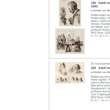
186 Adolf von
1895.
Adolph von M
Radierungen auf 
Radierungen, Hef
datiert, sowie 
Vereins, Randbe
Die Blätter zum 
größeren Knick
WVZ Bock 1155 V 
Pl. 25 x 29,5 cm, 
29. Kunstauktio
268 Adolf von
Adolph von M
Radierung und K
Platte signiert 
Hand in Blei be
Blatt leicht sto
Randbereich. Ka
größeren Ausris
vom Trägerpapie
WVZ Bock 1139 
Bl. 14,7 x 20 cm, 