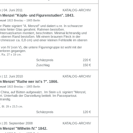
 | 04. Juni 2011
KATALOG-ARCHIV
 Menzel "Köpfe- und Figurenstudien". 1843.
enzel
1815 Breslau – 1905 Berlin
r Platte signiert "A. Menzel" und datiert u.re. In schwarzer
zleiste hinter Glas gerahmt. Rahmen bestoßen.
Untersatzkarton montiert, beschnitten. Minimal lichtrandig und
m oberen Rand bestoßen. Mit einem braunen Fleck in der
rchmesser ca. 0,8 cm) und einer kleinen Fehlstelle im oberen
on IV (von V), die untere Figurengruppe ist wohl mit der
erloren gegangen.
, Ra. 27 x 19 cm.
Schätzpreis
220 €
Zuschlag
150 €
 | 12. Juni 2010
KATALOG-ARCHIV
 Menzel "Rathe wer ist's ?". 1866.
enzel
1815 Breslau – 1905 Berlin
 China, auf Bütten aufgewalzt.. Im Stein u.li. signiert "Menzel,
ert. Unterhalb der Darstellung betitelt. Im Passepartout.
htrandig.
.
, Bl. 29 x 23,5 cm.
Schätzpreis
120 €
n | 20. September 2008
KATALOG-ARCHIV
 Menzel "Wilhelm IV." 1842.