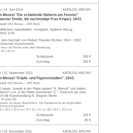
 | 14. Juni 2014
KATALOG-ARCHIV
n Menzel "Die schlafende Näherin am Fenster"
ester Emilie, die nachmalige Frau Krigar). 1843.
enzel
1815 Breslau – 1905 Berlin
elblichem Japanbütten. Unsigniert. Späterer Abzug.
Bock 1134.
s dem Nachlaß von Robert Theodor Richter, 1914 – 1932
chsischen Kunstvereins.
d verso mit Resten einer alten Montierung
. 34 x 29 cm.
Schätzpreis
350 €
Zuschlag
250 €
n | 15. September 2012
KATALOG-ARCHIV
 Menzel "Köpfe- und Figurenstudien". 1843.
enzel
1815 Breslau – 1905 Berlin
Japan. Jeweils in der Platte signiert "A. Menzel" und datiert.
turm" u.re. in der Platte nummeriert "2.". Gedruckt als zwei
rch die Kunsthandlung R. Wagner, Berlin.
VI (von VI).
jeweils mit einem Wasserfleck. Die Randbereiche der Kopfstudien
leckig und gebräunt.
Bl.1 16,5 x 23,3 cm./ Pl.2 12 x 21 cm, Bl.2 20,5 x 25,5 cm.
Schätzpreis
100 €
Zuschlag
80 €
n | 03. Dezember 2011
KATALOG-ARCHIV