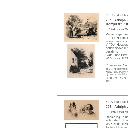
69. Kunstauktio
234 Adolph v
Holzplatz". 1
Adolph von M
Radierungen au
a) "Der Hof mit 
sowie nummerier
b) "Der Holzplat
datiert sowie u.
gerahmt.
Blatt 6 und Blat
WVZ Bock 1143 I
Provenienz: Sam
a) Leicht lichtran
Klebe- und Papierr
b) Leicht stockfle
Pl. 11,7 x 9,5 cm,
cm.
64. Kunstauktion
205 Adolph v
Adolph von M
Radierung. In de
schmaler Holzle
WVZ Bock 1139 I
Papier minimal geb