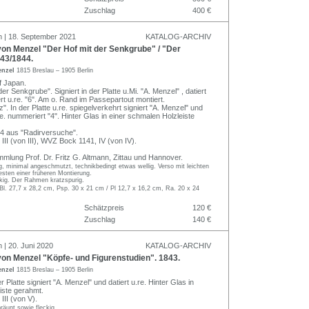
Zuschlag
400 €
n | 18. September 2021
KATALOG-ARCHIV
on Menzel "Der Hof mit der Senkgrube" / "Der
843/1844.
enzel
1815 Breslau – 1905 Berlin
f Japan.
der Senkgrube". Signiert in der Platte u.Mi. "A. Menzel" , datiert
t u.re. "6". Am o. Rand im Passepartout montiert.
z". In der Platte u.re. spiegelverkehrt signiert "A. Menzel" und
re. nummeriert "4". Hinter Glas in einer schmalen Holzleiste
t 4 aus "Radirversuche".
II (von III), WVZ Bock 1141, IV (von IV).
mlung Prof. Dr. Fritz G. Altmann, Zittau und Hannover.
dig, minimal angeschmutzt, technikbedingt etwas wellig. Verso mit leichten
esten einer früheren Montierung.
ckig. Der Rahmen kratzspurig.
 Bl. 27,7 x 28,2 cm, Psp. 30 x 21 cm / Pl 12,7 x 16,2 cm, Ra. 20 x 24
Schätzpreis
120 €
Zuschlag
140 €
 | 20. Juni 2020
KATALOG-ARCHIV
on Menzel "Köpfe- und Figurenstudien". 1843.
enzel
1815 Breslau – 1905 Berlin
r Platte signiert "A. Menzel" und datiert u.re. Hinter Glas in
iste gerahmt.
II (von V).
räunt sowie fleckig.