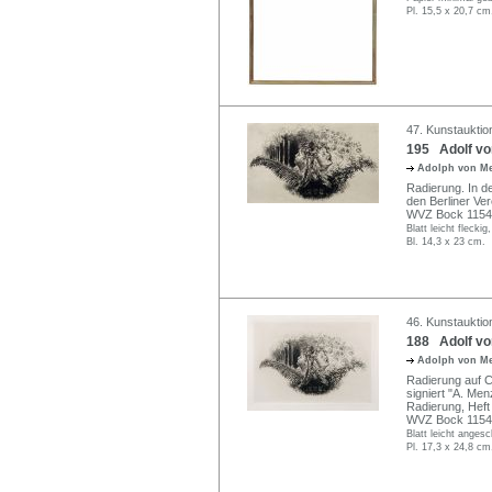
Pl. 15,5 x 20,7 cm
47. Kunstauktio
195 Adolf vo
Adolph von M
Radierung. In der
den Berliner Ver
WVZ Bock 1154 
Blatt leicht flecki
Bl. 14,3 x 23 cm.
46. Kunstauktio
188 Adolf vo
Adolph von M
Radierung auf Ch
signiert "A. Menz
Radierung, Heft 
WVZ Bock 1154 
Blatt leicht anges
Pl. 17,3 x 24,8 cm