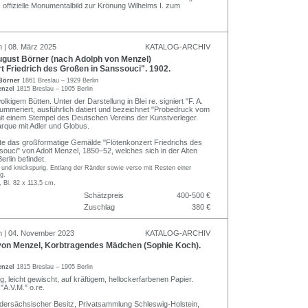
s offizielle Monumentalbild zur Krönung Wilhelms I. zum
n | 08. März 2025
KATALOG-ARCHIV
gust Börner (nach Adolph von Menzel)
t Friedrich des Großen in Sanssouci". 1902.
 Börner
1861 Breslau – 1929 Berlin
enzel
1815 Breslau – 1905 Berlin
lkigem Bütten. Unter der Darstellung in Blei re. signiert "F. A.
 nummeriert, ausführlich datiert und bezeichnet "Probedruck vom
it einem Stempel des Deutschen Vereins der Kunstverleger.
arque mit Adler und Globus.
nte das großformatige Gemälde "Flötenkonzert Friedrichs des
ouci" von Adolf Menzel, 1850–52, welches sich in der Alten
erlin befindet.
g und knickspurig. Entlang der Ränder sowie verso mit Resten einer
g.
, Bl. 82 x 113,5 cm.
Schätzpreis
400-500 €
Zuschlag
380 €
n | 04. November 2023
KATALOG-ARCHIV
on Menzel, Korbtragendes Mädchen (Sophie Koch).
enzel
1815 Breslau – 1905 Berlin
ng, leicht gewischt, auf kräftigem, hellockerfarbenen Papier.
A.V.M." o.re.
dersächsischer Besitz, Privatsammlung Schleswig-Holstein,