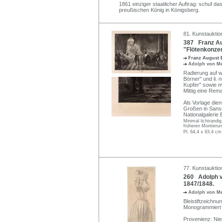
1861 einziger staatlicher Auftrag: schuf da
preußischen König in Königsberg.
81. Kunstauktio
387 Franz Au
"Flötenkonzer
Franz August
Adolph von M
Radierung auf wo
Börner" und li.
Kupfer" sowie m
Mittig eine Rem
Als Vorlage die
Großen in Sanss
Nationalgalerie B
Minimal lichtrandi
früheren Montierun
Pl. 64,4 x 93,4 cm
77. Kunstauktio
260 Adolph v
1847/1848.
Adolph von M
Bleistiftzeichnu
Monogrammiert "
Provenienz: Nie