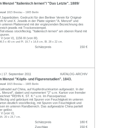
 Menzel "Italienisch lernen"/ "Das Letzte". 1889/
enzel
1815 Breslau – 1905 Berlin
Japanbütten. Gedruckt für den Berliner Verein für Original-
t IV und X. Jeweils in der Platte signiert "A. Menzel" und
am unteren Plattenrand mit der ergänzenden Bezeichnung des
reich jeweils mit Trockenstempel.
Teil etwas stockfleckig. "Italienisch lernen" am oberen Rand mit
spuren.
(von V), 1156 III (von III).
36,5 x 40 cm und Pl. 19,7 x 14,6 cm, Bl. 28 x 22 cm.
Schätzpreis
150 €
n | 17. September 2011
KATALOG-ARCHIV
 Menzel "Köpfe- und Figurenstudien". 1843.
enzel
1815 Breslau – 1905 Berlin
altnadel auf China, auf Kupferdruckkarton aufgewalzt. In der
"A. Menzel", datiert und nummeriert "2" u.re. Karton von fremder
zeichnet "REHN K. ST. K." u.re. Im Passepartout.
ckfleckig und gebräunt mit Spuren von Feuchtigkeit im unteren
rton deutlich stockfleckig, mit Spuren von Feuchtigkeit und
sen im unteren Randbereich. Das aufgewalzte China partiell
r gelöst.
V (von V).
BA. 20 x 24,7 cm.
Schätzpreis
180 €
Zuschlag
150 €