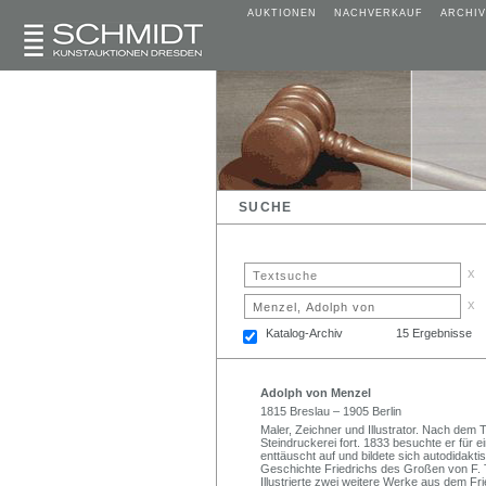
AUKTIONEN
NACHVERKAUF
ARCHIV
SUCHE
x
x
Katalog-Archiv
15 Ergebnisse
Adolph von Menzel
1815 Breslau – 1905 Berlin
Maler, Zeichner und Illustrator. Nach dem
Steindruckerei fort. 1833 besuchte er für 
enttäuscht auf und bildete sich autodidakti
Geschichte Friedrichs des Großen von F. Th
Illustrierte zwei weitere Werke aus dem Fr