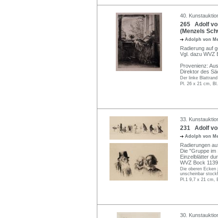
40. Kunstauktion
265 Adolf vo
(Menzels Schw
Adolph von M
Radierung auf g
Vgl. dazu WVZ 
Provenienz: Au
Direktor des Sä
Der linke Blattran
Pl. 26 x 21 cm, Bl
33. Kunstauktio
231 Adolf von
Adolph von M
Radierungen auf 
Die "Gruppe im S
Einzelblätter du
WVZ Bock 1139 
Die oberen Ecken 
unscheinbar stockf
Pl.1 9,7 x 21 cm, 
30. Kunstauktio