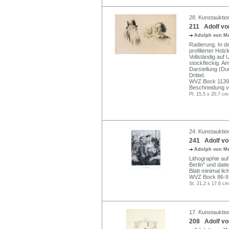
28. Kunstauktion
211 Adolf von
Adolph von M
Radierung. In de
profilierter Hol
Vollständig auf 
stockfleckig. A
Darstellung (Du
Drittel.
WVZ Bock 1139 v
Beschneidung v
Pl. 15,5 x 20,7 cm
24. Kunstauktion
241 Adolf von
Adolph von M
Lithographie auf
Berlin" und dati
Blatt minimal lic
WVZ Bock 86-II
St. 21,2 x 17,6 cm
17. Kunstauktio
208 Adolf von