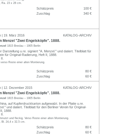
, Ra. 23 x 28 cm.
Schätzpreis
100 €
Zuschlag
340 €
n | 19. März 2016
KATALOG-ARCHIV
n Menzel "Zwei Engelsköpfe". 1888.
enzel
1815 Breslau – 1905 Berlin
 Darstellung u.re. signiert "A. Menzel." und datiert. Titelblatt für
ein für Original-Radierung, Heft II, 1888.
II.
g, verso Reste einer alten Montierung.
Schätzpreis
80 €
Zuschlag
60 €
n | 12. Dezember 2015
KATALOG-ARCHIV
n Menzel "Zwei Engelsköpfe". 1888.
enzel
1815 Breslau – 1905 Berlin
ina, auf Kupferdruckkarton aufgewalzt. In der Platte u.re.
el." und datiert. Titelblatt für den Berliner Verein für Original-
II, 1888.
II.
chmutzt und fleckig. Verso Reste einer alten Montierung.
, Bl. 24,4 x 32,5 cm.
Schätzpreis
80 €
Zuschlag
60 €