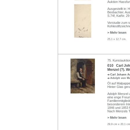
Auktion Hassfur
Ausgestellt in:
Beobachter. Aus
S.74f, KatNr. 29
Vorstudie zum s
Kohlestiftzeich
> Mehr lesen
25,1 x 12,7 cm.
75. Kunstauktio
010 Carl Joha
Menzel (?). W
Carl Johann A
Adolph von M
Öl auf Malpappe.
Hinter Glas ger
Adolph Menzel u
eine enge Freun
Familienmitglie
besonderem Int
1846 und 1853 fü
Nach Menzels To
> Mehr lesen
29,9 cm x 20,1 cm