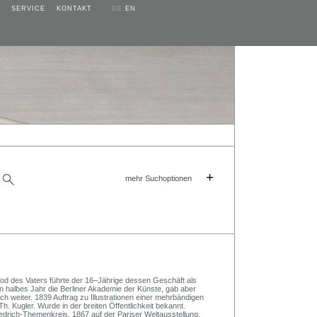
SERVICE
KONTAKT
DE
EN
+
mehr Suchoptionen
 Tod des Vaters führte der 16–Jährige dessen Geschäft als
ein halbes Jahr die Berliner Akademie der Künste, gab aber
sch weiter. 1839 Auftrag zu Illustrationen einer mehrbändigen
. Kugler. Wurde in der breiten Öffentlichkeit bekannt.
iedrich-Themenkreis. 1867 auf der Pariser Weltausstellung.