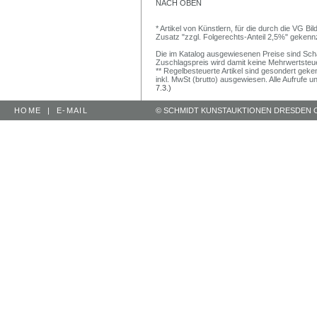
NACH OBEN
* Artikel von Künstlern, für die durch die VG 
Zusatz "zzgl. Folgerechts-Anteil 2,5%" gekenn
Die im Katalog ausgewiesenen Preise sind Schätz
Zuschlagspreis wird damit keine Mehrwertsteu
** Regelbesteuerte Artikel sind gesondert geken
inkl. MwSt (brutto) ausgewiesen. Alle Aufrufe 
7.3.)
HOME
|
E-MAIL
© SCHMIDT KUNSTAUKTIONEN DRESDEN