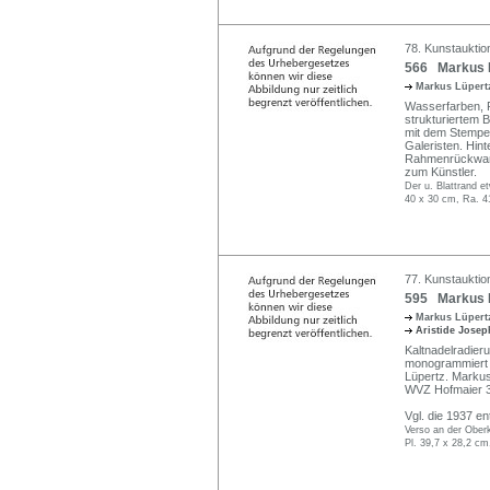
78. Kunstauktio
566 Markus Lü
Markus Lüper
Wasserfarben, P
strukturiertem B
mit dem Stempel
Galeristen. Hin
Rahmenrückwand 
zum Künstler.
Der u. Blattrand e
40 x 30 cm, Ra. 4
77. Kunstauktio
595 Markus L
Markus Lüper
Aristide Josep
Kaltnadelradier
monogrammiert "
Lüpertz. Markus 
WVZ Hofmaier 33
Vgl. die 1937 en
Verso an der Oberk
Pl. 39,7 x 28,2 cm