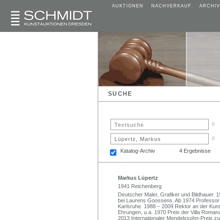
AUKTIONEN
NACHVERKAUF
ARCHIV
SUCHE
x
x
Katalog-Archiv
4 Ergebnisse
Markus Lüpertz
1941 Reichenberg
Deutscher Maler, Grafiker und Bildhauer. 
bei Laurens Goossens. Ab 1974 Professor 
Karlsruhe. 1988 – 2009 Rektor an der Kun
Ehrungen, u.a. 1970 Preis der Villa Romana
2013 Internationaler Mendelssohn-Preis zu