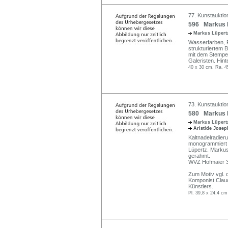
77. Kunstauktio
596 Markus L
Markus Lüper
Wasserfarben, P
strukturiertem B
mit dem Stempel
Galeristen. Hin
40 x 30 cm, Ra. 4
73. Kunstauktio
580 Markus L
Markus Lüper
Aristide Josep
Kaltnadelradieru
monogrammiert u.
Lüpertz. Markus 
gerahmt.
WVZ Hofmaier 33
Zum Motiv vgl. d
Komponist Clau
Künstlers.
Pl. 39,8 x 24,4 cm