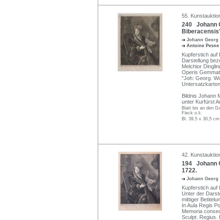
55. Kunstauktio
240 Johann G
Biberacensis"
Johann Georg
Antoine Pesn
Kupferstich auf
Darstellung beze
Melchior Dinglin
Operis Gemmati 
"Joh: Georg. Wol
Untersatzkarton
Bildnis Johann 
unter Kurfürst 
Blatt bis an den D
Fleck o.li.
Bl. 39,5 x 30,5 cm
42. Kunstauktio
194 Johann Ge
1722.
Johann Georg
Kupferstich auf
Unter der Darste
mittiger Beti
In Aula Regis Po
Memoria consecra
Sculpt. Regius. 