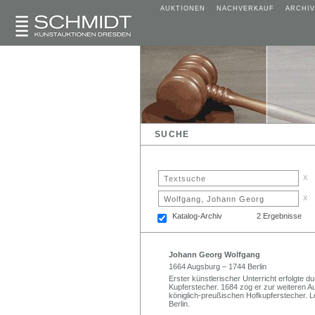
AUKTIONEN
NACHVERKAUF
ARCHIV
SUCHE
x
x
Katalog-Archiv
2 Ergebnisse
Johann Georg Wolfgang
1664 Augsburg – 1744 Berlin
Erster künstlerischer Unterricht erfolgte 
Kupferstecher. 1684 zog er zur weiteren 
königlich-preußischen Hofkupferstecher. L
Berlin.