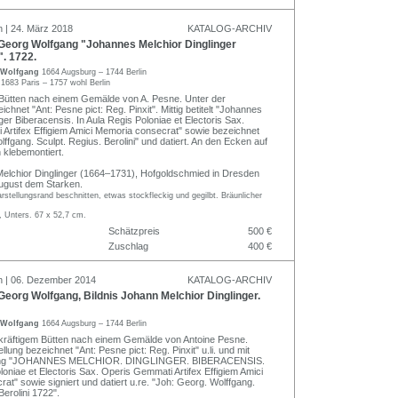
n | 24. März 2018
KATALOG-ARCHIV
eorg Wolfgang "Johannes Melchior Dinglinger
. 1722.
 Wolfgang
1664 Augsburg – 1744 Berlin
e
1683 Paris – 1757 wohl Berlin
 Bütten nach einem Gemälde von A. Pesne. Unter der
ichnet "Ant: Pesne pict: Reg. Pinxit". Mittig betitelt "Johannes
ger Biberacensis. In Aula Regis Poloniae et Electoris Sax.
Artifex Effigiem Amici Memoria consecrat" sowie bezeichnet
ffgang. Sculpt. Regius. Berolini" und datiert. An den Ecken auf
 klebemontiert.
Melchior Dinglinger (1664–1731), Hofgoldschmied in Dresden
August dem Starken.
arstellungsrand beschnitten, etwas stockfleckig und gegilbt. Bräunlicher
, Unters. 67 x 52,7 cm.
Schätzpreis
500 €
Zuschlag
400 €
n | 06. Dezember 2014
KATALOG-ARCHIV
org Wolfgang, Bildnis Johann Melchior Dinglinger.
 Wolfgang
1664 Augsburg – 1744 Berlin
 kräftigem Bütten nach einem Gemälde von Antoine Pesne.
llung bezeichnet "Ant: Pesne pict: Reg. Pinxit" u.li. und mit
telung "JOHANNES MELCHIOR. DINGLINGER. BIBERACENSIS.
loniae et Electoris Sax. Operis Gemmati Artifex Effigiem Amici
t" sowie signiert und datiert u.re. "Joh: Georg. Wolffgang.
Berolini 1722".