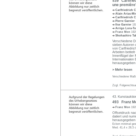
539 Carlfried
une première"
Carlfriedrich 
Alain Arias-M
Carlfriedrich 
Pierre Garnier
Ilse Garnier
19
Arrigo Lora-T
Franz Mon
192
Shohachiro Ta
Verschiedene Dr
sieben Autoren 
von Carlfriedric
Arbeiten betitel
Innenflügel der 
Internationalen
herausgegeben 
> Mehr lesen
Verschiedene Maße
Zzgl. Folgerechts
43. Kunstauktio
493 Franz Mo
Franz Mon
192
Offsetdruck nach
datiert und numm
herausgegeben z
Ecken minimal ges
Med. 41,4 x 28,5 c