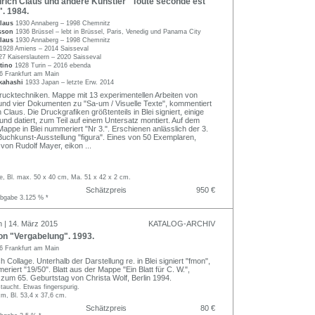
rich Claus und andere Künstler "Toute seconde est
. 1984.
Claus
1930 Annaberg – 1998 Chemnitz
isson
1936 Brüssel – lebt in Brüssel, Paris, Venedig und Panama City
Claus
1930 Annaberg – 1998 Chemnitz
1928 Amiens – 2014 Saisseval
27 Kaiserslautern – 2020 Saisseval
otino
1928 Turin – 2016 ebenda
6 Frankfurt am Main
kahashi
1933 Japan – letzte Erw. 2014
ucktechniken. Mappe mit 13 experimentellen Arbeiten von
und vier Dokumenten zu "Sa-um / Visuelle Texte", kommentiert
h Claus. Die Druckgrafiken größtenteils in Blei signiert, einige
t und datiert, zum Teil auf einem Untersatz montiert. Auf dem
Mappe in Blei nummeriert "Nr 3.". Erschienen anlässlich der 3.
 Buchkunst-Ausstellung "figura". Eines von 50 Exemplaren,
von Rudolf Mayer, eikon
...
, Bl. max. 50 x 40 cm, Ma. 51 x 42 x 2 cm.
Schätzpreis
950 €
abgabe 3.125 % *
n | 14. März 2015
KATALOG-ARCHIV
n "Vergabelung". 1993.
6 Frankfurt am Main
 Collage. Unterhalb der Darstellung re. in Blei signiert "fmon",
eriert "19/50". Blatt aus der Mappe "Ein Blatt für C. W.",
um 65. Geburtstag von Christa Wolf, Berlin 1994.
taucht. Etwas fingerspurig.
m, Bl. 53,4 x 37,6 cm.
Schätzpreis
80 €