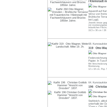
/ Kleinstadt 
Otto Wagne
Aquarell auf Kar
Verso von fremd
Brühlsche Terra
bei Lugt).
Jeweils etwas gegi
mit montierungsbed
bräunlichen Fleck
19,5 x 30 cm / 28
68. Kunstauktion
319 Otto Wagn
Otto Wagne
Federzeichnung 
Papier. In Tusc
Mit Verschwärzunge
Montierung.
12 x 18 cm, Psp. 
64. Kunstauktion
196 Christia
Christian G
Otto Wagne
Stahlstich, altk
unterhalb der Da
"Gem v. Otto Wag