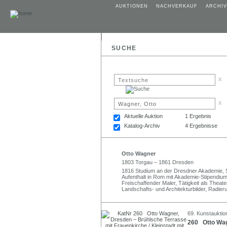
AUKTIONEN
NACHVERKAUF
ARCHIV
SUCHE
x
x
Aktuelle Auktion
1 Ergebnis
Katalog-Archiv
4 Ergebnisse
Otto Wagner
1803 Torgau – 1861 Dresden
1816 Studium an der Dresdner Akademie, 
Aufenthalt in Rom mit Akademie-Stipendium
Freischaffender Maler, Tätigkeit als Thea
Landschafts- und Architekturbilder, Radier
69. Kunstauktio
260 Otto Wag