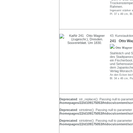
Trockenstempel
Rahmen.
Ingesamt stärker st
Pl. 37 x 49 cm, Bl
43. Kunstauktio
241 Otto Wagn
Otto Wagne
Stahlstich und S
des Stadtpanor
ein Fischerboot
und Sehenswürdi
dem Japanische
Verlag Morasch 
An den Ecken leich
Bl. 34 x 46 cm, P
Deprecated
: str_replace(): Passing null to paramet
/homepages/22/d109175053/htdocs/content/scri
Deprecated
: strtotime(): Passing null to parameter
/homepages/22/d109175053/htdocs/content/scri
Deprecated
: strtotime(): Passing null to parameter
/homepages/22/d109175053/htdocs/content/scri