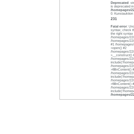
Deprecated
: s
is deprecated in
/homepages/22/
0. Kunstauktion
231
Fatal error
: Un
syntax; check t
the right syntax 
/homepages/22/d
/homepages/22/d
#1 /homepages/
>open() #2
/homepages/22/d
>__construct() 
/homepages/22/
include('/homepa
/homepages/22/
>fillInContent() 
/homepages/22/
include('/homepa
/homepages/22/
>fillInContent() 
/homepages/22/
include('/homepa
/homepages/22