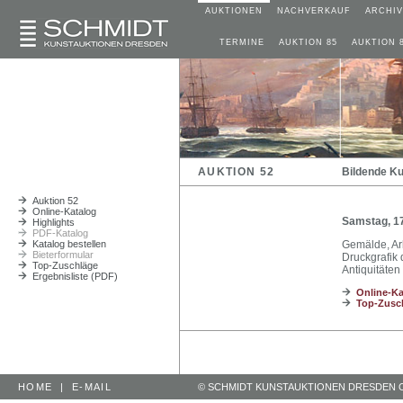
AUKTIONEN
NACHVERKAUF
ARCHIV
TERMINE
AUKTION 85
AUKTION 
AUKTION 52
Bildende Ku
Auktion 52
Online-Katalog
Samstag, 17
Highlights
PDF-Katalog
Katalog bestellen
Gemälde, Ar
Bieterformular
Druckgrafik 
Top-Zuschläge
Antiquitäte
Ergebnisliste (PDF)
Online-Ka
Top-Zusc
HOME
|
E-MAIL
© SCHMIDT KUNSTAUKTIONEN DRESDEN