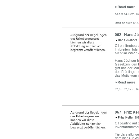
...
> Read more
53,5 x 64,8 cm, R
Droit-de-suite of 2
062 Hans Jüch
Hans Jüchser
Oil on fibreboard
Im breiten Holz
Nicht im WVZ S
Hans Jüchser hat
Gesetzen, den Bi
gibt uns der Mal
des Frühlings -
das Motiv vom 
> Read more
62,6 x 82,8 cm, R
067 Fritz Kel
Fritz Keller
191
Oil painting auf
Inventarnummer 
Tierdarstellunge
dem hier zur Ve