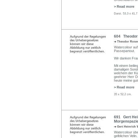
> Read more
Darst. 53,3 x 41,7
604 Theodor 
Theodor Rose
Watercolour auf 
Passepartout.
Wir danken Frau
Mit einem beili
damaligen Sonde
welchem der Kü
geehrter Herr Do
heute meine gu
> Read more
35 x 52,2 cm.
691 Gert Hei
Morgenspazie
Gert Heinrich
Watercolour übe
gelblichen Velin.