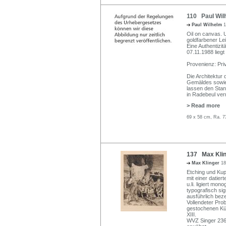
110 Paul Wil
Paul Wilhelm
1
Oil on canvas. 
goldfarbener Le
Eine Authentizi
07.11.1988 liegt 
Provenienz: Pri
Die Architektur
Gemäldes sowie
lassen den Stan
in Radebeul ver
> Read more
69 x 58 cm, Ra. 7
137 Max Klin
Max Klinger
18
Etching und Kupf
mit einer datier
u.li. ligiert mo
typografisch sig
ausführlich beze
Vollendeter Prob
gestochenen Kün
XIII.
WVZ Singer 236 