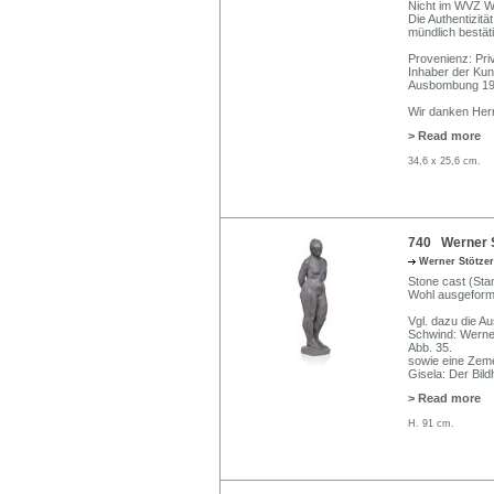
Nicht im WVZ W
Die Authentizitä
mündlich bestäti
Provenienz: Pri
Inhaber der Kun
Ausbombung 19
Wir danken Herrn
> Read more
34,6 x 25,6 cm.
740 Werner S
Werner Stötze
Stone cast (Stam
Wohl ausgeformt
Vgl. dazu die Au
Schwind: Werner
Abb. 35.
sowie eine Zeme
Gisela: Der Bild
> Read more
H. 91 cm.