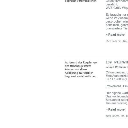
Oil on fibreboar
gerahmt.
WVZ Grüß-Wiga
Es braucht nur 
wenn im Zusamm
gesprochen wir
sensiblen, gebr
unerwartete Tie
> Read more
35 x 24,5 cm, Ra.
109 Paul Wil
Paul Wilhelm
1
Oil on canvas. U
Eine Authentizi
07.11.1988 liegt 
Provenienz: Pri
Der eigene Gart
Das vorliegende
Betrachter steht
ihm ausbreiten;
> Read more
60 x 80 cm, Ra. 6