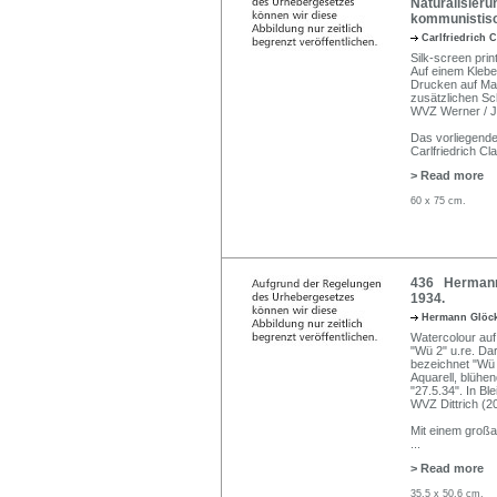
Naturalisieru
kommunistisc
Carlfriedrich 
Silk-screen pri
Auf einem Klebee
Drucken auf Matt
zusätzlichen Sc
WVZ Werner / J
Das vorliegende
Carlfriedrich C
> Read more
60 x 75 cm.
436 Hermann 
1934.
Hermann Glöc
Watercolour auf 
"Wü 2" u.re. Dar
bezeichnet "Wü 2
Aquarell, blühen
"27.5.34". In Bl
WVZ Dittrich (2
Mit einem großa
...
> Read more
35,5 x 50,6 cm.