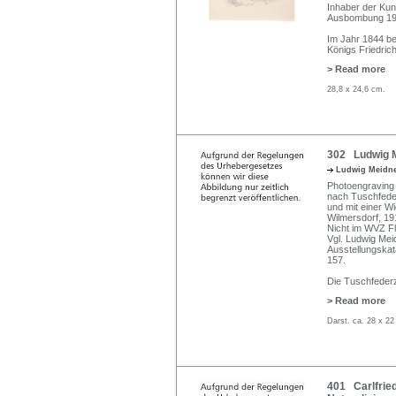
Inhaber der Kun
Ausbombung 19
Im Jahr 1844 be
Königs Friedrich
> Read more
28,8 x 24,6 cm.
302 Ludwig M
Ludwig Meidn
Photoengraving 
nach Tuschfeder
und mit einer W
Wilmersdorf, 19
Nicht im WVZ 
Vgl. Ludwig Meid
Ausstellungskata
157.
Die Tuschfederz
> Read more
Darst. ca. 28 x 22
401 Carlfried