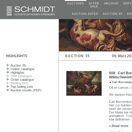
AUCTIONS
AFTER
ARCHIVE
SERV
SALE
AUCTION DATES
AUCTION 85
AU
HIGHLIGHTS
AUCTION 35
09. März 20
Auction 35
Online catalogue
Highlights
008 Carl Bor
PDF catalogue
Wildschweinha
Order catalogue
Carl Borromäu
Bidding form
Top Selling Lots
Oil on canvas. U
Auction results (PDF)
Wir danken Herr
Carl Borromäus 
hier zur Auktio
einer der besten
Der Maler hat di
animalisch. Tro
klar definierten
.
> Read more