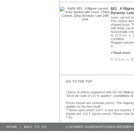
881 A filigre
Dynasty. Late
Ivory, carved a
The corpus divi
shaped knob. Th
with finely carv
horiziontally c
H. 17,5 cm , L. 
Condition:
Plugged notches
to
...
> Read more
H. 17,5 cm , L. 2
GO TO THE TOP
* Items of artists registered with the VG Bildku
"Droit-de-suite of 2,5 % applies".
(conditions of
Prices shown are estimate prices. The majority
applies on the item itself.
** Items upon which V.A.T. is due are marked. F
shown incl. V.A.T. (gross price). Please note tha
7.3.)
HOME
|
MAIL TO US
© SCHMIDT KUNSTAUKTIONEN DRESDEN