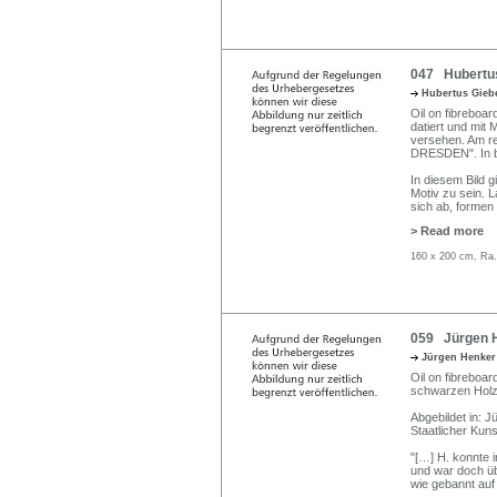
047 Hubertus
Hubertus Gie
Oil on fibreboard
datiert und mit
versehen. Am r
DRESDEN". In br
In diesem Bild 
Motiv zu sein. 
sich ab, formen 
> Read more
160 x 200 cm, Ra.
059 Jürgen H
Jürgen Henke
Oil on fibreboar
schwarzen Hol
Abgebildet in: J
Staatlicher Kun
"[…] H. konnte 
und war doch übe
wie gebannt auf