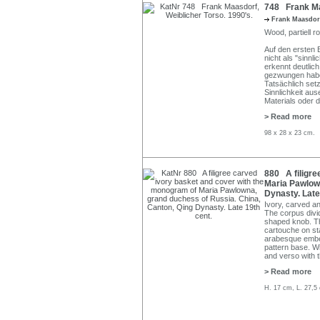
748 Frank Maa
Frank Maasdo
Wood, partiell r
Auf den ersten 
nicht als "sinn
erkennt deutlic
gezwungen hab
Tatsächlich setz
Sinnlichkeit aus
Materials oder d
> Read more
98 x 28 x 23 cm.
880 A filigre
Maria Pawlown
Dynasty. Late
Ivory, carved a
The corpus divi
shaped knob. Th
cartouche on st
arabesque embell
pattern base. Wi
and verso with
> Read more
H. 17 cm, L. 27,5