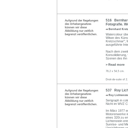
516 Bernhard
Fotografie. W
Bernhard Kre
Watercolour über
Witwe des Künstl
Kretzschmar"; Mi
ausgeführte Int
Nach dem zweite
Konsolidierung,
Szenen des ihn 
> Read more
76,2 x 54,5 cm.
Droit-de-suite of 2
537 Roy Licht
Roy Lichtenst
Serigraph in colo
Nicht im WVZ Co
Im März 1977 erh
Motorenwerke in
eines 320i zu e
Lichtenstein en
Sunrise- und Mi
Unsichtbaren u