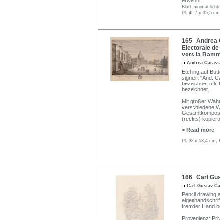
erwähnt.
Blatt minimal licht
Pl. 45,7 x 35,5 cm
165 Andrea Ca
Electorale de
vers la Rammi
Andrea Carass
Etching auf Büt
signiert "And. Ca
bezeichnet u.li.
bezeichnet.
Mit großer Wahr
verschiedene We
Gesamtkomposit
(rechts) kopiert
> Read more
Pl. 38 x 53,4 cm, 
166 Carl Gus
Carl Gustav C
Pencil drawing a
eigenhandschrift
fremder Hand b
Provenienz: Pri