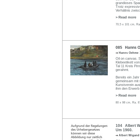
grandioses Span
Trotz expressiv
Verhältnis zwi
> Read more
70,5 x 101 cm, Ra
085 Hanns O
Hanns Oehme
Oil on canvas. 
Klebeetikett v
Tal 11 Kreis Pir
gerahmt.
Bereits ein Jah
gemeinsam mit 
Kunstverein aus
ihm den Erwerb
> Read more
80 x 98 cm, Ra. 8
104 Albert W
Um 1960.
Albert Wigan