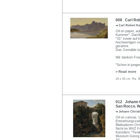
008 Carl Rob
Carl Robert 
Oil on paper, au
Kummer". Darübe
"31" sowie auf k
hochwertigen ve
gerahmt.
Das Gemälde ist
Wir danken Frau 
"Schon in jung
> Read more
24 x 43 cm, Ra. 3
012 Johann Ch
San Rocco. W
Johann Christ
Oil on canvas. 
Entstehungszeit 
Blattspitzen-Or
Nicht im WVZ F
Künstlers "Tivol
Museum Georg S
10.