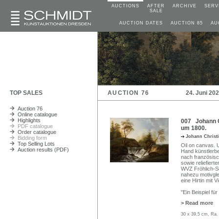
AUCTIONS
AFTER
ARCHIVE
SERV
SALE
AUCTION DATES
AUCTION 85
AU
TOP SALES
AUCTION 76
24. Juni 20
Auction 76
Online catalogue
Highlights
007 Johann Ch
PDF catalogue
um 1800.
Order catalogue
Johann Christ
Bidding form
Top Selling Lots
Oil on canvas. U
Auction results (PDF)
Hand künstlerb
nach französisc
sowie reliefierte
WVZ Fröhlich-Sc
nahezu motivgle
eine Hirtin mit V
"Ein Beispiel für
> Read more
30 x 39,5 cm, Ra.