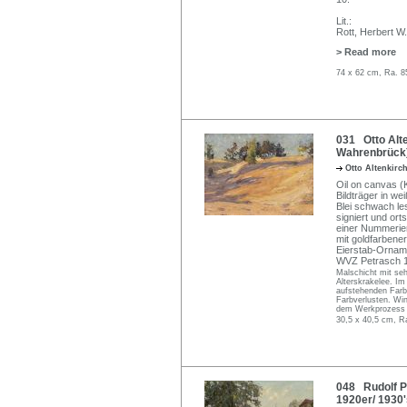
Lit.:
Rott, Herbert W.
> Read more
74 x 62 cm, Ra. 8
031 Otto Alt
Wahrenbrück)
Otto Altenkirc
Oil on canvas (K
Bildträger in we
Blei schwach le
signiert und ort
einer Nummerier
mit goldfarbener
Eierstab-Orname
WVZ Petrasch 1
Malschicht mit se
Alterskrakelee. Im
aufstehenden Farbs
Farbverlusten. Wi
dem Werkprozess 
30,5 x 40,5 cm, R
048 Rudolf Po
1920er/ 1930'