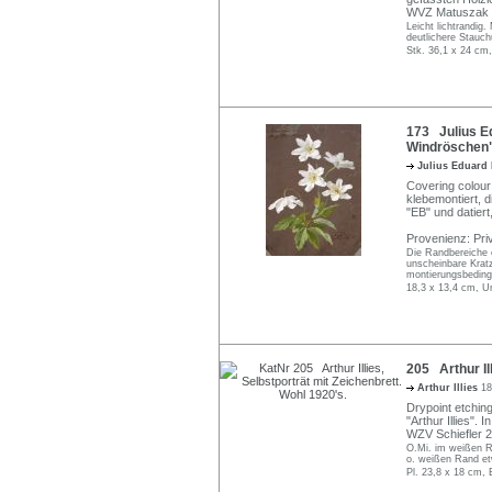
WVZ Matuszak 
Leicht lichtrandig.
deutlichere Stauch
Stk. 36,1 x 24 cm,
173 Julius E
Windröschen"
Julius Eduard
Covering colour
klebemontiert, d
"EB" und datiert,
Provenienz: Pri
Die Randbereiche 
unscheinbare Kratzs
montierungsbedingt
18,3 x 13,4 cm, U
205 Arthur Ill
Arthur Illies
18
Drypoint etching
"Arthur Illies". 
WZV Schiefler 2
O.Mi. im weißen Ra
o. weißen Rand e
Pl. 23,8 x 18 cm, 