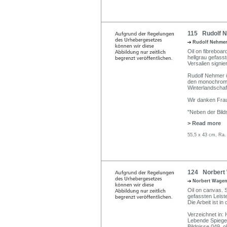
115 Rudolf N
Rudolf Nehme
Oil on fibreboar
hellgrau gefass
Versalien signier
Rudolf Nehmer ü
den monochromen
Winterlandschaf
Wir danken Frau
"Neben der Bildn
> Read more
55,5 x 43 cm, Ra.
124 Norbert 
Norbert Wagen
Oil on canvas. 
gefassten Leist
Die Arbeit ist i
Verzeichnet in:
Lebende Spiegel
Bildnisse 049, 