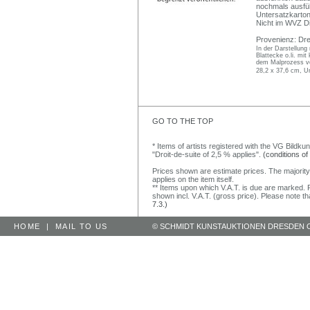
nochmals ausfüh
Untersatzkarton
Nicht im WVZ Dit
Provenienz: Dre
In der Darstellung
Blattecke o.li. mit
dem Malprozess v
28,2 x 37,6 cm, U
GO TO THE TOP
* Items of artists registered with the VG Bildku
"Droit-de-suite of 2,5 % applies".
(conditions of
Prices shown are estimate prices. The majority
applies on the item itself.
** Items upon which V.A.T. is due are marked. F
shown incl. V.A.T. (gross price). Please note tha
7.3.)
HOME
|
MAIL TO US
© SCHMIDT KUNSTAUKTIONEN DRESDEN