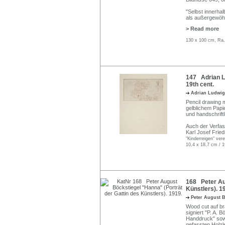
"Selbst innerhal
als außergewöhn
> Read more
130 x 100 cm, Ra.
147 Adrian Lu
19th cent.
Adrian Ludwig
Pencil drawing 
gelblichem Papi
und handschrift
Auch der Verfas
Karl Josef Fried
"Kinderreigen" vere
10,4 x 18,7 cm / 1
168 Peter Aug
Künstlers). 1
Peter August 
Wood cut auf br
signiert "P. A. B
Handdruck" sowi
gefassten Holzl