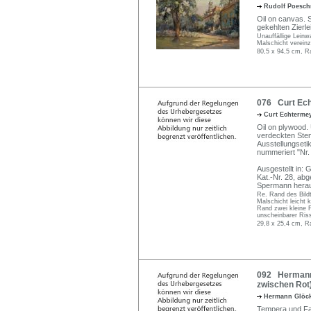
Rudolf Poesc
Oil on canvas.
gekehlten Zierle
Unauffällige Lein
Malschicht vereinz
80,5 x 94,5 cm, R
076 Curt Echt
Curt Echterme
Oil on plywood. U
verdeckten Stem
Ausstellungsetik
nummeriert "Nr.
Ausgestellt in:
Kat.-Nr. 28, ab
Spermann herau
Re. Rand des Bild
Malschicht leicht 
Rand zwei kleine Fe
unscheinbarer Riss
29,8 x 25,4 cm, R
092 Hermann 
zwischen Rot)
Hermann Glöc
Tempera und Fal