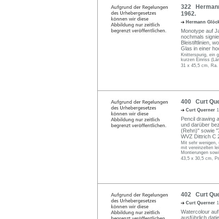
322 Hermann 
1962.
Hermann Glöc
Monotype auf Ja
nochmals signier
Bleistiftlinien, 
Glas in einer h
Knitterspurig, ein 
kurzen Einriss (Lä
31 x 45,5 cm, Ra.
400 Curt Que
Curt Querner
1
Pencil drawing a
und darüber bez
(Rehn)" sowie "X
WVZ Dittrich C 
Mit sehr wenigen,
mit vereinzelten l
Montierungen sowie
43,5 x 30,5 cm, P
402 Curt Que
Curt Querner
1
Watercolour auf 
ausführlich dati