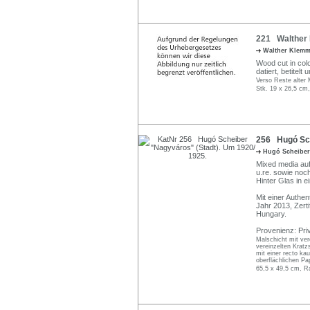
221 Walther 
Walther Klem
Wood cut in colo
datiert, betitel
Verso Reste alter 
Stk. 19 x 26,5 cm,
256 Hugó Sch
Hugó Scheibe
Mixed media auf 
u.re. sowie noch
Hinter Glas in e
Mit einer Authe
Jahr 2013, Zerti
Hungary.
Provenienz: Pr
Malschicht mit ve
vereinzelten Kratzs
mit einer recto ka
oberflächlichen Pa
65,5 x 49,5 cm, R