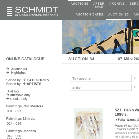
AUCTIONS
AFTER
ARCHIVE
SERV
SALE
AUCTION DATES
AUCTION 85
AU
ONLINE-CATALOGUE
AUCTION 84
07. März 20
Auction 84
Highlights
x
Sorted by
CATEGORIES
Sorted by
ARTISTS
x
all lots
aftersale only
results only
Paintings, Old Masters
523 Falko Wa
001 - 023
1980's.
Paintings 19th ct.
Falko Warmt
1
024 - 034
Aquarell auf Büt
Jeweils signiert
Paintings, Modern
Vereinzelt knicksp
042 - 060
49 x 39 cm / 65 x