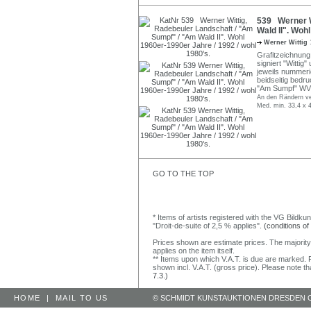
539 Werner W
Wald II". Woh
Werner Wittig
Grafitzeichnung ü
signiert "Witti
jeweils nummerie
beidseitig bedru
"Am Sumpf" WVZ
An den Rändern ver
Med. min. 33,4 x 4
GO TO THE TOP
* Items of artists registered with the VG Bildku
"Droit-de-suite of 2,5 % applies".
(conditions of
Prices shown are estimate prices. The majority
applies on the item itself.
** Items upon which V.A.T. is due are marked. F
shown incl. V.A.T. (gross price). Please note tha
7.3.)
HOME
|
MAIL TO US
© SCHMIDT KUNSTAUKTIONEN DRESDEN