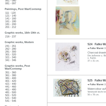
061 - 080
081 - 097
Paintings, Post War/Contemp
111 - 120
121 - 140
141 - 160
161 - 180
181 - 200
201 - 212
Graphic works, 16th-19th ct.
216 - 237
Graphic works, Modern
524 Falko Wa
241 - 261
Falko Warmt
1
262 - 280
281 - 300
Charcoal drawin
301 - 320
Die äußerste u. Bl
321 - 340
o. Kante.
341 - 346
37 x 31 cm.
Graphic works, Post
War/Contemp
351 - 360
361 - 380
381 - 400
525 Falko Wa
401 - 420
421 - 440
Falko Warmt
1
441 - 460
Watercolour auf 
461 - 480
Vereinzelt leicht k
481 - 500
50 x 78 cm.
501 - 520
521 - 540
541 - 546