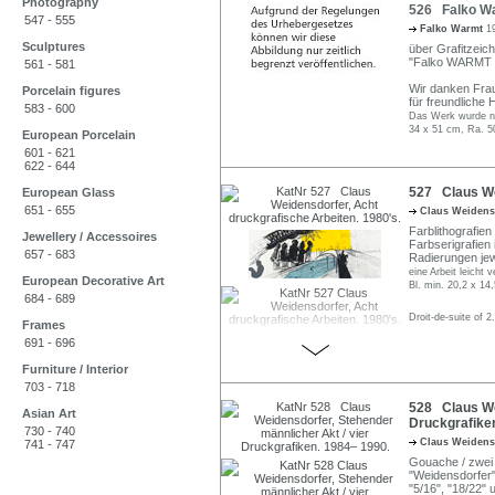
Photography
526 Falko Wa
547 - 555
Falko Warmt
1
Sculptures
über Grafitzeich
"Falko WARMT 19
561 - 581
Wir danken Frau
Porcelain figures
für freundliche 
583 - 600
Das Werk wurde nic
34 x 51 cm, Ra. 5
European Porcelain
601 - 621
622 - 644
527 Claus Wei
European Glass
651 - 655
Claus Weidens
Farblithografien
Jewellery / Accessoires
Farbserigrafien i
657 - 683
Radierungen jewe
eine Arbeit leicht
European Decorative Art
Bl. min. 20,2 x 14
684 - 689
Droit-de-suite of 2
Frames
691 - 696
Furniture / Interior
703 - 718
528 Claus Wei
Asian Art
Druckgrafike
730 - 740
Claus Weidens
741 - 747
Gouache / zwei Fa
"Weidensdorfer" 
"5/16", "18/22" u