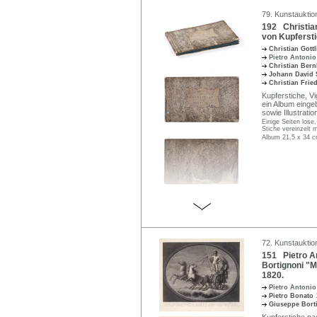
79. Kunstauktion
192 Christia
von Kupfersti
Christian Gott
Pietro Antonio
Christian Ber
Johann David
Christian Frie
Kupferstiche, Vi
ein Album einge
sowie Illustrati
Einige Seiten lose
Stiche vereinzelt 
Album 21,5 x 34 c
72. Kunstauktion
151 Pietro An
Bortignoni "M
1820.
Pietro Antonio
Pietro Bonato
Giuseppe Bort
Kupferstiche nac