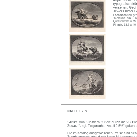
typografisch kü
versehen. Gedru
Jeweils hinter 
Fachmännisch gere
"Mercurio" am u. R
Quetschfalte u.Mi.
Pl. min. 33,7 x 40
NACH OBEN
* Artikel von Künstlern, für die durch die VG 
Zusatz "zzgl. Folgerechts-Anteil 2,5%" gekenn
Die im Katalog ausgewiesenen Preise sind Schätz
Zuschlagspreis wird damit keine Mehrwertsteu