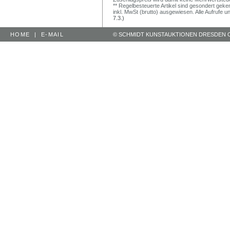
** Regelbesteuerte Artikel sind gesondert geken
inkl. MwSt (brutto) ausgewiesen. Alle Aufrufe 
7.3.)
HOME
|
E-MAIL
© SCHMIDT KUNSTAUKTIONEN DRESDEN