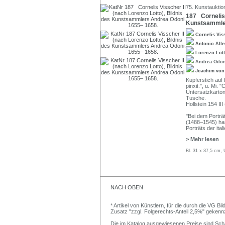
75. Kunstauktio
187 Cornelis 
Kunstsammler
Cornelis Vis
Antonio All
Lorenzo Lot
Andrea Odo
Joachim von
Kupferstich auf 
pinxit.", u. Mi.
Untersatzkarton
Tusche.
Hollstein 154 II
"Bei dem Portr
(1488–1545) han
Porträts der ita
> Mehr lesen
Bl. 31 x 37,5 cm, 
NACH OBEN
* Artikel von Künstlern, für die durch die VG 
Zusatz "zzgl. Folgerechts-Anteil 2,5%" gekenn
Die im Katalog ausgewiesenen Preise sind Schätz