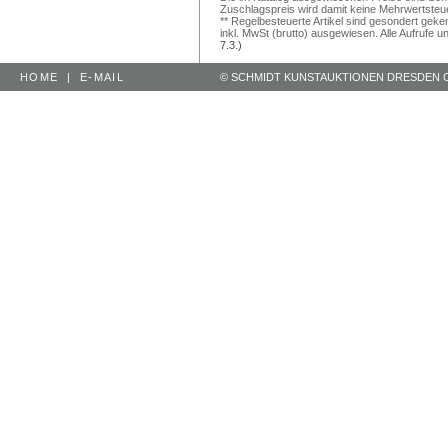
Zuschlagspreis wird damit keine Mehrwertsteu
** Regelbesteuerte Artikel sind gesondert geken
inkl. MwSt (brutto) ausgewiesen. Alle Aufrufe 
7.3.)
HOME
|
E-MAIL
© SCHMIDT KUNSTAUKTIONEN DRESDEN