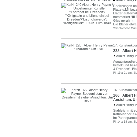
Albert Henry 
Radierungen und
Platte u.Mi. bez
Blätter außerhalb
nummeriert "III.17
Glas gerahmt.
Die Blätter etwa
Verschiedene Maß
17. Kunstauktio
228 Albert H
Albert Henry 
Aquatintaradieru
betitelt und bez
& Dresden". Blat
Pl. 15 x 21 cm, Bl
16. Kunstauktion
166 Albert H
Ansichten. U
Albert Henry 
Stahlstich mit 
Katholischer Ki
Im Passepartout
Pl. 14 x 18 cm, Bl