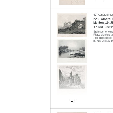
49. Kunstauktio
223 Albert H
Meißen. 19. J
Albert Henry 
Stahlstiche, ein
Platte signiert, 
Teils stockfleckig
Bl. min. 15 x 20 