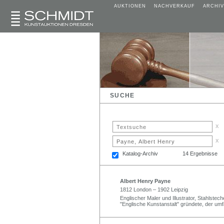
AUKTIONEN
NACHVERKAUF
ARCHIV
SUCHE
x
x
Katalog-Archiv
14 Ergebnisse
Albert Henry Payne
1812 London – 1902 Leipzig
Englischer Maler und Illustrator, Stahlstech
"Englische Kunstanstalt" gründete, der umf