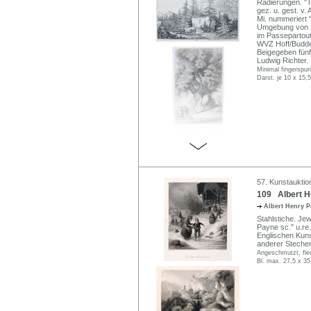
Radierungen. "T
gez. u. gest. v.
Mi. nummeriert 
Umgebung von D
im Passepartout
WVZ Hoff/Budde 5
Beigegeben fünf
Ludwig Richter.
Minimal fingerspuri
Darst. je 10 x 15,
57. Kunstauktio
109 Albert He
Albert Henry 
Stahlstiche. Jew
Payne sc." u.re.
Englischen Kuns
anderer Stecher
Angeschmutzt, flec
Bl. max. 27,5 x 35