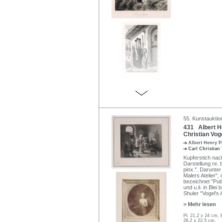
55. Kunstauktio
431 Albert He
Christian Voge
Albert Henry 
Carl Christian
Kupferstich nac
Darstellung re. 
pinx.". Darunter
Malers Atelier",
bezeichnet "Pub
und u.li. in Ble
Shuler "Vogel's A
> Mehr lesen
Pl. 21,2 x 24 cm, 
26,2 x 22,5 cm.