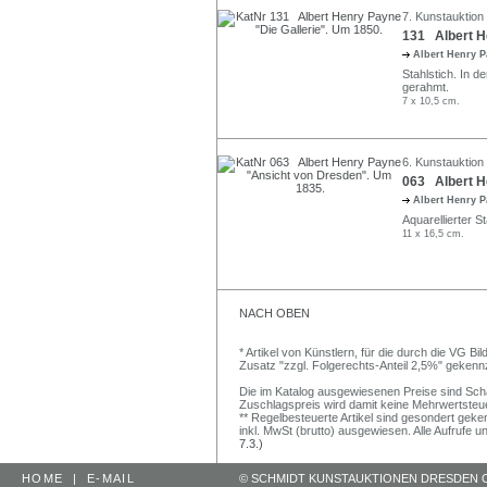
7. Kunstauktion
131 Albert H
Albert Henry 
Stahlstich. In d
gerahmt.
7 x 10,5 cm.
6. Kunstauktion
063 Albert H
Albert Henry 
Aquarellierter 
11 x 16,5 cm.
NACH OBEN
* Artikel von Künstlern, für die durch die VG 
Zusatz "zzgl. Folgerechts-Anteil 2,5%" gekenn
Die im Katalog ausgewiesenen Preise sind Schätz
Zuschlagspreis wird damit keine Mehrwertsteu
** Regelbesteuerte Artikel sind gesondert geken
inkl. MwSt (brutto) ausgewiesen. Alle Aufrufe 
7.3.)
HOME
|
E-MAIL
© SCHMIDT KUNSTAUKTIONEN DRESDEN