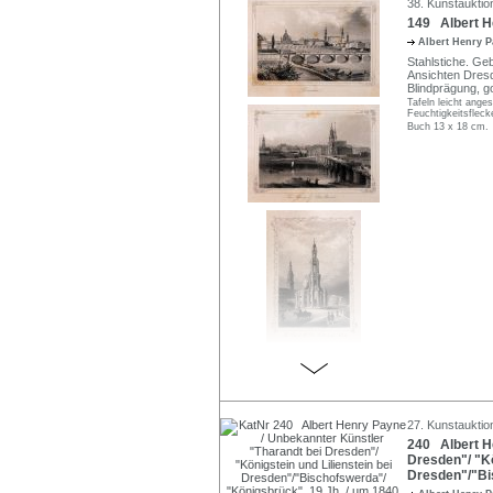
38. Kunstauktio
149 Albert H
Albert Henry 
Stahlstiche. Ge
Ansichten Dresd
Blindprägung, go
Tafeln leicht anges
Feuchtigkeitsfleck
Buch 13 x 18 cm.
27. Kunstauktio
240 Albert H
Dresden"/ "Kö
Dresden"/"Bis