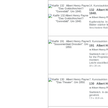
14. Kunstauktio
132 Albert H
1840.
Albert Henry 
Kupferstiche. In 
Blätter stärker 
Verschiedene Maß
9. Kunstauktion
191 Albert H
Albert Henry 
Stahlstich mit 
for the Proprie
montiert.
Leicht stockflec
19 x 24 cm.
7. Kunstauktion
130 Albert H
Albert Henry 
Stahlstich. In d
gerahmt.
7,5 x 10,8 cm.