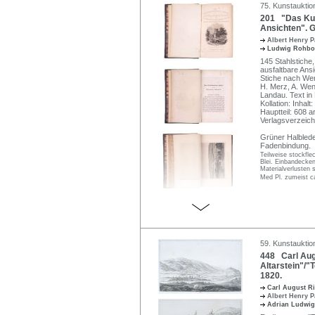
75. Kunstauktio
201 "Das Kur
Ansichten". 
Albert Henry 
Ludwig Rohb
145 Stahlstiche,
ausfaltbare Ans
Stiche nach Wer
H. Merz, A. We
Landau. Text in 
Kollation: Inhal
Hauptteil: 608 a
Verlagsverzeich
Grüner Halblede
Fadenbindung.
Teilweise stockflec
Blei. Einbandecken
Materialverlusten
Med Pl. zumeist ca
59. Kunstauktio
448 Carl Aug
Altarstein"/"T
1820.
Carl August R
Albert Henry 
Adrian Ludwig