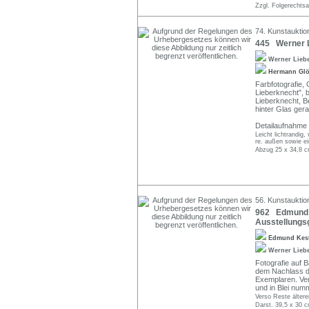
Zzgl. Folgerechts
74. Kunstauktio
445 Werner Li
Werner Lieb
Hermann Gl
Farbfotografie, 
Lieberknecht", be
Lieberknecht, B
hinter Glas ger
Detailaufnahme 
Leicht lichtrandig,
re. außen sowie ei
Abzug 25 x 34,8 c
56. Kunstauktion
962 Edmund K
Ausstellungsg
Edmund Kes
Werner Lieb
Fotografie auf 
dem Nachlass d
Exemplaren. Ver
und in Blei numm
Verso Reste ältere
Darst. 39,5 x 30 c