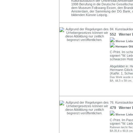
Kulturaustausch der Universität Amsterdam.
1998 Berufung in die Deutsche Gesellschaft 
dem Museum Folkwang Essen, den Brand
Amsterdam, der Sammlung der DG Bank, d
bildenden Künste Leipzig.
84. Kunstauktio
552 Werner L
Werner Lieb
Hermann Gl
C-Print. Im schw
signiert "W. Lie
schwarzen Holzl
Abgebildet in: 
Hermann Glöckn
(KatNr. 1, Schw
Das Werk wurde ni
BA. 44,5 x 59 cm,
76. Kunstauktion
479 Werner L
Werner Lieb
C-Print. Im Pas
signiert "W. Lieb
Rahmen leicht flec
BA 35,8 x 60,8 cm