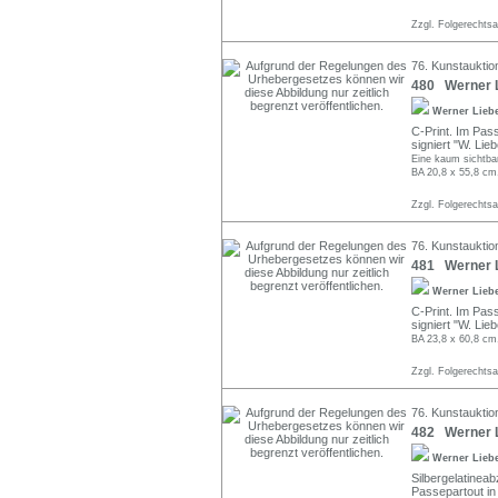
Zzgl. Folgerechts
76. Kunstauktion
480 Werner L
Werner Lieb
C-Print. Im Pas
signiert "W. Lieb
Eine kaum sichtba
BA 20,8 x 55,8 cm
Zzgl. Folgerechts
76. Kunstauktion
481 Werner L
Werner Lieb
C-Print. Im Pas
signiert "W. Lieb
BA 23,8 x 60,8 cm
Zzgl. Folgerechts
76. Kunstauktion
482 Werner L
Werner Lieb
Silbergelatinea
Passepartout in B