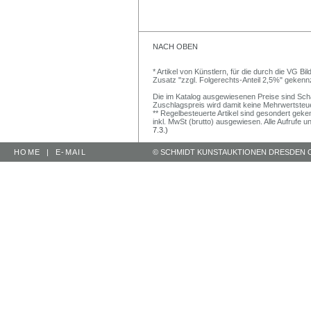
NACH OBEN
* Artikel von Künstlern, für die durch die VG 
Zusatz "zzgl. Folgerechts-Anteil 2,5%" gekenn
Die im Katalog ausgewiesenen Preise sind Schätz
Zuschlagspreis wird damit keine Mehrwertsteu
** Regelbesteuerte Artikel sind gesondert geken
inkl. MwSt (brutto) ausgewiesen. Alle Aufrufe 
7.3.)
HOME
|
E-MAIL
© SCHMIDT KUNSTAUKTIONEN DRESDEN