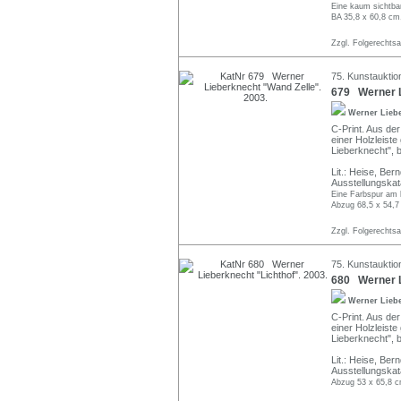
Eine kaum sichtba
BA 35,8 x 60,8 cm
Zzgl. Folgerechts
75. Kunstauktio
679 Werner L
Werner Lieb
C-Print. Aus der
einer Holzleist
Lieberknecht", b
Lit.: Heise, Ber
Ausstellungskat
Eine Farbspur am 
Abzug 68,5 x 54,7
Zzgl. Folgerechts
75. Kunstauktio
680 Werner L
Werner Lieb
C-Print. Aus der
einer Holzleist
Lieberknecht", b
Lit.: Heise, Ber
Ausstellungskat
Abzug 53 x 65,8 c