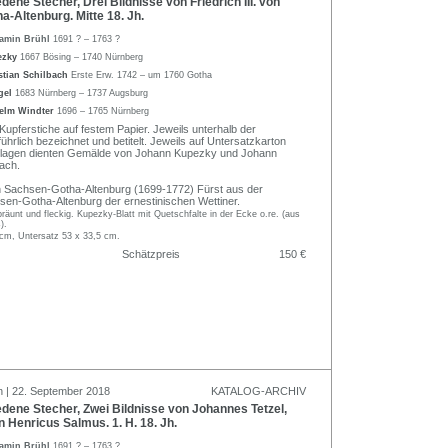
ene Stecher, Drei Bildnisse von Friedrich III. von
-Altenburg. Mitte 18. Jh.
amin Brühl
1691 ? – 1763 ?
ezky
1667 Bösing – 1740 Nürnberg
stian Schilbach
Erste Erw. 1742 – um 1760 Gotha
gel
1683 Nürnberg – 1737 Augsburg
elm Windter
1696 – 1765 Nürnberg
Kupferstiche auf festem Papier. Jeweils unterhalb der
ührlich bezeichnet und betitelt. Jeweils auf Untersatzkarton
Vorlagen dienten Gemälde von Johann Kupezky und Johann
bach.
von Sachsen-Gotha-Altenburg (1699-1772) Fürst aus der
sen-Gotha-Altenburg der ernestinischen Wettiner.
bräunt und fleckig. Kupezky-Blatt mit Quetschfalte in der Ecke o.re. (aus
).
 cm, Untersatz 53 x 33,5 cm.
Schätzpreis
150 €
n | 22. September 2018
KATALOG-ARCHIV
ene Stecher, Zwei Bildnisse von Johannes Tetzel,
n Henricus Salmus. 1. H. 18. Jh.
amin Brühl
1691 ? – 1763 ?