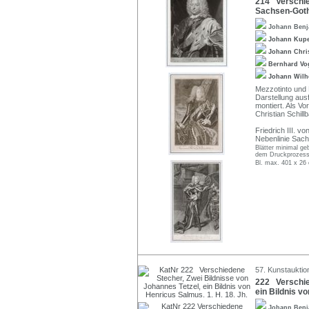
214 Verschied
Sachsen-Gotha
Johann Benj
Johann Kup
Johann Chri
Bernhard Vo
Johann Wilh
Mezzotinto und 
Darstellung ausf
montiert. Als 
Christian Schill
Friedrich III. 
Nebenlinie Sach
Blätter minimal ge
dem Druckprozess
Bl. max. 401 x 26
57. Kunstauktio
222 Verschied
ein Bildnis vo
Johann Benj