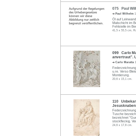
075 Paul Wil
Paul Wilhelm
1
Öl auf Leinwand.
Malschicht im B
Fehlstelle im Be
41,5 x 55,5 cm, R
099 Carlo Ma
anvertraut". 
Carlo Maratta
Federzeichnung 
u.re. Verso Blei
Montierung.
20,6 x 15,1 cm.
110 Unbekann
Jesusknaben"
Federzeichnung 
Tusche bezeichn
bezeichnet "Gue
stockfleckig. V
24,6 x 17,8 cm.