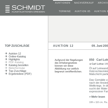
AUKTIONEN
NACHVERKAUF
ARCHIV
TERMINE
AUKTION 85
AUKTION 
TOP ZUSCHLÄGE
AUKTION 12
09. Juni 20
Auktion 12
Online-Katalog
Highlights
050 Carl Lohs
PDF-Katalog
Carl Lohse
189
Katalog bestellen
Bieterformular
Öl auf Leinwand.
Top-Zuschläge
Holzrechtecklei
Ergebnisliste (PDF)
Malschicht partie
Das Gemälde zä
nach der Ansied
Weltkriegs. In d
sucht der Maler 
expressiver Farb
> Mehr lesen
108 x 110 cm, Ra.