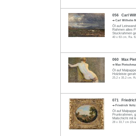
056 Carl Wilh
Carl Wilhelm 
Öl auf Leinwand
Rahmen altes Pap
Stuckrahmen ge
40 x 63 cm, Ra. 6
060 Max Piet
Max Pietschm
Öl auf Malpappe.
Holzleiste gera
25,2 x 35,2 cm, R
071 Friedrich
Friedrich Volt
Öl auf Malpappe.
Prunkrahmen, ge
Malschicht mit 
28 x 33,7 cm (Ova