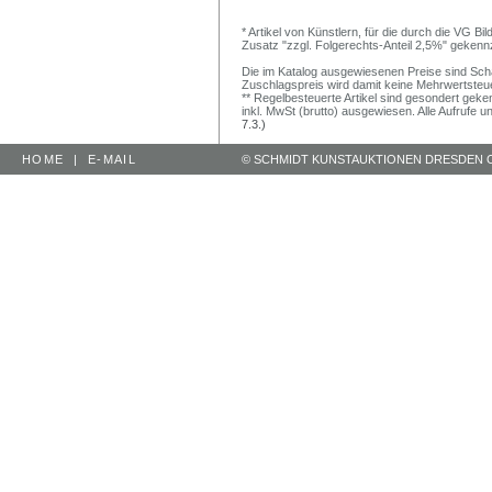
* Artikel von Künstlern, für die durch die VG 
Zusatz "zzgl. Folgerechts-Anteil 2,5%" gekenn
Die im Katalog ausgewiesenen Preise sind Schätz
Zuschlagspreis wird damit keine Mehrwertsteu
** Regelbesteuerte Artikel sind gesondert geken
inkl. MwSt (brutto) ausgewiesen. Alle Aufrufe 
7.3.)
HOME
|
E-MAIL
© SCHMIDT KUNSTAUKTIONEN DRESDEN