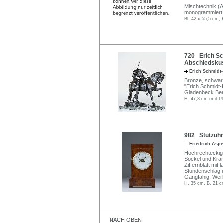
Mischtechnik (A
monogrammiert u
Bl. 42 x 55,5 cm,
720 Erich Sc
Abschiedskus
Erich Schmidt
Bronze, schwarz
"Erich Schmidt-
Gladenbeck Berli
H. 47,3 cm (mit Pl
982 Stutzuhr.
Friedrich Asp
Hochrechteckige
Sockel und Kran
Ziffernblatt mit
Stundenschlag 
Gangfähig, Werk
H. 35 cm, B. 21 c
NACH OBEN