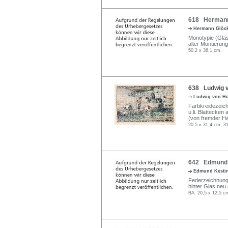
618 Hermann 
Hermann Glöc
Monotypie (Glasd
alter Montierung
50,2 x 36,1 cm.
638 Ludwig v
Ludwig von H
Farbkreidezeich
u.li. Blattecken 
(von fremder Ha
20,5 x 31,4 cm, 31
642 Edmund K
Edmund Kesti
Federzeichnung i
hinter Glas neu
BA. 20,5 x 12,5 c