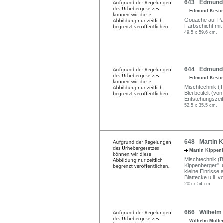
643 Edmund K
Edmund Kesti
Gouache auf Pap
Farbschicht mit
49,5 x 59,6 cm.
644 Edmund K
Edmund Kesti
Mischtechnik (Tu
Blei betitelt (v
Entstehungszeit
52,5 x 35,5 cm.
648 Martin Ki
Martin Kippen
Mischtechnik (Bl
Kippenberger". u
kleine Einrisse 
Blattecke u.li. 
205 x 54 cm.
666 Wilhelm M
Wilhelm Mülle