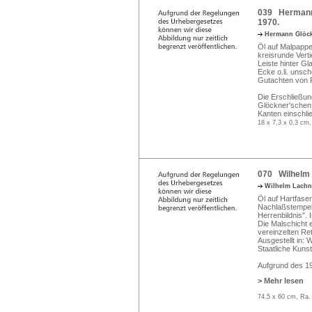
039 Hermann 
1970.
Hermann Glöc
Öl auf Malpappe.
kreisrunde Vert
Leiste hinter Gl
Ecke o.li. unsc
Gutachten von P
Die Erschließun
Glöckner'schen 
Kanten einschl
18 x 7,3 x 0,3 cm,
070 Wilhelm L
Wilhelm Lachn
Öl auf Hartfaser
Nachlaßstempel 
Herrenbildnis". I
Die Malschicht 
vereinzelten Re
Ausgestellt in: 
Staatliche Kuns
Aufgrund des 19
> Mehr lesen
74,5 x 60 cm, Ra.