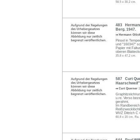
59,5 x 30,2 cm.
483 Hermann 
Berg. 1947.
Hermann Glöc
Pinsel in Temper
und "160347" so
Papier mit Falt
oberen Blatteck
35,8 x 47,2 cm.
587 Curt Que
Haarschweif"
Curt Querner
1
Graphitzeichnung
u.re. Verso bez
gerahmt.
Im Randbereich 
Reißzwecklöchl
WVZ Dittrich C 
60,8 x 20 cm, Ra.