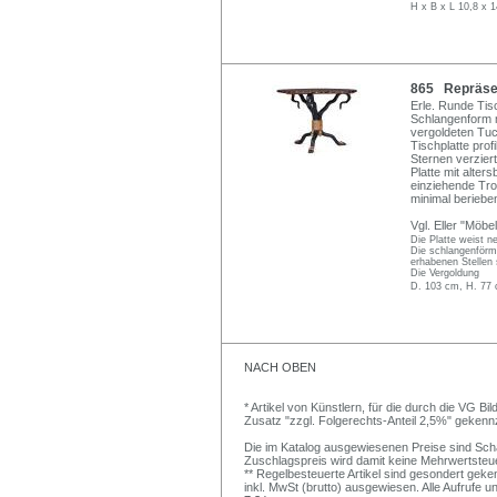
H x B x L 10,8 x 1
865 Repräsen
Erle. Runde Tisc
Schlangenform m
vergoldeten Tu
Tischplatte prof
Sternen verziert
Platte mit alter
einziehende Tro
minimal beriebe
Vgl. Eller "Möbe
Die Platte weist 
Die schlangenförmi
erhabenen Stellen 
Die Vergoldung
D. 103 cm, H. 77
NACH OBEN
* Artikel von Künstlern, für die durch die VG 
Zusatz "zzgl. Folgerechts-Anteil 2,5%" gekenn
Die im Katalog ausgewiesenen Preise sind Schätz
Zuschlagspreis wird damit keine Mehrwertsteu
** Regelbesteuerte Artikel sind gesondert geken
inkl. MwSt (brutto) ausgewiesen. Alle Aufrufe 