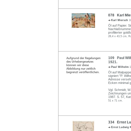
078 Karl Mie
Karl Miersch
1
Öl auf Papier. S
Nachlaßnummer v
profilierter gol
28,4 x 43,5 cm, R
109 Paul Wil
1921.
Paul Wilhelm
1
Öl auf Malpappe.
signiert "P. Wil
Adresse versehe
Ecken minimal 
Vgl. Schmidt, W
Zeichnungen und
1987. S. 57, Kat
51 x 71 cm.
334 Ernst Lud
Ernst Ludwig 