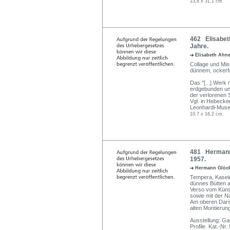
23,8 x 31,1 cm.
462 Elisabeth
Jahre.
Elisabeth Ahn
Collage und Mis
dünnem, ockerfa
Das "[...] Werk
erdgebunden und
der verlorenen S
Vgl. in Hebecker
Leonhardi-Museu
10,7 x 16,2 cm.
481 Hermann G
1957.
Hermann Glöc
Tempera, Kasein
dünnes Bütten 
Verso vom Künst
sowie mit der N
Am oberen Darst
alten Montierun
Ausstellung: Ga
Profile. Kat.-Nr.