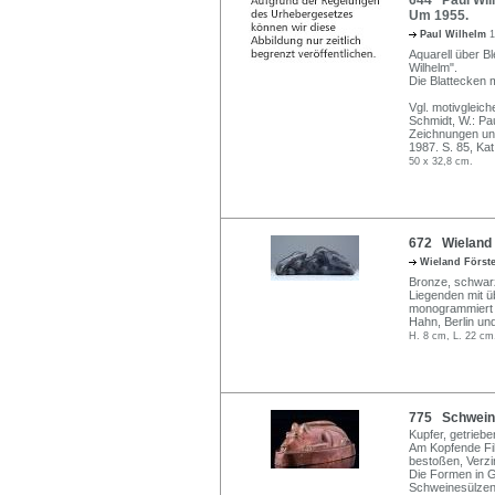
644 Paul Wilh
Um 1955.
Paul Wilhelm
1
Aquarell über Ble
Wilhelm".
Die Blattecken 
Vgl. motivgleich
Schmidt, W.: Pa
Zeichnungen und
1987. S. 85, Kat
50 x 32,8 cm.
672 Wieland F
Wieland Först
Bronze, schwarz
Liegenden mit üb
monogrammiert "
Hahn, Berlin und
H. 8 cm, L. 22 cm
775 Schweine
Kupfer, getrieb
Am Kopfende Fi
bestoßen, Verzi
Die Formen in Ge
Schweinesülzen