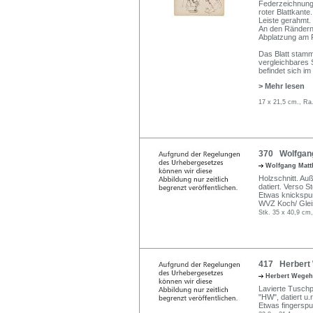
Federzeichnung 
roter Blattkante
Leiste gerahmt.
An den Rändern 
Abplatzung am R
Das Blatt stam
vergleichbares 
befindet sich i
> Mehr lesen
17 x 21,5 cm., Ra
370 Wolfgang
Wolfgang Mat
Holzschnitt. Auß
datiert. Verso 
Etwas knickspurig
WVZ Koch/ Glei
Stk. 35 x 40,9 cm,
417 Herbert 
Herbert Wege
Lavierte Tusch
"HW", datiert u.r
Etwas fingerspu