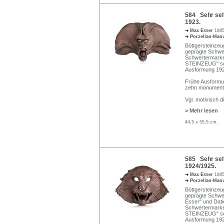
584 Sehr sel
1923.
Max Esser
1885
Porzellan-Man
Böttgersteinzeug
geprägte Schwer
Schwertermarke
STEINZEUG" sow
Ausformung 19
Frühe Ausformun
zehn monumenta
Vgl. motivisch 
> Mehr lesen
44,5 x 55,5 cm.
585 Sehr sel
1924/1925.
Max Esser
1885
Porzellan-Man
Böttgersteinzeug
geprägte Schwert
Esser" und Dati
Schwertermarke
STEINZEUG" sow
Ausformung 19