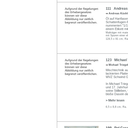
111 Andreas 
Andreas Küch
Öl auf Hartfaser
Schattenfugen-P
nummeriert "1/1
einem Etikett m
Malträger mit mate
mit Spuren einer 
124,5 x 91 cm, Ra
123 Michael T
Michael Triege
Mischtechnik auf
lackierten Plat
WVZ Schwind G
In Michael Trieg
und 17. Jahrhun
seine Stillleben
bloße Dasein de
> Mehr lesen
6,5 x 8,8 cm, Ra.