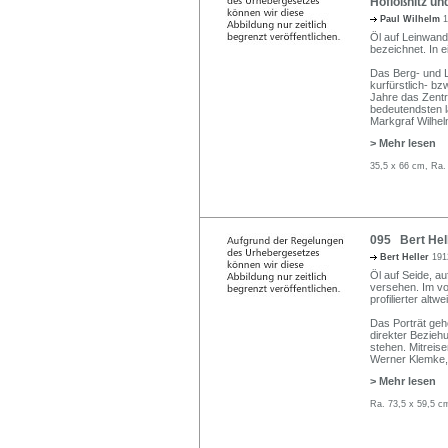
Hoflößnitz un
Paul Wilhelm
1
Öl auf Leinwand.
bezeichnet. In e
Das Berg- und 
kurfürstlich- b
Jahre das Zent
bedeutendsten l
Markgraf Wilhel
> Mehr lesen
35,5 x 66 cm, Ra.
095 Bert Hell
Bert Heller
191
Öl auf Seide, au
versehen. Im vol
profilierter alt
Das Porträt gehö
direkter Bezieh
stehen. Mitreis
Werner Klemke,
> Mehr lesen
Ra. 73,5 x 59,5 c