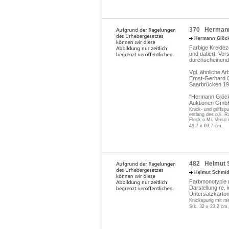
370 Hermann 
Hermann Glöc
Farbige Kreideze
und datiert. Ver
durchscheinend
Vgl. ähnliche A
Ernst-Gerhard 
Saarbrücken 19
"Hermann Glöckn
Auktionen GmbH,
Knick- und griffspu
entlang des o.li. 
Fleck o.Mi. Verso 
49,7 x 69,7 cm.
482 Helmut Sc
Helmut Schmid
Farbmonotypie (
Darstellung re. i
Untersatzkarton 
Knickspurig mit meh
Stk. 32 x 23,2 cm,