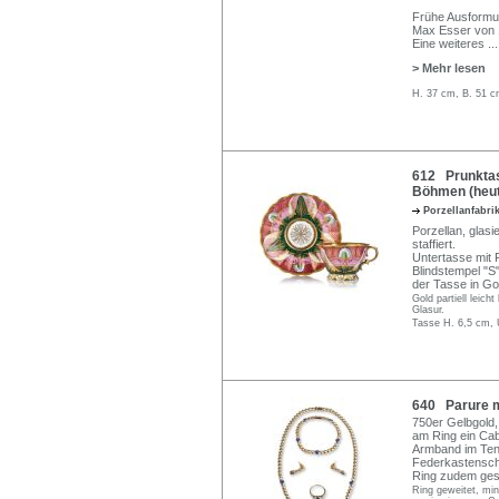
Frühe Ausformu
Max Esser von 
Eine weiteres
...
> Mehr lesen
H. 37 cm, B. 51 c
612 Prunktas
Böhmen (heute
Porzellanfabr
Porzellan, glas
staffiert.
Untertasse mit 
Blindstempel "S
der Tasse in Gold
Gold partiell leich
Glasur.
Tasse H. 6,5 cm, 
640 Parure mi
750er Gelbgold, 
am Ring ein Cabo
Armband im Tenn
Federkastenschl
Ring zudem ges
Ring geweitet, mi