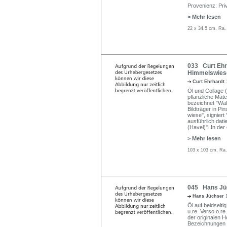
Provenienz: Pri
> Mehr lesen
22 x 34,5 cm, Ra.
033 Curt Ehr
Himmelswiese
Curt Ehrhardt
Öl und Collage (
pflanzliche Mate
bezeichnet "Wal
Bildträger in Pi
wiese", signiert
ausführlich dati
(Havel)". In der 
> Mehr lesen
103 x 103 cm, Ra.
045 Hans Jüch
Hans Jüchser
Öl auf beidseiti
u.re. Verso o.re.
der originalen 
Bezeichnungen in