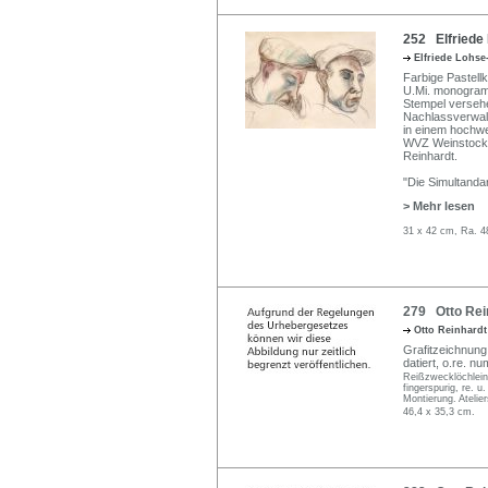
252 Elfriede 
Elfriede Lohs
Farbige Pastell
U.Mi. monogramm
Stempel versehe
Nachlassverwalt
in einem hochwe
WVZ Weinstock 
Reinhardt.
"Die Simultanda
> Mehr lesen
31 x 42 cm, Ra. 4
279 Otto Rein
Otto Reinhard
Grafitzeichnung 
datiert, o.re. nu
Reißzwecklöchlein 
fingerspurig, re. u
Montierung. Atelie
46,4 x 35,3 cm.