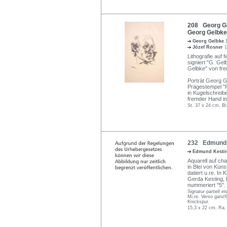
208 Georg Gel
Georg Gelbke
Georg Gelbke
Józef Rosner
1
Lithografie auf 
signiert "G. Gel
Gelbke" von fr
Porträt Georg G
Prägestempel "R
in Kugelschreib
fremder Hand in
St. 37 x 24 cm, Bl
232 Edmund Ke
Edmund Kesti
Aquarell auf cha
in Blei von Küns
datiert u.re. I
Gerda Kesting, 
nummeriert "5".
Signatur partiell 
Mi.re. Verso ganzfl
Knickspur.
15,3 x 22 cm, Ra.