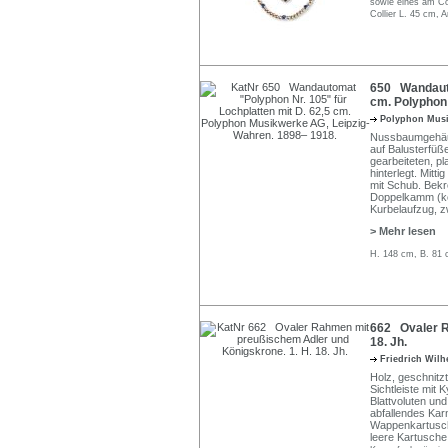
sowie eines am Col
Collier L. 45 cm,
650 Wandautom
cm. Polyphon
Polyphon Mus
Nussbaumgehäus
auf Balusterfüß
gearbeiteten, pl
hinterlegt. Mitt
mit Schub. Bek
Doppelkamm (ko
Kurbelaufzug, z
> Mehr lesen
H. 148 cm, B. 81 
662 Ovaler R
18. Jh.
Friedrich Wilh
Holz, geschnitzt
Sichtleiste mit 
Blattvoluten u
abfallendes Karn
Wappenkartusche
leere Kartusche