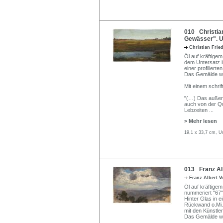
010 Christian
Gewässer". U
Christian Frie
Öl auf kräftigem
dem Untersatz i
einer profilierte
Das Gemälde wi
Mit einem schri
"(…) Das außer
auch von der Qu
Lebzeiten
...
> Mehr lesen
19,1 x 33,7 cm, U
013 Franz Alb
Franz Albert 
Öl auf kräftigem,
nummeriert "67" 
Hinter Glas in
Rückwand o.Mi. e
mit den Künstle
Das Gemälde wir