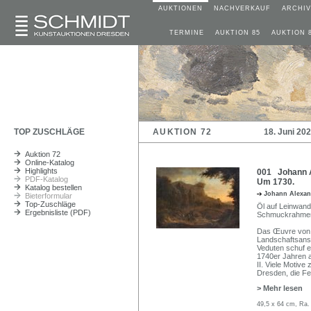
AUKTIONEN
NACHVERKAUF
ARCHIV
TERMINE
AUKTION 85
AUKTION 
TOP ZUSCHLÄGE
AUKTION 72
18. Juni 20
Auktion 72
Online-Katalog
Highlights
001 Johann Al
PDF-Katalog
Um 1730.
Katalog bestellen
Johann Alexan
Bieterformular
Top-Zuschläge
Öl auf Leinwand.
Ergebnisliste (PDF)
Schmuckrahmen
Das Œuvre von 
Landschaftsansi
Veduten schuf e
1740er Jahren a
II. Viele Motive
Dresden, die F
> Mehr lesen
49,5 x 64 cm, Ra.