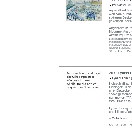
199 Pol Casse
Pol Cassel
189
Aquarell auf Tor
wohl von Künstler
späteren Besitz
gekehlten, nach
Abgebildet in: 
Moderne. Ausst
Altenburg. Dresd
Blatt insgesamt mit
Materialanhaftung 
Materialverlust, ei
leichter Bräunung.
30,8 x 47 cm, Ra.
203 Lyonel Fe
Lyonel Feinin
Holzschnitt auf 
Feininger", u.re
u.re. Blatteck
sowie gestempelt
nummeriert "TR
WVZ Prasse W 
Lyonel Feiniger
und Lithografien
> Mehr lesen
Stk. 33,2 x 38,7 c