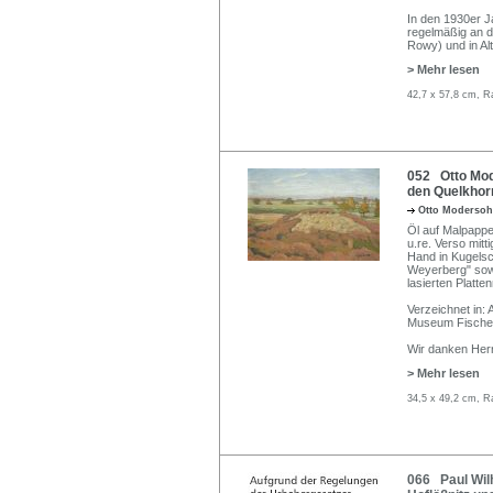
In den 1930er 
regelmäßig an d
Rowy) und in Al
> Mehr lesen
42,7 x 57,8 cm, R
052 Otto Mod
den Quelkhor
Otto Moderso
Öl auf Malpappe
u.re. Verso mit
Hand in Kugelsc
Weyerberg" sowie
lasierten Platte
Verzeichnet in:
Museum Fische
Wir danken Her
> Mehr lesen
34,5 x 49,2 cm, R
066 Paul Wilh