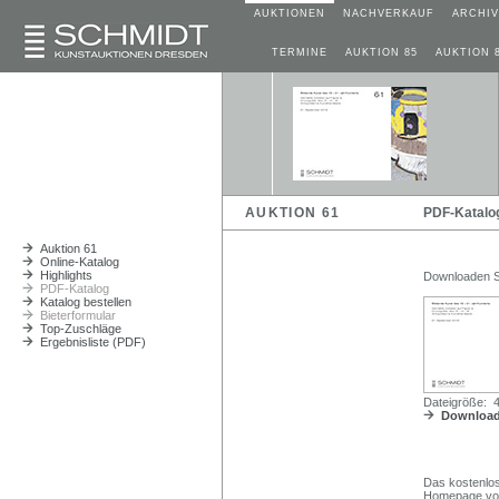
AUKTIONEN
NACHVERKAUF
ARCHIV
TERMINE
AUKTION 85
AUKTION 
AUKTION 61
PDF-Katalo
Auktion 61
Online-Katalog
Highlights
Downloaden Si
PDF-Katalog
Katalog bestellen
Bieterformular
Top-Zuschläge
Ergebnisliste (PDF)
Dateigröße: 
Download
Das kostenlos
Homepage von