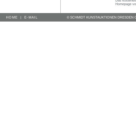
Das kostenlos
Homepage vo
HOME
|
E-MAIL
© SCHMIDT KUNSTAUKTIONEN DRESDEN