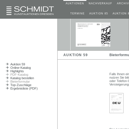
AUKTIONEN
NACHVERKAUF
ARCHIV
TERMINE
AUKTION 85
AUKTION 
AUKTION 59
Bieterformu
Auktion 59
Online-Katalog
Highlights
Falls Ihnen ei
PDF-Katalog
nutzen Sie bit
Katalog bestellen
oder Telefon-
Bieterformular
Versteigerun
Top-Zuschläge
Ergebnisliste (PDF)