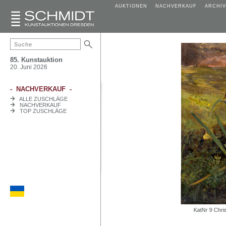
AUKTIONEN
NACHVERKAUF
ARCHIV
85. Kunstauktion
20. Juni 2026
- NACHVERKAUF -
ALLE ZUSCHLÄGE
NACHVERKAUF
TOP ZUSCHLÄGE
1723 oder 1725.
KatNr 9 Christian Friedrich 