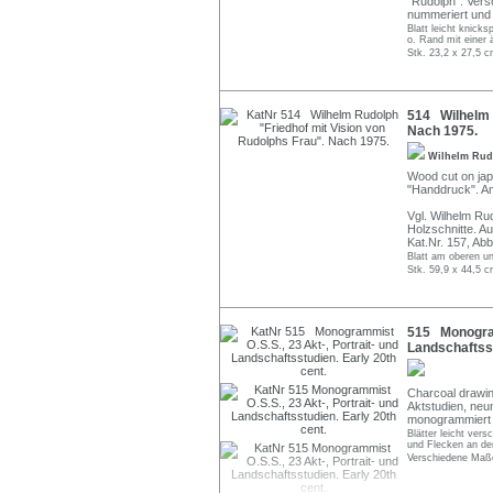
"Rudolph". Verso
nummeriert und d
Blatt leicht knick
o. Rand mit einer 
Stk. 23,2 x 27,5 c
514 Wilhelm R
Nach 1975.
Wilhelm Ru
Wood cut on japa
"Handdruck". Am
Vgl. Wilhelm Rud
Holzschnitte. A
Kat.Nr. 157, Abb
Blatt am oberen un
Stk. 59,9 x 44,5 c
515 Monogramm
Landschaftsst
Charcoal drawing
Aktstudien, neun
monogrammiert
Blätter leicht vers
und Flecken an de
Verschiedene Maße