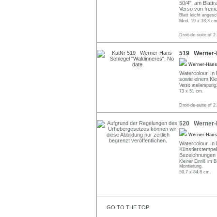
50/4", am Blattra
Verso von fremd
Blatt leicht anges
Med. 19 x 18,3 cm
Droit-de-suite of 2
519 Werner-H
Werner-Hans
Watercolour. In 
sowie einem Kle
Verso atelierspurig
73 x 51 cm.
Droit-de-suite of 2
520 Werner-H
Werner-Hans
Watercolour. In 
Künstlerstempel
Bezeichnungen i
Kleiner Einriß im B
Montierung.
59,7 x 84,8 cm.
GO TO THE TOP