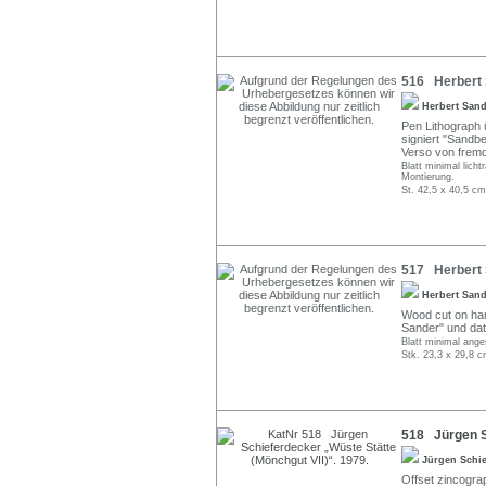
516 Herbert 
Herbert San
Pen Lithograph ü
signiert "Sandber
Verso von fremd
Blatt minimal lich
Montierung.
St. 42,5 x 40,5 cm
517 Herbert 
Herbert San
Wood cut on hand
Sander" und datie
Blatt minimal ange
Stk. 23,3 x 29,8 c
518 Jürgen Sc
Jürgen Schi
Offset zincograp