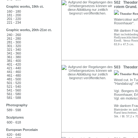
502 Theodor 
Graphic works, 19th ct.
rotem Grund.
160 - 180
Theodor Ro
181 - 200
201 - 220
Watercolour auf
221 - 234
Rosenhauer“.
Graphic works, 20th-21st ct.
Wir danken Frau
240 - 260
Blatt technikbedin
Reißzwecklöchlein. 
261 - 280
Einriß. Verso Rest
281 - 300
63,9 x 47,5 cm.
301 - 320
321 - 340
341 - 360
361 - 380
381 - 400
401 - 420
503 Theodor 
421 - 440
441 - 460
Theodor Ro
461 - 480
481 - 500
Wood cut. In Tu
501 - 520
"Handabzug". Hin
521 - 540
541 - 560
Vgl.: Bongers-R
561 - 580
Rosenhauer, Erf
581 - 588
Vgl. ein motiv
Photography
Wir danken Frau
589 - 598
Blattränder im äuß
Rand beschnitten, 
Stk. / Bl. 57,2 x 
Sculptures
600 - 618
European Porcelain
620 - 640