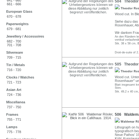
641 - 660
504 Theodor 
661 - 666
Theodor Ro
European Glass
Wood cut. In Bl
670 - 678
Siehe dazu das 
Paperweights
Rosenhauer, Abb
679 - 681
Wir danken Frau
Jewellery / Accessoires
An den Rändern lei
vertikal verlaufen
682 - 700
Stk. 38 x 58 cm, B
701 - 708
Silverware
Droit-de-suite of 2
709 - 715
505 Theodor 
Tin / Metals
716 - 720
Theodor Ro
Wood cut. Unterha
Clocks / Watches
Rosenhauer" un
721 - 723
Blatt insgesamt kn
Stirn.
Asian Art
Stk. 49,2 x 40 cm,
724 - 736
Miscellanea
737 - 750
506 Waldemar 
Frames
755 - 771
Waldemar R
Lamps
Lithograph on h
typografisch bez
775 - 778
Neue Pathos' 19
Kühl, Kunstausst