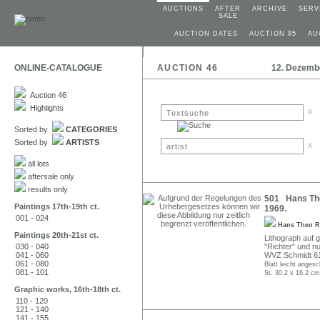
AUCTIONS
AFTER
ARCHIVE
SERV
SALE
AUCTION DATES
AUCTION 85
AU
ONLINE-CATALOGUE
AUCTION 46
12. Dezemb
Auction 46
Highlights
x
Sorted by
CATEGORIES
Sorted by
ARTISTS
x
all lots
aftersale only
results only
501 Hans Theo
Paintings 17th-19th ct.
1969.
001 - 024
Hans Theo R
Paintings 20th-21st ct.
Lithograph auf g
030 - 040
"Richter" und n
041 - 060
WVZ Schmidt 6
061 - 080
Blatt leicht anges
081 - 101
St. 30,2 x 16,2 cm
Graphic works, 16th-18th ct.
110 - 120
121 - 140
141 - 155