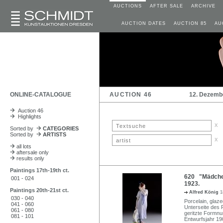
AUCTIONS
AFTER SALE
ARCHIVE
AUCTION DATES
AUCTION 85
AU
ONLINE-CATALOGUE
AUCTION 46
12. Dezemb
Auction 46
Highlights
x
Sorted by
CATEGORIES
Sorted by
ARTISTS
x
all lots
aftersale only
results only
Paintings 17th-19th ct.
620 "Mädchen 
001 - 024
1923.
Paintings 20th-21st ct.
Alfred König
1
030 - 040
Porcelain, glaze
041 - 060
Unterseite des 
061 - 080
geritzte Formnu
081 - 101
Entwurfsjahr 19