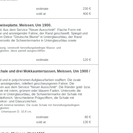
estimate
230 €
sold at
400 €
eiseplatte. Meissen. Um 1900.
ed. Aus dem Service "Neuer Ausschnitt". Flache Form mit
e und ansteigender Fahne, der Rand geschweift. Spiegel und
m Dekor "Deutsche Blume" in Unterglasurblau, der Rand
nterseits die Schwertermarke in Unterglasurblau sowie
urig, vereinzelt herstellungsbedingte Masse- und
keiten, diese partiell ausgeschliffen.
estimate
120 €
hale und drei Mokkauntertassen. Meissen. Um 1900 /
d und in polychromen Aufglasurfarben staffiert. Die ovale
r ansteigenden, reliefiert geschwungenen Fahne. Die
n aus dem Service "Neuer Ausschnitt". Die Ränder gold- bzw.
owie mit rotem, grünem oder blauem Faden. Unterseits die
 in Unterglasurblau, die Schwertermarke der Schale mit
eifstrich. Verschiedene Prägeziffern, die Schale mit
kor- und Glasurzeichen.
zelt minimal berieben. Die ovale Schale mit herstellungsbedingten
gkeiten.
, Untertassen D. 10,8 cm.
estimate
80 €
sold at
130 €