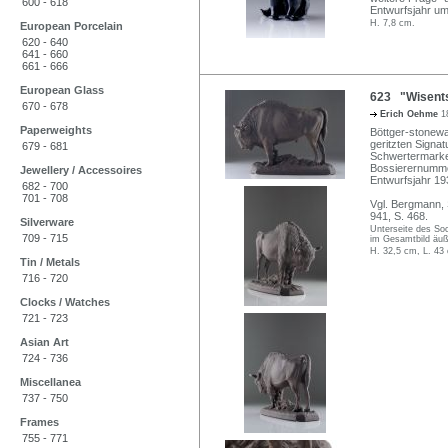
600 - 618
Entwurfsjahr um
H. 7,8 cm.
European Porcelain
620 - 640
641 - 660
661 - 666
European Glass
623 "Wisentst
670 - 678
Erich Oehme
1
Paperweights
Böttger-stonewa
geritzten Signa
679 - 681
Schwertermarke
Bossierernumme
Jewellery / Accessoires
Entwurfsjahr 19
682 - 700
701 - 708
Vgl. Bergmann, 
941, S. 468.
Silverware
Unterseite des Soc
709 - 715
im Gesamtbild äuß
H. 32,5 cm, L. 43
Tin / Metals
716 - 720
Clocks / Watches
721 - 723
Asian Art
724 - 736
Miscellanea
737 - 750
Frames
755 - 771