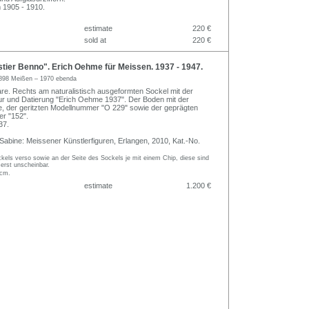
 1905 - 1910.
estimate
220 €
sold at
220 €
ier Benno". Erich Oehme für Meissen. 1937 - 1947.
898 Meißen – 1970 ebenda
re. Rechts am naturalistisch ausgeformten Sockel mit der
tur und Datierung "Erich Oehme 1937". Der Boden mit der
, der geritzten Modellnummer "O 229" sowie der geprägten
r "152".
37.
Sabine: Meissener Künstlerfiguren, Erlangen, 2010, Kat.-No.
kels verso sowie an der Seite des Sockels je mit einem Chip, diese sind
erst unscheinbar.
 cm.
estimate
1.200 €