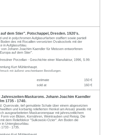
uf dem Stier". Potschappel, Dresden. 1920's.
d und in polychromen Aufglasurfarben staffiert sowie partiell
 Boden des mit Rocaillen versetzten Ovalsockels mit der
 in Aufglasurblau.
r von Johann Joachim Kaendler für Meissen entworfenen
Europa auf dem Stier".
 Dresdner Porzellan - Geschichte einer Manufaktur, 1996, S.99.
mmlung Kurt Mühlenhaupt.
schmuck mit äußerst unscheinbaren Bestoßungen.
estimate
150 €
sold at
160 €
 Jahreszeiten-Maskarons. Johann Joachim Kaendler
Um 1735 - 1740.
ed. Querovale, tief gemuldete Schale über einem abgesetzten
weiften und korbartig reliefierten Henkel am Ansatz jeweils mit
isch ausgearbeiteten Maskaronenpaar mit jahreszeitlichem
Form von Blüten, Kornähren, Weintrauben und Reisig. Die
it dem Reliefdekor "Sulkowski-Ozier". Am Boden die
in Unterglasurblau.
 1733 - 1735.
mmlung Kurt Mühlenhaupt.