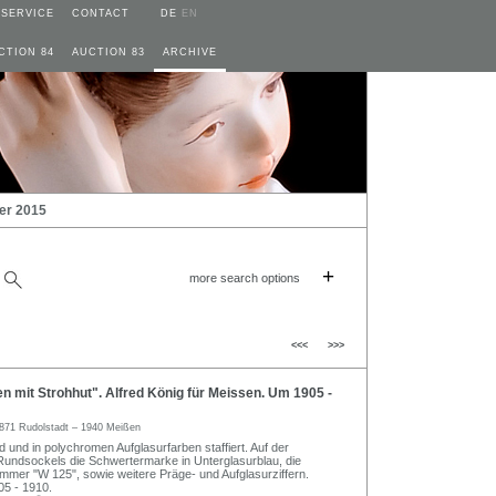
SERVICE
CONTACT
DE
EN
CTION 84
AUCTION 83
ARCHIVE
er 2015
+
more search options
<<<
>>>
mit Strohhut". Alfred König für Meissen. Um 1905 -
871 Rudolstadt – 1940 Meißen
d und in polychromen Aufglasurfarben staffiert. Auf der
Rundsockels die Schwertermarke in Unterglasurblau, die
mmer "W 125", sowie weitere Präge- und Aufglasurziffern.
05 - 1910.