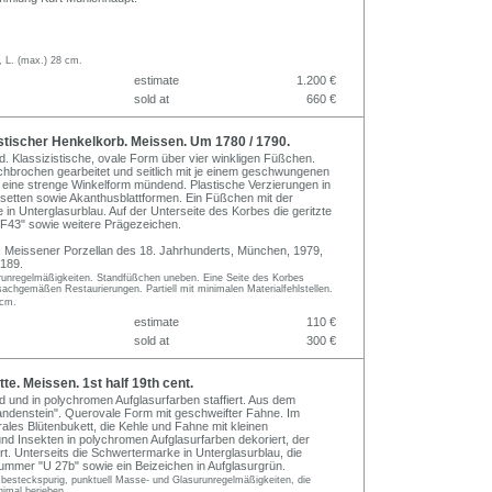
, L. (max.) 28 cm.
estimate
1.200 €
sold at
660 €
tischer Henkelkorb. Meissen. Um 1780 / 1790.
d. Klassizistische, ovale Form über vier winkligen Füßchen.
hbrochen gearbeitet und seitlich mit je einem geschwungenen
n eine strenge Winkelform mündend. Plastische Verzierungen in
setten sowie Akanthusblattformen. Ein Füßchen mit der
in Unterglasurblau. Auf der Unterseite des Korbes die geritzte
F43" sowie weitere Prägezeichen.
.: Meissener Porzellan des 18. Jahrhunderts, München, 1979,
 189.
unregelmäßigkeiten. Standfüßchen uneben. Eine Seite des Korbes
sachgemäßen Restaurierungen. Partiell mit minimalen Materialfehlstellen.
 cm.
estimate
110 €
sold at
300 €
te. Meissen. 1st half 19th cent.
ed und in polychromen Aufglasurfarben staffiert. Aus dem
ndenstein". Querovale Form mit geschweifter Fahne. Im
rales Blütenbukett, die Kehle und Fahne mit kleinen
nd Insekten in polychromen Aufglasurfarben dekoriert, der
rt. Unterseits die Schwertermarke in Unterglasurblau, die
nummer "U 27b" sowie ein Beizeichen in Aufglasurgrün.
 besteckspurig, punktuell Masse- und Glasurunregelmäßigkeiten, die
nimal berieben.