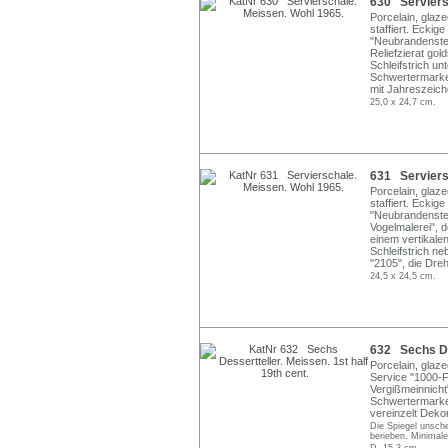
630 Serviers
Porcelain, glaz
staffiert. Ecki
"Neubrandenstei
Reliefzierat gol
Schleifstrich un
Schwertermarke
mit Jahreszeich
25,0 x 24,7 cm.
631 Serviers
Porcelain, glaz
staffiert. Ecki
"Neubrandenstei
Vogelmalerei", d
einem vertikalen
Schleifstrich n
"2105", die Dr
24,5 x 24,5 cm.
632 Sechs Des
Porcelain, glaz
Service "1000-
Vergißmeinnicht
Schwertermarken
vereinzelt Deko
Die Spiegel unsche
berieben. Minimal