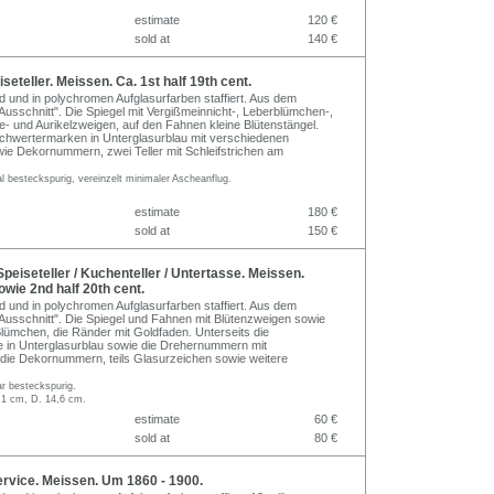
estimate
120 €
sold at
140 €
eteller. Meissen. Ca. 1st half 19th cent.
ed und in polychromen Aufglasurfarben staffiert. Aus dem
Ausschnitt". Die Spiegel mit Vergißmeinnicht-, Leberblümchen-,
- und Aurikelzweigen, auf den Fahnen kleine Blütenstängel.
Schwertermarken in Unterglasurblau mit verschiedenen
wie Dekornummern, zwei Teller mit Schleifstrichen am
l besteckspurig, vereinzelt minimaler Ascheanflug.
estimate
180 €
sold at
150 €
peiseteller / Kuchenteller / Untertasse. Meissen.
owie 2nd half 20th cent.
ed und in polychromen Aufglasurfarben staffiert. Aus dem
Ausschnitt". Die Spiegel und Fahnen mit Blütenzweigen sowie
Blümchen, die Ränder mit Goldfaden. Unterseits die
 in Unterglasurblau sowie die Drehernummern mit
die Dekornummern, teils Glasurzeichen sowie weitere
r besteckspurig.
,1 cm, D. 14,6 cm.
estimate
60 €
sold at
80 €
rvice. Meissen. Um 1860 - 1900.