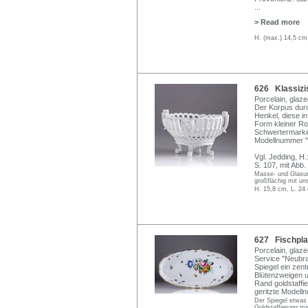
...
> Read more
H. (max.) 14,5 cm
626 Klassizis
Porcelain, glaze
Der Korpus durc
Henkel, diese i
Form kleiner Ro
Schwertermarke 
Modellnummer "
Vgl. Jedding, H
S. 107, mit Abb.
Masse- und Glasur
großflächig mit un
H. 15,8 cm, L. 24
627 Fischplat
Porcelain, glaz
Service "Neubra
Spiegel ein zent
Blütenzweigen u
Rand goldstaffie
geritzte Modell
Der Spiegel etwas
Goldstaffierung mi