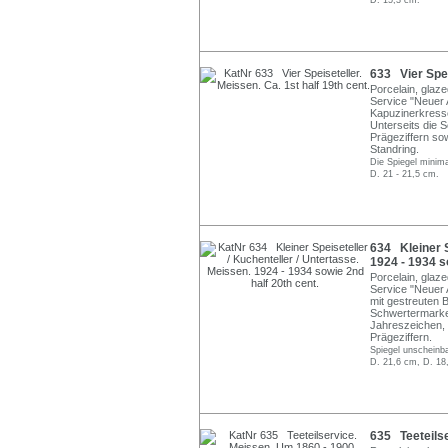
D. 15,3 cm.
633 Vier Speis
Porcelain, glaz
Service "Neuer 
Kapuzinerkresse
Unterseits die 
Prägeziffern so
Standring.
Die Spiegel minima
D. 21 - 21,5 cm.
634 Kleiner S
1924 - 1934 s
Porcelain, glaz
Service "Neuer 
mit gestreuten 
Schwertermarke
Jahreszeichen, 
Prägeziffern.
Spiegel unscheinba
D. 21,6 cm, D. 18
635 Teeteilse