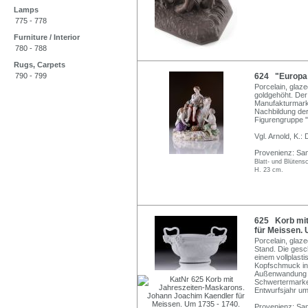
Lamps
775 - 778
Furniture / Interior
780 - 788
Rugs, Carpets
790 - 799
624 "Europa a
Porcelain, glaze
goldgehöht. Der
Manufakturmarke
Nachbildung de
Figurengruppe "
Vgl. Arnold, K.:
Provenienz: Sa
Blatt- und Blüten
H. 23 cm.
625 Korb mit
für Meissen. 
Porcelain, glaz
Stand. Die gesch
einem vollplast
Kopfschmuck in 
Außenwandung m
Schwertermarke 
Entwurfsjahr um
Provenienz: Sa