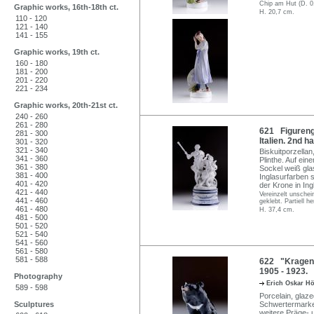
Chip am Hut (D. 0
Graphic works, 16th-18th ct.
H. 20,7 cm.
110 - 120
121 - 140
141 - 155
Graphic works, 19th ct.
160 - 180
181 - 200
201 - 220
221 - 234
Graphic works, 20th-21st ct.
240 - 260
261 - 280
621 Figurengr
281 - 300
Italien. 2nd ha
301 - 320
321 - 340
Biskuitporzellan,
341 - 360
Plinthe. Auf ein
361 - 380
Sockel weiß gla
381 - 400
Inglasurfarben s
401 - 420
der Krone in Ing
421 - 440
Vereinzelt unsche
441 - 460
geklebt. Partiell 
461 - 480
H. 37,4 cm.
481 - 500
501 - 520
521 - 540
541 - 560
561 - 580
581 - 588
622 "Kragenb
1905 - 1923.
Photography
Erich Oskar H
589 - 598
Porcelain, glaze
Sculptures
Schwertermarke 
weitere Präge- u