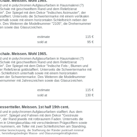
chale. Meissen. Wohl 1965.
ed und in polychromen Aufglasurfarben in Hausmalerei (?)
ge Schale mit geschweiftem Rand und dem Reliefzierat
n". Der Spiegel mit dem Dekor "Indisches Astmuster", der
dstaffiert. Unterseits die Schwertermarke mit einem vertikalen
terhalb sowie mit einem horizontalen Schleifstrich neben der
. Des Weiteren die Modellnummer "2105", die Drehernummer
en sowie das Glasurzeichen.
estimate
115 €
sold at
95 €
chale. Meissen. Wohl 1965.
ed und in polychromen Aufglasurfarben in Hausmalerei (?)
ge Schale mit geschweiftem Rand und dem Reliefzierat
n". Der Spiegel mit dem Dekor "Indische Fels-, Blumen und
er Reliefzierat goldstaffiert. Unterseits die Schwertermarke mit
 Schleifstrich unterhalb sowie mit einem horizontalen
eben der Schwertermarke. Des Weiteren die Modellnummer
ehernummer mit Jahreszeichen sowie das Glasurzeichen.
estimate
115 €
sold at
130 €
sertteller. Meissen. 1st half 19th cent.
ed und in polychromen Aufglasurfarben staffiert. Aus dem
Form". Spiegel und Fahnen mit dem Dekor "Gestreute
", der Rand jeweils mit rotbraunem Faden. Unterseits die
 in Unterglasurblau mit verschiedenen Prägeziffern sowie
rnummern, ein Teller mit zwei Schleifstrichen am Standring.
inbar besteckspurig, die Staffierung der Ränder punktuell minimal
e, herstellungsbedingte Masse- und Glasurunregelmäßigkeiten.