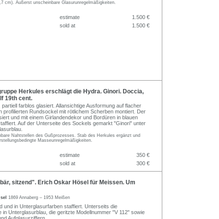
,7 cm). Äußerst unscheinbare Glasurunregelmäßigkeiten.
estimate
1.500 €
sold at
1.500 €
uppe Herkules erschlägt die Hydra. Ginori. Doccia,
lf 19th cent.
 partiell farblos glasiert. Allansichtige Ausformung auf flacher
en profilierten Rundsockel mit rötlichem Scherben montiert. Der
siert und mit einem Girlandendekor und Bordüren in blauen
taffiert. Auf der Unterseite des Sockels gemarkt "Ginori" unter
lasurblau.
inbare Nahtstellen des Gußprozesses. Stab des Herkules ergänzt und
herstellungsbedingte Masseunregelmäßigkeiten.
estimate
350 €
sold at
300 €
är, sitzend". Erich Oskar Hösel für Meissen. Um
ösel
1869 Annaberg – 1953 Meißen
d und in Unterglasurfarben staffiert. Unterseits die
in Unterglasurblau, die geritzte Modellnummer "V 112" sowie
nd Aufglasurziffern.