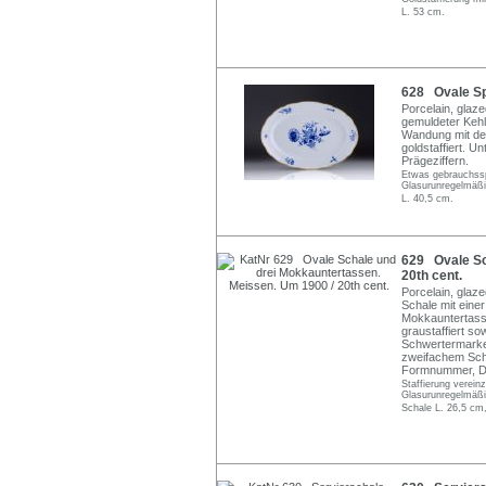
L. 53 cm.
628 Ovale Sp
Porcelain, glaz
gemuldeter Kehl
Wandung mit de
goldstaffiert. U
Prägeziffern.
Etwas gebrauchssp
Glasurunregelmäßig
L. 40,5 cm.
629 Ovale Sc
20th cent.
Porcelain, glaze
Schale mit eine
Mokkauntertasse
graustaffiert s
Schwertermarken
zweifachem Schl
Formnummer, De
Staffierung verein
Glasurunregelmäßi
Schale L. 26,5 cm