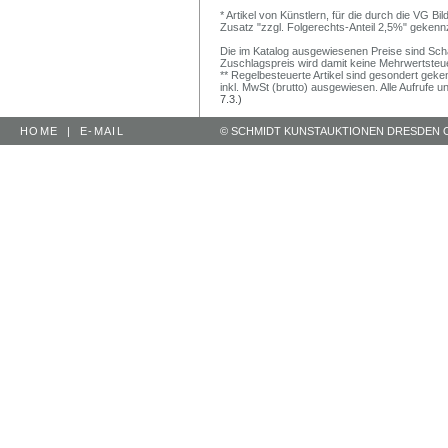
* Artikel von Künstlern, für die durch die VG 
Zusatz "zzgl. Folgerechts-Anteil 2,5%" gekenn
Die im Katalog ausgewiesenen Preise sind Schätz
Zuschlagspreis wird damit keine Mehrwertsteu
** Regelbesteuerte Artikel sind gesondert geken
inkl. MwSt (brutto) ausgewiesen. Alle Aufrufe 
7.3.)
HOME
|
E-MAIL
© SCHMIDT KUNSTAUKTIONEN DRESDEN