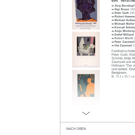
694 Verschie
Jörg Bernkop
Sigi Braun
192
Peter Guth
195
Robert Hammer
Michael Hofm
Michael Mülle
Konrad Schm
Antje Wichtre
Detlef Willand
Robert Würth
Peter Zaumsei
Uta Zaumseil
1
Farbholzschnitte
Peter Guth, Rob
Schmid, Antje Wi
Zaumseil und ei
Hofmann "Der wei
und betitelt. E
Bietigheim.
Bl. 75,3 x 55,7 cm
NACH OBEN